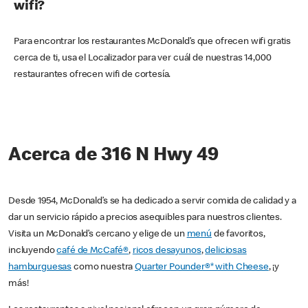
wifi?
Para encontrar los restaurantes McDonald’s que ofrecen wifi gratis
cerca de ti, usa el Localizador para ver cuál de nuestras 14,000
restaurantes ofrecen wifi de cortesía.
Acerca de 316 N Hwy 49
Desde 1954, McDonald’s se ha dedicado a servir comida de calidad y a
dar un servicio rápido a precios asequibles para nuestros clientes.
Visita un McDonald’s cercano y elige de un
menú
de favoritos,
incluyendo
café de McCafé®
,
ricos desayunos
,
deliciosas
hamburguesas
como nuestra
Quarter Pounder®* with Cheese
, ¡y
más!