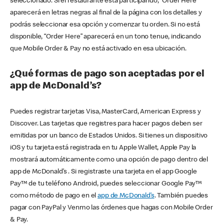
seleccionado. Si el restaurante está participando, “Order Here”
aparecerá en letras negras al final de la página con los detalles y
podrás seleccionar esa opción y comenzar tu orden. Si no está
disponible, “Order Here” aparecerá en un tono tenue, indicando
que Mobile Order & Pay no está activado en esa ubicación.
¿Qué formas de pago son aceptadas por el
app de McDonald’s?
Puedes registrar tarjetas Visa, MasterCard, American Express y
Discover. Las tarjetas que registres para hacer pagos deben ser
emitidas por un banco de Estados Unidos. Si tienes un dispositivo
iOS y tu tarjeta está registrada en tu Apple Wallet, Apple Pay la
mostrará automáticamente como una opción de pago dentro del
app de McDonald’s . Si registraste una tarjeta en el app Google
Pay™ de tu teléfono Android, puedes seleccionar Google Pay™
como método de pago en el
app de McDonald’s
. También puedes
pagar con PayPal y Venmo las órdenes que hagas con Mobile Order
& Pay.