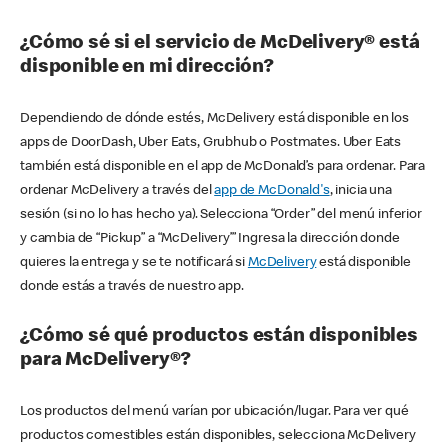
¿Cómo sé si el servicio de McDelivery® está
disponible en mi dirección?
Dependiendo de dónde estés, McDelivery está disponible en los
apps de DoorDash, Uber Eats, Grubhub o Postmates. Uber Eats
también está disponible en el app de McDonald’s para ordenar. Para
ordenar McDelivery a través del
app de McDonald's
, inicia una
sesión (si no lo has hecho ya). Selecciona “Order” del menú inferior
y cambia de “Pickup” a “McDelivery’” Ingresa la dirección donde
quieres la entrega y se te notificará si
McDelivery
está disponible
donde estás a través de nuestro app.
¿Cómo sé qué productos están disponibles
para McDelivery®?
Los productos del menú varían por ubicación/lugar. Para ver qué
productos comestibles están disponibles, selecciona McDelivery