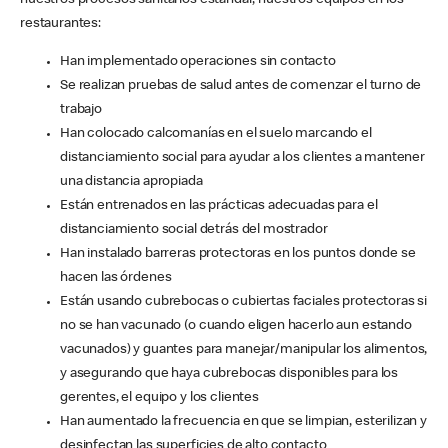
nuestros procesos sanitarios estándar, nuestros equipos en los
restaurantes:
Han implementado operaciones sin contacto
Se realizan pruebas de salud antes de comenzar el turno de
trabajo
Han colocado calcomanías en el suelo marcando el
distanciamiento social para ayudar a los clientes a mantener
una distancia apropiada
Están entrenados en las prácticas adecuadas para el
distanciamiento social detrás del mostrador
Han instalado barreras protectoras en los puntos donde se
hacen las órdenes
Están usando cubrebocas o cubiertas faciales protectoras si
no se han vacunado (o cuando eligen hacerlo aun estando
vacunados) y guantes para manejar/manipular los alimentos,
y asegurando que haya cubrebocas disponibles para los
gerentes, el equipo y los clientes
Han aumentado la frecuencia en que se limpian, esterilizan y
desinfectan las superficies de alto contacto