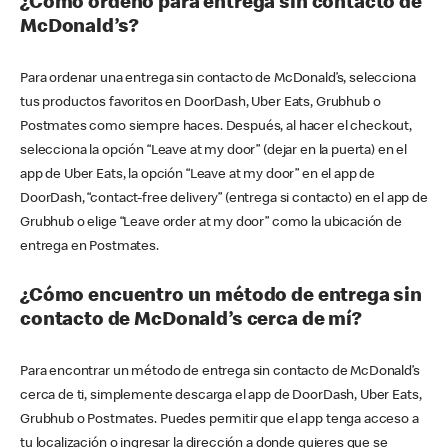
¿Cómo ordeno para entrega sin contacto de
McDonald’s?
Para ordenar una entrega sin contacto de McDonald’s, selecciona
tus productos favoritos en DoorDash, Uber Eats, Grubhub o
Postmates como siempre haces. Después, al hacer el checkout,
selecciona la opción “Leave at my door” (dejar en la puerta) en el
app de Uber Eats, la opción “Leave at my door” en el app de
DoorDash, “contact-free delivery” (entrega si contacto) en el app de
Grubhub o elige “Leave order at my door” como la ubicación de
entrega en Postmates.
¿Cómo encuentro un método de entrega sin
contacto de McDonald’s cerca de mí?
Para encontrar un método de entrega sin contacto de McDonald’s
cerca de ti, simplemente descarga el app de DoorDash, Uber Eats,
Grubhub o Postmates. Puedes permitir que el app tenga acceso a
tu localización o ingresar la dirección a donde quieres que se