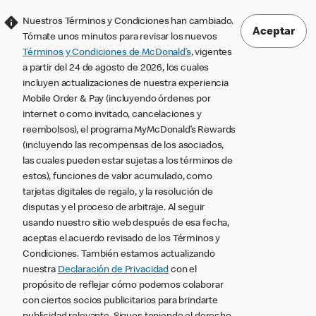
Nuestros Términos y Condiciones han cambiado.
Aceptar
Tómate unos minutos para revisar los nuevos
Términos y Condiciones de McDonald’s
, vigentes
a partir del 24 de agosto de 2026, los cuales
incluyen actualizaciones de nuestra experiencia
Mobile Order & Pay (incluyendo órdenes por
internet o como invitado, cancelaciones y
reembolsos), el programa MyMcDonald’s Rewards
(incluyendo las recompensas de los asociados,
las cuales pueden estar sujetas a los términos de
estos), funciones de valor acumulado, como
tarjetas digitales de regalo, y la resolución de
disputas y el proceso de arbitraje. Al seguir
usando nuestro sitio web después de esa fecha,
aceptas el acuerdo revisado de los Términos y
Condiciones. También estamos actualizando
nuestra
Declaración de Privacidad
con el
propósito de reflejar cómo podemos colaborar
con ciertos socios publicitarios para brindarte