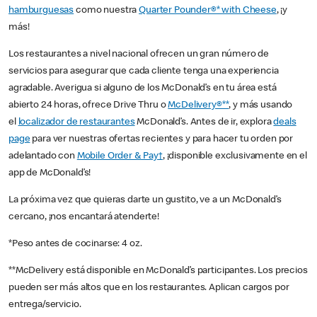
hamburguesas
como nuestra
Quarter Pounder®* with Cheese
, ¡y
más!
Los restaurantes a nivel nacional ofrecen un gran número de
servicios para asegurar que cada cliente tenga una experiencia
agradable. Averigua si alguno de los McDonald’s en tu área está
abierto 24 horas, ofrece Drive Thru o
McDelivery®**
, y más usando
el
localizador de restaurantes
McDonald’s. Antes de ir, explora
deals
page
para ver nuestras ofertas recientes y para hacer tu orden por
adelantado con
Mobile Order & Pay†
, ¡disponible exclusivamente en el
app de McDonald’s!
La próxima vez que quieras darte un gustito, ve a un McDonald’s
cercano, ¡nos encantará atenderte!
*Peso antes de cocinarse: 4 oz.
**McDelivery está disponible en McDonald’s participantes. Los precios
pueden ser más altos que en los restaurantes. Aplican cargos por
entrega/servicio.