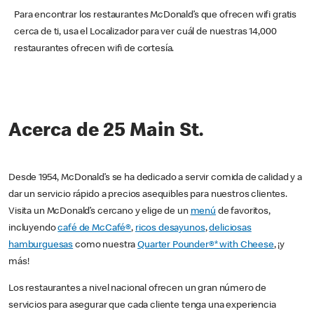
Para encontrar los restaurantes McDonald’s que ofrecen wifi gratis
cerca de ti, usa el Localizador para ver cuál de nuestras 14,000
restaurantes ofrecen wifi de cortesía.
Acerca de 25 Main St.
Desde 1954, McDonald’s se ha dedicado a servir comida de calidad y a
dar un servicio rápido a precios asequibles para nuestros clientes.
Visita un McDonald’s cercano y elige de un
menú
de favoritos,
incluyendo
café de McCafé®
,
ricos desayunos
,
deliciosas
hamburguesas
como nuestra
Quarter Pounder®* with Cheese
, ¡y
más!
Los restaurantes a nivel nacional ofrecen un gran número de
servicios para asegurar que cada cliente tenga una experiencia