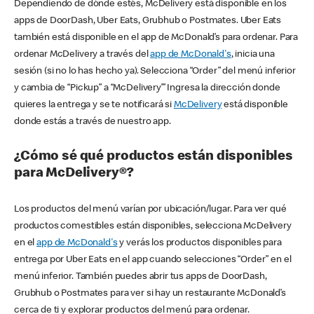
Dependiendo de dónde estés, McDelivery está disponible en los
apps de DoorDash, Uber Eats, Grubhub o Postmates. Uber Eats
también está disponible en el app de McDonald’s para ordenar. Para
ordenar McDelivery a través del
app de McDonald's
, inicia una
sesión (si no lo has hecho ya). Selecciona “Order” del menú inferior
y cambia de “Pickup” a “McDelivery’” Ingresa la dirección donde
quieres la entrega y se te notificará si
McDelivery
está disponible
donde estás a través de nuestro app.
¿Cómo sé qué productos están disponibles
para McDelivery®?
Los productos del menú varían por ubicación/lugar. Para ver qué
productos comestibles están disponibles, selecciona McDelivery
en el
app de McDonald's
y verás los productos disponibles para
entrega por Uber Eats en el app cuando selecciones “Order” en el
menú inferior. También puedes abrir tus apps de DoorDash,
Grubhub o Postmates para ver si hay un restaurante McDonald’s
cerca de ti y explorar productos del menú para ordenar.