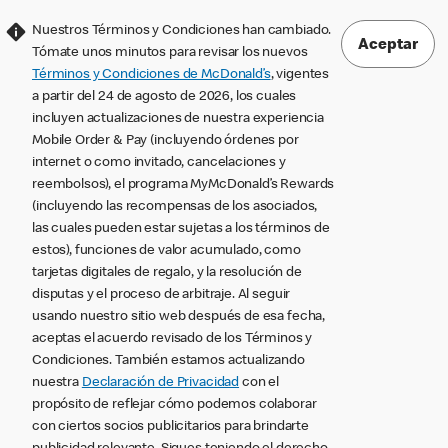
Nuestros Términos y Condiciones han cambiado.
Aceptar
Tómate unos minutos para revisar los nuevos
Términos y Condiciones de McDonald’s
, vigentes
a partir del 24 de agosto de 2026, los cuales
incluyen actualizaciones de nuestra experiencia
Mobile Order & Pay (incluyendo órdenes por
internet o como invitado, cancelaciones y
reembolsos), el programa MyMcDonald’s Rewards
(incluyendo las recompensas de los asociados,
las cuales pueden estar sujetas a los términos de
estos), funciones de valor acumulado, como
tarjetas digitales de regalo, y la resolución de
disputas y el proceso de arbitraje. Al seguir
usando nuestro sitio web después de esa fecha,
aceptas el acuerdo revisado de los Términos y
Condiciones. También estamos actualizando
nuestra
Declaración de Privacidad
con el
propósito de reflejar cómo podemos colaborar
con ciertos socios publicitarios para brindarte