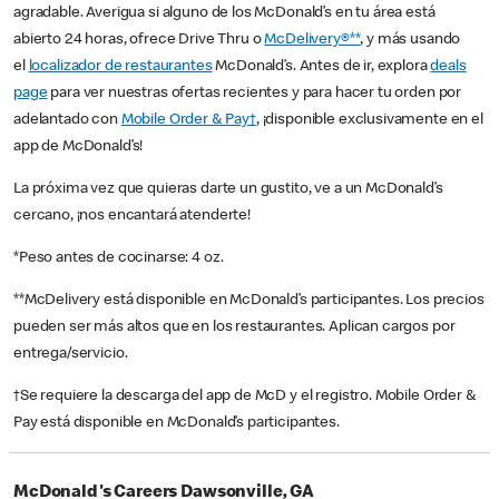
agradable. Averigua si alguno de los McDonald’s en tu área está
abierto 24 horas, ofrece Drive Thru o
McDelivery®**
, y más usando
el
localizador de restaurantes
McDonald’s. Antes de ir, explora
deals
page
para ver nuestras ofertas recientes y para hacer tu orden por
adelantado con
Mobile Order & Pay†
, ¡disponible exclusivamente en el
app de McDonald’s!
La próxima vez que quieras darte un gustito, ve a un McDonald’s
cercano, ¡nos encantará atenderte!
*Peso antes de cocinarse: 4 oz.
**McDelivery está disponible en McDonald’s participantes. Los precios
pueden ser más altos que en los restaurantes. Aplican cargos por
entrega/servicio.
†Se requiere la descarga del app de McD y el registro. Mobile Order &
Pay está disponible en McDonald’s participantes.
McDonald's Careers Dawsonville, GA