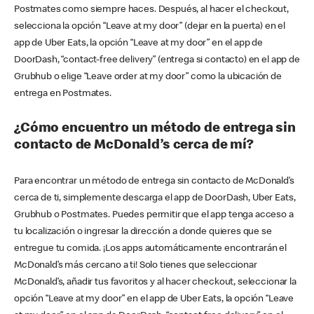
Postmates como siempre haces. Después, al hacer el checkout,
selecciona la opción “Leave at my door” (dejar en la puerta) en el
app de Uber Eats, la opción “Leave at my door” en el app de
DoorDash, “contact-free delivery” (entrega si contacto) en el app de
Grubhub o elige “Leave order at my door” como la ubicación de
entrega en Postmates.
¿Cómo encuentro un método de entrega sin
contacto de McDonald’s cerca de mí?
Para encontrar un método de entrega sin contacto de McDonald’s
cerca de ti, simplemente descarga el app de DoorDash, Uber Eats,
Grubhub o Postmates. Puedes permitir que el app tenga acceso a
tu localización o ingresar la dirección a donde quieres que se
entregue tu comida. ¡Los apps automáticamente encontrarán el
McDonald’s más cercano a ti! Solo tienes que seleccionar
McDonald’s, añadir tus favoritos y al hacer checkout, seleccionar la
opción “Leave at my door” en el app de Uber Eats, la opción “Leave