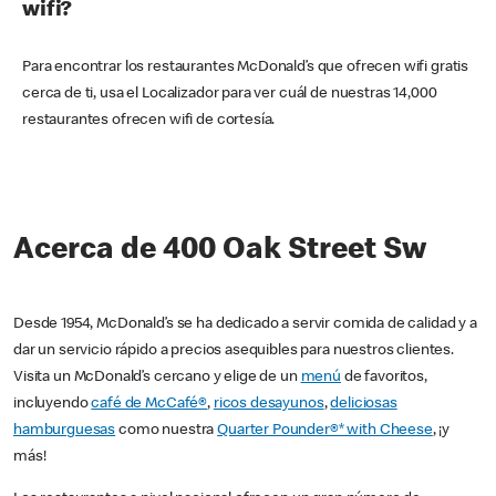
wifi?
Para encontrar los restaurantes McDonald’s que ofrecen wifi gratis
cerca de ti, usa el Localizador para ver cuál de nuestras 14,000
restaurantes ofrecen wifi de cortesía.
Acerca de 400 Oak Street Sw
Desde 1954, McDonald’s se ha dedicado a servir comida de calidad y a
dar un servicio rápido a precios asequibles para nuestros clientes.
Visita un McDonald’s cercano y elige de un
menú
de favoritos,
incluyendo
café de McCafé®
,
ricos desayunos
,
deliciosas
hamburguesas
como nuestra
Quarter Pounder®* with Cheese
, ¡y
más!