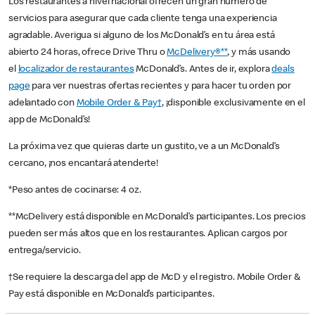
Los restaurantes a nivel nacional ofrecen un gran número de
servicios para asegurar que cada cliente tenga una experiencia
agradable. Averigua si alguno de los McDonald’s en tu área está
abierto 24 horas, ofrece Drive Thru o
McDelivery®**
, y más usando
el
localizador de restaurantes
McDonald’s. Antes de ir, explora
deals
page
para ver nuestras ofertas recientes y para hacer tu orden por
adelantado con
Mobile Order & Pay†
, ¡disponible exclusivamente en el
app de McDonald’s!
La próxima vez que quieras darte un gustito, ve a un McDonald’s
cercano, ¡nos encantará atenderte!
*Peso antes de cocinarse: 4 oz.
**McDelivery está disponible en McDonald’s participantes. Los precios
pueden ser más altos que en los restaurantes. Aplican cargos por
entrega/servicio.
†Se requiere la descarga del app de McD y el registro. Mobile Order &
Pay está disponible en McDonald’s participantes.