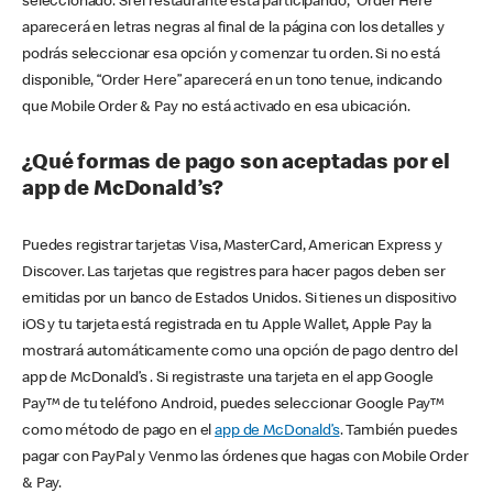
seleccionado. Si el restaurante está participando, “Order Here”
aparecerá en letras negras al final de la página con los detalles y
podrás seleccionar esa opción y comenzar tu orden. Si no está
disponible, “Order Here” aparecerá en un tono tenue, indicando
que Mobile Order & Pay no está activado en esa ubicación.
¿Qué formas de pago son aceptadas por el
app de McDonald’s?
Puedes registrar tarjetas Visa, MasterCard, American Express y
Discover. Las tarjetas que registres para hacer pagos deben ser
emitidas por un banco de Estados Unidos. Si tienes un dispositivo
iOS y tu tarjeta está registrada en tu Apple Wallet, Apple Pay la
mostrará automáticamente como una opción de pago dentro del
app de McDonald’s . Si registraste una tarjeta en el app Google
Pay™ de tu teléfono Android, puedes seleccionar Google Pay™
como método de pago en el
app de McDonald’s
. También puedes
pagar con PayPal y Venmo las órdenes que hagas con Mobile Order
& Pay.