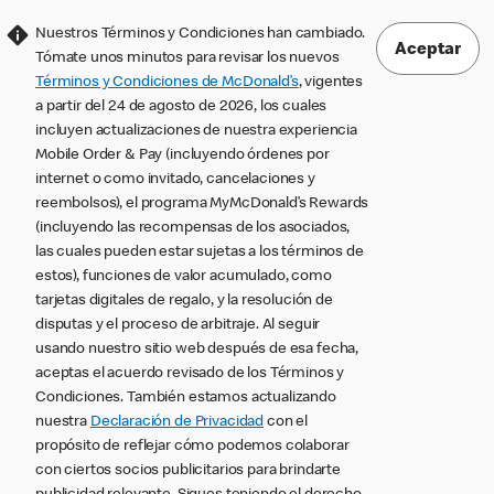
Nuestros Términos y Condiciones han cambiado.
Aceptar
Tómate unos minutos para revisar los nuevos
Términos y Condiciones de McDonald’s
, vigentes
a partir del 24 de agosto de 2026, los cuales
incluyen actualizaciones de nuestra experiencia
Mobile Order & Pay (incluyendo órdenes por
internet o como invitado, cancelaciones y
reembolsos), el programa MyMcDonald’s Rewards
(incluyendo las recompensas de los asociados,
las cuales pueden estar sujetas a los términos de
estos), funciones de valor acumulado, como
tarjetas digitales de regalo, y la resolución de
disputas y el proceso de arbitraje. Al seguir
usando nuestro sitio web después de esa fecha,
aceptas el acuerdo revisado de los Términos y
Condiciones. También estamos actualizando
nuestra
Declaración de Privacidad
con el
propósito de reflejar cómo podemos colaborar
con ciertos socios publicitarios para brindarte