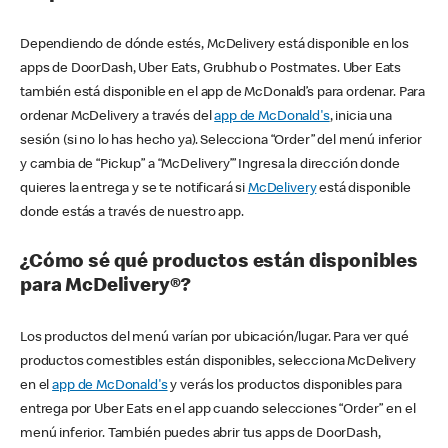
Dependiendo de dónde estés, McDelivery está disponible en los
apps de DoorDash, Uber Eats, Grubhub o Postmates. Uber Eats
también está disponible en el app de McDonald’s para ordenar. Para
ordenar McDelivery a través del
app de McDonald's
, inicia una
sesión (si no lo has hecho ya). Selecciona “Order” del menú inferior
y cambia de “Pickup” a “McDelivery’” Ingresa la dirección donde
quieres la entrega y se te notificará si
McDelivery
está disponible
donde estás a través de nuestro app.
¿Cómo sé qué productos están disponibles
para McDelivery®?
Los productos del menú varían por ubicación/lugar. Para ver qué
productos comestibles están disponibles, selecciona McDelivery
en el
app de McDonald's
y verás los productos disponibles para
entrega por Uber Eats en el app cuando selecciones “Order” en el
menú inferior. También puedes abrir tus apps de DoorDash,