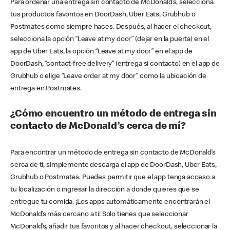
Para ordenar una entrega sin contacto de McDonald’s, selecciona
tus productos favoritos en DoorDash, Uber Eats, Grubhub o
Postmates como siempre haces. Después, al hacer el checkout,
selecciona la opción “Leave at my door” (dejar en la puerta) en el
app de Uber Eats, la opción “Leave at my door” en el app de
DoorDash, “contact-free delivery” (entrega si contacto) en el app de
Grubhub o elige “Leave order at my door” como la ubicación de
entrega en Postmates.
¿Cómo encuentro un método de entrega sin
contacto de McDonald’s cerca de mí?
Para encontrar un método de entrega sin contacto de McDonald’s
cerca de ti, simplemente descarga el app de DoorDash, Uber Eats,
Grubhub o Postmates. Puedes permitir que el app tenga acceso a
tu localización o ingresar la dirección a donde quieres que se
entregue tu comida. ¡Los apps automáticamente encontrarán el
McDonald’s más cercano a ti! Solo tienes que seleccionar
McDonald’s, añadir tus favoritos y al hacer checkout, seleccionar la