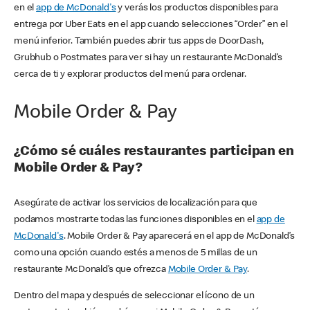
en el
app de McDonald's
y verás los productos disponibles para
entrega por Uber Eats en el app cuando selecciones “Order” en el
menú inferior. También puedes abrir tus apps de DoorDash,
Grubhub o Postmates para ver si hay un restaurante McDonald’s
cerca de ti y explorar productos del menú para ordenar.
Mobile Order & Pay
¿Cómo sé cuáles restaurantes participan en
Mobile Order & Pay?
Asegúrate de activar los servicios de localización para que
podamos mostrarte todas las funciones disponibles en el
app de
McDonald's
. Mobile Order & Pay aparecerá en el app de McDonald’s
como una opción cuando estés a menos de 5 millas de un
restaurante McDonald’s que ofrezca
Mobile Order & Pay
.
Dentro del mapa y después de seleccionar el ícono de un