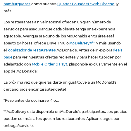
hamburguesas
como nuestra
Quarter Pounder®* with Cheese
, ¡y
más!
Los restaurantes a nivel nacional ofrecen un gran número de
servicios para asegurar que cada cliente tenga una experiencia
agradable. Averigua si alguno de los McDonald’s en tu área está
abierto 24 horas, ofrece Drive Thru o
McDelivery®**
, y más usando
el
localizador de restaurantes
McDonald’s. Antes de ir, explora
deals
page
para ver nuestras ofertas recientes y para hacer tu orden por
adelantado con
Mobile Order & Pay†
, ¡disponible exclusivamente en el
app de McDonald’s!
La próxima vez que quieras darte un gustito, ve a un McDonald’s
cercano, ¡nos encantará atenderte!
*Peso antes de cocinarse: 4 oz.
**McDelivery está disponible en McDonald’s participantes. Los precios
pueden ser más altos que en los restaurantes. Aplican cargos por
entrega/servicio.