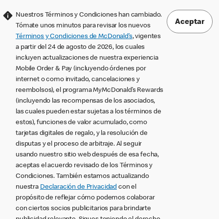
Nuestros Términos y Condiciones han cambiado.
Aceptar
Tómate unos minutos para revisar los nuevos
Términos y Condiciones de McDonald’s
, vigentes
a partir del 24 de agosto de 2026, los cuales
incluyen actualizaciones de nuestra experiencia
Mobile Order & Pay (incluyendo órdenes por
internet o como invitado, cancelaciones y
reembolsos), el programa MyMcDonald’s Rewards
(incluyendo las recompensas de los asociados,
las cuales pueden estar sujetas a los términos de
estos), funciones de valor acumulado, como
tarjetas digitales de regalo, y la resolución de
disputas y el proceso de arbitraje. Al seguir
usando nuestro sitio web después de esa fecha,
aceptas el acuerdo revisado de los Términos y
Condiciones. También estamos actualizando
nuestra
Declaración de Privacidad
con el
propósito de reflejar cómo podemos colaborar
con ciertos socios publicitarios para brindarte