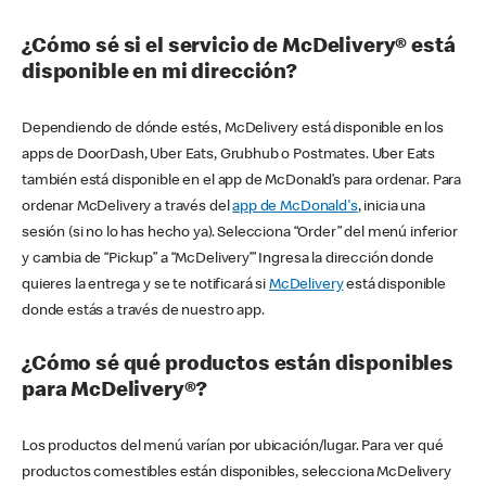
¿Cómo sé si el servicio de McDelivery® está
disponible en mi dirección?
Dependiendo de dónde estés, McDelivery está disponible en los
apps de DoorDash, Uber Eats, Grubhub o Postmates. Uber Eats
también está disponible en el app de McDonald’s para ordenar. Para
ordenar McDelivery a través del
app de McDonald's
, inicia una
sesión (si no lo has hecho ya). Selecciona “Order” del menú inferior
y cambia de “Pickup” a “McDelivery’” Ingresa la dirección donde
quieres la entrega y se te notificará si
McDelivery
está disponible
donde estás a través de nuestro app.
¿Cómo sé qué productos están disponibles
para McDelivery®?
Los productos del menú varían por ubicación/lugar. Para ver qué
productos comestibles están disponibles, selecciona McDelivery