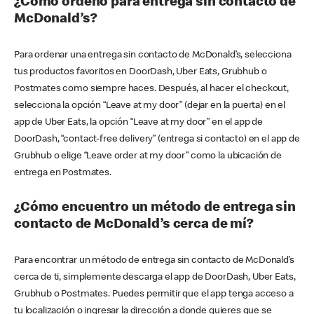
¿Cómo ordeno para entrega sin contacto de
McDonald’s?
Para ordenar una entrega sin contacto de McDonald’s, selecciona
tus productos favoritos en DoorDash, Uber Eats, Grubhub o
Postmates como siempre haces. Después, al hacer el checkout,
selecciona la opción “Leave at my door” (dejar en la puerta) en el
app de Uber Eats, la opción “Leave at my door” en el app de
DoorDash, “contact-free delivery” (entrega si contacto) en el app de
Grubhub o elige “Leave order at my door” como la ubicación de
entrega en Postmates.
¿Cómo encuentro un método de entrega sin
contacto de McDonald’s cerca de mí?
Para encontrar un método de entrega sin contacto de McDonald’s
cerca de ti, simplemente descarga el app de DoorDash, Uber Eats,
Grubhub o Postmates. Puedes permitir que el app tenga acceso a
tu localización o ingresar la dirección a donde quieres que se