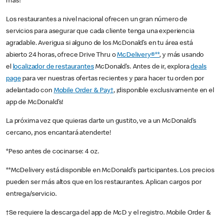
más!
Los restaurantes a nivel nacional ofrecen un gran número de
servicios para asegurar que cada cliente tenga una experiencia
agradable. Averigua si alguno de los McDonald’s en tu área está
abierto 24 horas, ofrece Drive Thru o
McDelivery®**
, y más usando
el
localizador de restaurantes
McDonald’s. Antes de ir, explora
deals
page
para ver nuestras ofertas recientes y para hacer tu orden por
adelantado con
Mobile Order & Pay†
, ¡disponible exclusivamente en el
app de McDonald’s!
La próxima vez que quieras darte un gustito, ve a un McDonald’s
cercano, ¡nos encantará atenderte!
*Peso antes de cocinarse: 4 oz.
**McDelivery está disponible en McDonald’s participantes. Los precios
pueden ser más altos que en los restaurantes. Aplican cargos por
entrega/servicio.
†Se requiere la descarga del app de McD y el registro. Mobile Order &