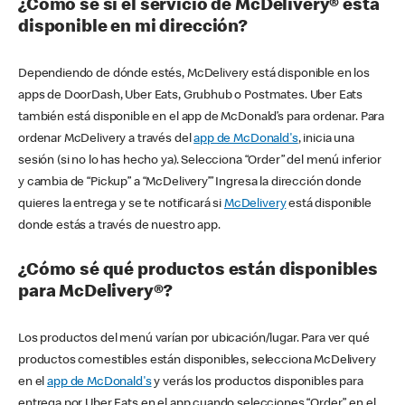
¿Cómo sé si el servicio de McDelivery® está
disponible en mi dirección?
Dependiendo de dónde estés, McDelivery está disponible en los
apps de DoorDash, Uber Eats, Grubhub o Postmates. Uber Eats
también está disponible en el app de McDonald’s para ordenar. Para
ordenar McDelivery a través del
app de McDonald's
, inicia una
sesión (si no lo has hecho ya). Selecciona “Order” del menú inferior
y cambia de “Pickup” a “McDelivery’” Ingresa la dirección donde
quieres la entrega y se te notificará si
McDelivery
está disponible
donde estás a través de nuestro app.
¿Cómo sé qué productos están disponibles
para McDelivery®?
Los productos del menú varían por ubicación/lugar. Para ver qué
productos comestibles están disponibles, selecciona McDelivery
en el
app de McDonald's
y verás los productos disponibles para
entrega por Uber Eats en el app cuando selecciones “Order” en el