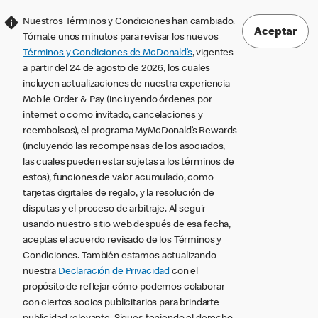
Nuestros Términos y Condiciones han cambiado.
Aceptar
Tómate unos minutos para revisar los nuevos
Términos y Condiciones de McDonald’s
, vigentes
a partir del 24 de agosto de 2026, los cuales
incluyen actualizaciones de nuestra experiencia
Mobile Order & Pay (incluyendo órdenes por
internet o como invitado, cancelaciones y
reembolsos), el programa MyMcDonald’s Rewards
(incluyendo las recompensas de los asociados,
las cuales pueden estar sujetas a los términos de
estos), funciones de valor acumulado, como
tarjetas digitales de regalo, y la resolución de
disputas y el proceso de arbitraje. Al seguir
usando nuestro sitio web después de esa fecha,
aceptas el acuerdo revisado de los Términos y
Condiciones. También estamos actualizando
nuestra
Declaración de Privacidad
con el
propósito de reflejar cómo podemos colaborar
con ciertos socios publicitarios para brindarte