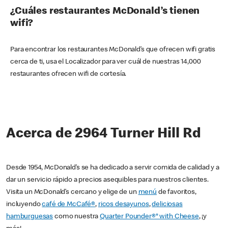
¿Cuáles restaurantes McDonald’s tienen
wifi?
Para encontrar los restaurantes McDonald’s que ofrecen wifi gratis
cerca de ti, usa el Localizador para ver cuál de nuestras 14,000
restaurantes ofrecen wifi de cortesía.
Acerca de 2964 Turner Hill Rd
Desde 1954, McDonald’s se ha dedicado a servir comida de calidad y a
dar un servicio rápido a precios asequibles para nuestros clientes.
Visita un McDonald’s cercano y elige de un
menú
de favoritos,
incluyendo
café de McCafé®
,
ricos desayunos
,
deliciosas
hamburguesas
como nuestra
Quarter Pounder®* with Cheese
, ¡y