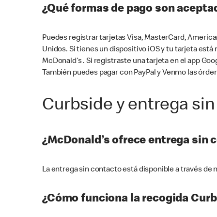
¿Qué formas de pago son aceptad
Puedes registrar tarjetas Visa, MasterCard, America
Unidos. Si tienes un dispositivo iOS y tu tarjeta es
McDonald’s . Si registraste una tarjeta en el app 
También puedes pagar con PayPal y Venmo las órden
Curbside y entrega sin
¿McDonald’s ofrece entrega sin 
La entrega sin contacto está disponible a través d
¿Cómo funciona la recogida Curb