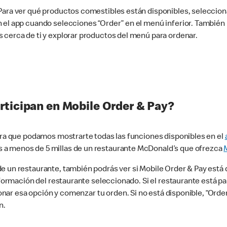
 Para ver qué productos comestibles están disponibles, seleccio
n el app cuando selecciones “Order” en el menú inferior. Tambié
 cerca de ti y explorar productos del menú para ordenar.
rticipan en Mobile Order & Pay?
para que podamos mostrarte todas las funciones disponibles en el
 a menos de 5 millas de un restaurante McDonald’s que ofrezca
 un restaurante, también podrás ver si Mobile Order & Pay está d
información del restaurante seleccionado. Si el restaurante está p
ccionar esa opción y comenzar tu orden. Si no está disponible, “Or
n.