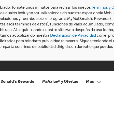
iado. Tómate unos minutos para revisar los nuevos
Términos y 
, los cuales incluyen actualizaciones de nuestra experiencia Mobi
ncelaciones y reembolsos), el programa MyMcDonald’s Rewards (
tas a los términos de estos), funciones de valor acumulado, como 
rbitraje. Al seguir usando nuestro sitio web después de esa fecha
stamos actualizando nuestra
Declaración de Privacidad
con el pro
citarios para brindarte publicidad relevante. Sigues teniendo el
omparta con fines de publicidad dirigida, un derecho que puedes 
Donald's Rewards
McValue® y Ofertas
Mas