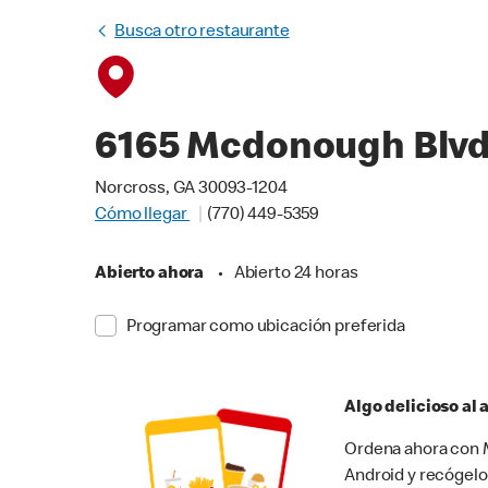
Busca otro restaurante
6165 Mcdonough Blv
Norcross, GA 30093-1204
Cómo llegar
(770) 449-5359
Abierto ahora
•
Abierto 24 horas
Programar como ubicación preferida
Algo delicioso al
Ordena ahora con M
Android y recógelo