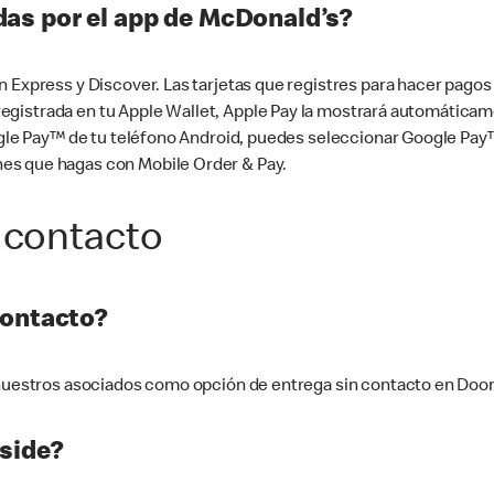
as por el app de McDonald’s?
n Express y Discover. Las tarjetas que registres para hacer pago
tá registrada en tu Apple Wallet, Apple Pay la mostrará automáti
Google Pay™ de tu teléfono Android, puedes seleccionar Google P
es que hagas con Mobile Order & Pay.
 contacto
contacto?
e nuestros asociados como opción de entrega sin contacto en Doo
side?