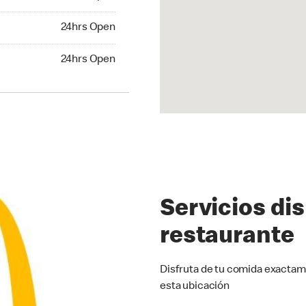
24hrs Open
24hrs Open
hrs Open
24hrs Open
Servicios di
restaurante
Disfruta de tu comida exactam
esta ubicación