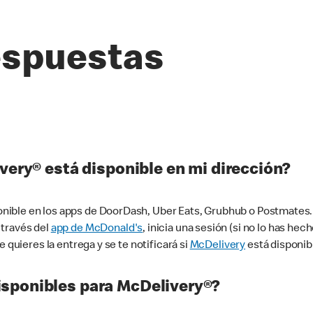
espuestas
very® está disponible en mi dirección?
ible en los apps de DoorDash, Uber Eats, Grubhub o Postmates. 
 través del
app de McDonald's
, inicia una sesión (si no lo has he
 quieres la entrega y se te notificará si
McDelivery
está disponib
sponibles para McDelivery®?