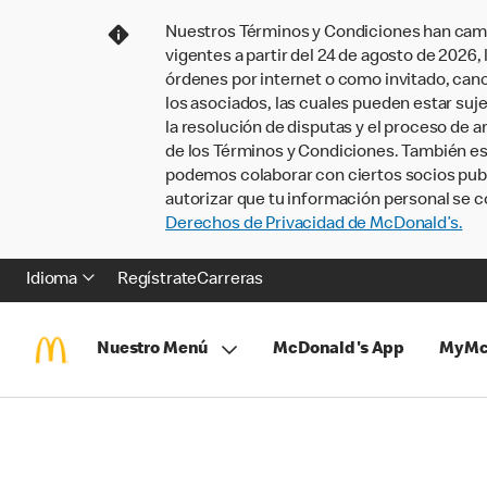
Nuestros Términos y Condiciones han camb
vigentes a partir del 24 de agosto de 2026
órdenes por internet o como invitado, ca
los asociados, las cuales pueden estar suje
la resolución de disputas y el proceso de a
de los Términos y Condiciones. También e
podemos colaborar con ciertos socios publi
autorizar que tu información personal se c
Derechos de Privacidad de McDonald’s.
Idioma
Regístrate
Carreras
Nuestro Menú
McDonald's App
MyMc