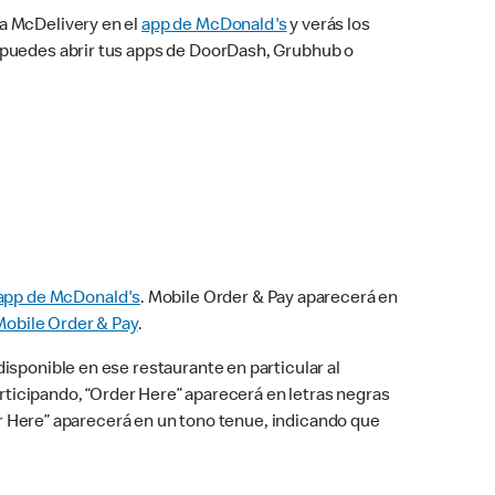
na McDelivery en el
app de McDonald's
y verás los
n puedes abrir tus apps de DoorDash, Grubhub o
app de McDonald's
. Mobile Order & Pay aparecerá en
Mobile Order & Pay
.
isponible en ese restaurante en particular al
articipando, “Order Here” aparecerá en letras negras
der Here” aparecerá en un tono tenue, indicando que