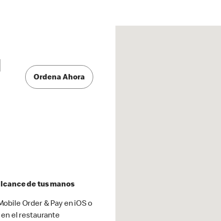
d
Ordena Ahora
 alcance de tus manos
obile Order & Pay en iOS o
 en el restaurante