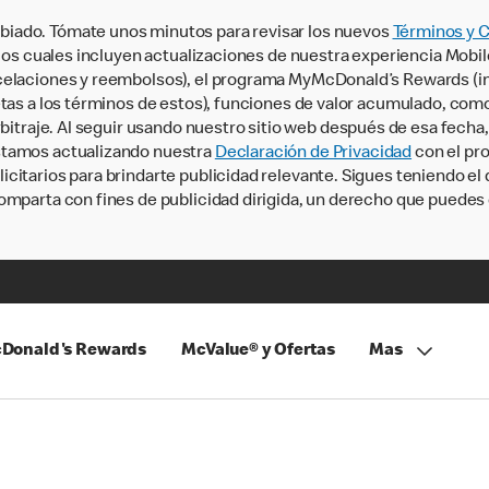
iado. Tómate unos minutos para revisar los nuevos
Términos y 
, los cuales incluyen actualizaciones de nuestra experiencia Mobi
ncelaciones y reembolsos), el programa MyMcDonald’s Rewards (
tas a los términos de estos), funciones de valor acumulado, como 
rbitraje. Al seguir usando nuestro sitio web después de esa fecha
stamos actualizando nuestra
Declaración de Privacidad
con el pro
citarios para brindarte publicidad relevante. Sigues teniendo el
omparta con fines de publicidad dirigida, un derecho que puedes 
Donald's Rewards
McValue® y Ofertas
Mas