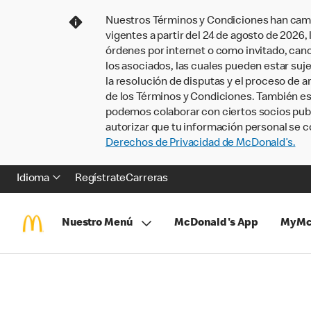
Nuestros Términos y Condiciones han camb
vigentes a partir del 24 de agosto de 2026
órdenes por internet o como invitado, ca
los asociados, las cuales pueden estar suje
la resolución de disputas y el proceso de a
de los Términos y Condiciones. También e
podemos colaborar con ciertos socios publi
autorizar que tu información personal se c
Derechos de Privacidad de McDonald’s.
Idioma
Regístrate
Carreras
Nuestro Menú
McDonald's App
MyMc