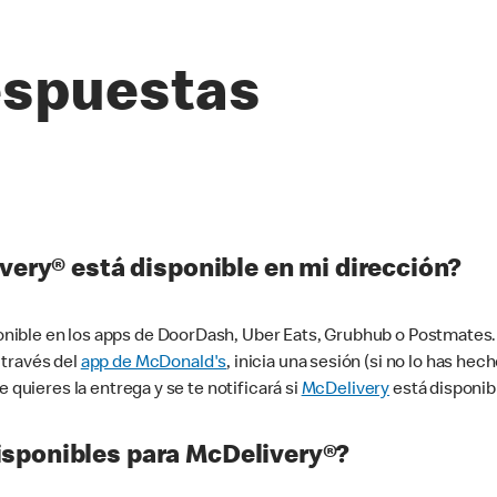
espuestas
very® está disponible en mi dirección?
ible en los apps de DoorDash, Uber Eats, Grubhub o Postmates. 
 través del
app de McDonald's
, inicia una sesión (si no lo has he
 quieres la entrega y se te notificará si
McDelivery
está disponib
sponibles para McDelivery®?