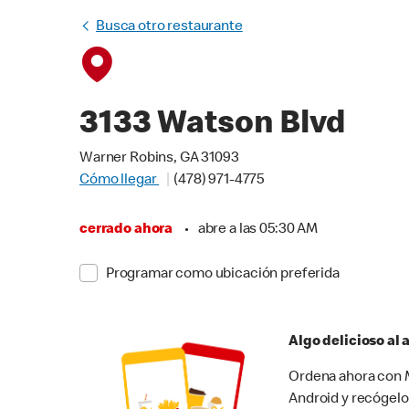
Busca otro restaurante
3133 Watson Blvd
Warner Robins, GA 31093
Cómo llegar
(478) 971-4775
cerrado ahora
•
abre a las 05:30 AM
Programar como ubicación preferida
Algo delicioso al
Ordena ahora con M
Android y recógelo