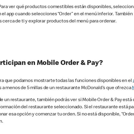
 Para ver qué productos comestibles están disponibles, seleccio
n el app cuando selecciones “Order” en el menú inferior. Tambié
 cerca de ti y explorar productos del menú para ordenar.
rticipan en Mobile Order & Pay?
para que podamos mostrarte todas las funciones disponibles en el
 a menos de 5 millas de un restaurante McDonald’s que ofrezca
 un restaurante, también podrás ver si Mobile Order & Pay está d
información del restaurante seleccionado. Si el restaurante está p
ccionar esa opción y comenzar tu orden. Si no está disponible, “Or
n.