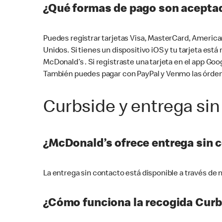
¿Qué formas de pago son aceptad
Puedes registrar tarjetas Visa, MasterCard, America
Unidos. Si tienes un dispositivo iOS y tu tarjeta es
McDonald’s . Si registraste una tarjeta en el app 
También puedes pagar con PayPal y Venmo las órden
Curbside y entrega sin
¿McDonald’s ofrece entrega sin 
La entrega sin contacto está disponible a través d
¿Cómo funciona la recogida Curb