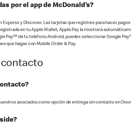
as por el app de McDonald’s?
n Express y Discover. Las tarjetas que registres para hacer pago
tá registrada en tu Apple Wallet, Apple Pay la mostrará automáti
Google Pay™ de tu teléfono Android, puedes seleccionar Google P
es que hagas con Mobile Order & Pay.
 contacto
contacto?
e nuestros asociados como opción de entrega sin contacto en Doo
side?