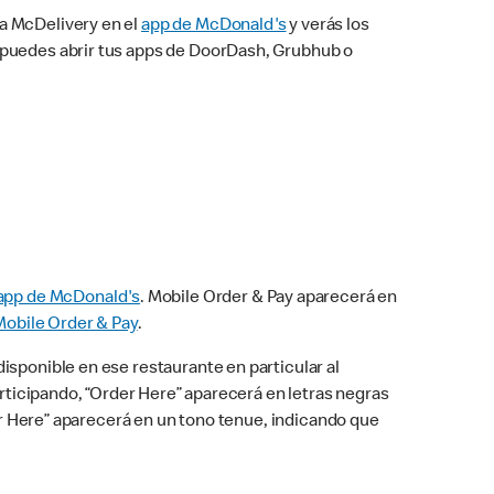
na McDelivery en el
app de McDonald's
y verás los
n puedes abrir tus apps de DoorDash, Grubhub o
app de McDonald's
. Mobile Order & Pay aparecerá en
Mobile Order & Pay
.
isponible en ese restaurante en particular al
articipando, “Order Here” aparecerá en letras negras
der Here” aparecerá en un tono tenue, indicando que