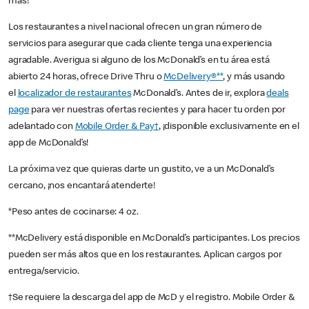
más!
Los restaurantes a nivel nacional ofrecen un gran número de
servicios para asegurar que cada cliente tenga una experiencia
agradable. Averigua si alguno de los McDonald’s en tu área está
abierto 24 horas, ofrece Drive Thru o
McDelivery®**
, y más usando
el
localizador de restaurantes
McDonald’s. Antes de ir, explora
deals
page
para ver nuestras ofertas recientes y para hacer tu orden por
adelantado con
Mobile Order & Pay†
, ¡disponible exclusivamente en el
app de McDonald’s!
La próxima vez que quieras darte un gustito, ve a un McDonald’s
cercano, ¡nos encantará atenderte!
*Peso antes de cocinarse: 4 oz.
**McDelivery está disponible en McDonald’s participantes. Los precios
pueden ser más altos que en los restaurantes. Aplican cargos por
entrega/servicio.
†Se requiere la descarga del app de McD y el registro. Mobile Order &