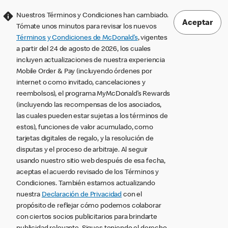
Nuestros Términos y Condiciones han cambiado.
Aceptar
Tómate unos minutos para revisar los nuevos
Términos y Condiciones de McDonald’s
, vigentes
a partir del 24 de agosto de 2026, los cuales
incluyen actualizaciones de nuestra experiencia
Mobile Order & Pay (incluyendo órdenes por
internet o como invitado, cancelaciones y
reembolsos), el programa MyMcDonald’s Rewards
(incluyendo las recompensas de los asociados,
las cuales pueden estar sujetas a los términos de
estos), funciones de valor acumulado, como
tarjetas digitales de regalo, y la resolución de
disputas y el proceso de arbitraje. Al seguir
usando nuestro sitio web después de esa fecha,
aceptas el acuerdo revisado de los Términos y
Condiciones. También estamos actualizando
nuestra
Declaración de Privacidad
con el
propósito de reflejar cómo podemos colaborar
con ciertos socios publicitarios para brindarte