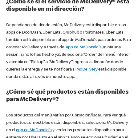
¿Cómo sé si el servicio de McDelivery® está
disponible en mi dirección?
Dependiendo de dónde estés, McDelivery está disponible en los
apps de DoorDash, Uber Eats, Grubhub o Postmates. Uber Eats
también está disponible en el app de McDonald’s para ordenar. Para
ordenar McDelivery a través del
app de McDonald's
, inicia una
sesión (si no lo has hecho ya). Selecciona “Order” del menú inferior
y cambia de “Pickup” a “McDelivery’” Ingresa la dirección donde
quieres la entrega y se te notificará si
McDelivery
está disponible
donde estás a través de nuestro app.
¿Cómo sé qué productos están disponibles
para McDelivery®?
Los productos del menú varían por ubicación/lugar. Para ver qué
productos comestibles están disponibles, selecciona McDelivery
en el
app de McDonald's
y verás los productos disponibles para
entrega por Uber Eats en el app cuando selecciones “Order” en el