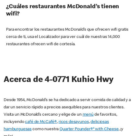
¿Cuáles restaurantes McDonald’s tienen
wifi?
Para encontrar los restaurantes McDonald’s que ofrecen wifi gratis
cerca de ti, usa el Localizador para ver cuál de nuestras 14,000
restaurantes ofrecen wifi de cortesía.
Acerca de 4-0771 Kuhio Hwy
Desde 1954, McDonald’s se ha dedicado a servir comida de calidad y a
dar un servicio rápido a precios asequibles para nuestros clientes.
Visita un McDonald’s cercano y elige de un
menú
de favoritos,
incluyendo
café de McCafé®
,
ricos desayunos
,
deliciosas
hamburguesas
como nuestra
Quarter Pounder®* with Cheese
, ¡y