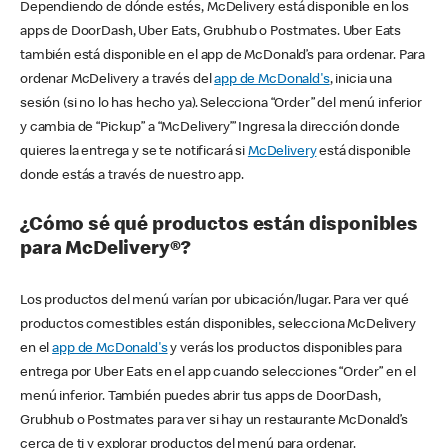
Dependiendo de dónde estés, McDelivery está disponible en los
apps de DoorDash, Uber Eats, Grubhub o Postmates. Uber Eats
también está disponible en el app de McDonald’s para ordenar. Para
ordenar McDelivery a través del
app de McDonald's
, inicia una
sesión (si no lo has hecho ya). Selecciona “Order” del menú inferior
y cambia de “Pickup” a “McDelivery’” Ingresa la dirección donde
quieres la entrega y se te notificará si
McDelivery
está disponible
donde estás a través de nuestro app.
¿Cómo sé qué productos están disponibles
para McDelivery®?
Los productos del menú varían por ubicación/lugar. Para ver qué
productos comestibles están disponibles, selecciona McDelivery
en el
app de McDonald's
y verás los productos disponibles para
entrega por Uber Eats en el app cuando selecciones “Order” en el
menú inferior. También puedes abrir tus apps de DoorDash,
Grubhub o Postmates para ver si hay un restaurante McDonald’s
cerca de ti y explorar productos del menú para ordenar.