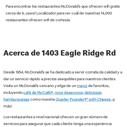
Para encontrar los restaurantes McDonald’s que ofrecen wifi gratis
cerca de ti, usa el Localizador para ver cuál de nuestras 14,000
restaurantes ofrecen wifi de cortesía.
Acerca de 1403 Eagle Ridge Rd
Desde 1954, McDonald’s se ha dedicado a servir comida de calidad y a
dar un servicio rápido a precios asequibles para nuestros clientes.
Visita un McDonald’s cercano y elige de un
menú
de favoritos,
incluyendo
café de McCafé®
,
ricos desayunos
,
deliciosas
hamburguesas
como nuestra
Quarter Pounder®* with Cheese
, ¡y
más!
Los restaurantes a nivel nacional ofrecen un gran número de
servicios para asegurar que cada cliente tenga una experiencia