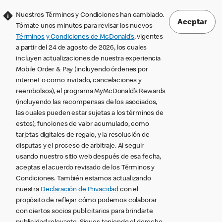
Nuestros Términos y Condiciones han cambiado.
Aceptar
Tómate unos minutos para revisar los nuevos
Términos y Condiciones de McDonald’s
, vigentes
a partir del 24 de agosto de 2026, los cuales
incluyen actualizaciones de nuestra experiencia
Mobile Order & Pay (incluyendo órdenes por
internet o como invitado, cancelaciones y
reembolsos), el programa MyMcDonald’s Rewards
(incluyendo las recompensas de los asociados,
las cuales pueden estar sujetas a los términos de
estos), funciones de valor acumulado, como
tarjetas digitales de regalo, y la resolución de
disputas y el proceso de arbitraje. Al seguir
usando nuestro sitio web después de esa fecha,
aceptas el acuerdo revisado de los Términos y
Condiciones. También estamos actualizando
nuestra
Declaración de Privacidad
con el
propósito de reflejar cómo podemos colaborar
con ciertos socios publicitarios para brindarte