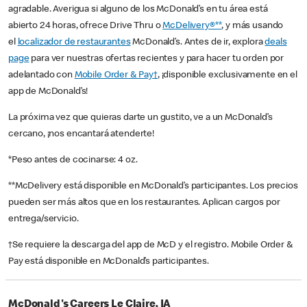
agradable. Averigua si alguno de los McDonald’s en tu área está
abierto 24 horas, ofrece Drive Thru o
McDelivery®**
, y más usando
el
localizador de restaurantes
McDonald’s. Antes de ir, explora
deals
page
para ver nuestras ofertas recientes y para hacer tu orden por
adelantado con
Mobile Order & Pay†
, ¡disponible exclusivamente en el
app de McDonald’s!
La próxima vez que quieras darte un gustito, ve a un McDonald’s
cercano, ¡nos encantará atenderte!
*Peso antes de cocinarse: 4 oz.
**McDelivery está disponible en McDonald’s participantes. Los precios
pueden ser más altos que en los restaurantes. Aplican cargos por
entrega/servicio.
†Se requiere la descarga del app de McD y el registro. Mobile Order &
Pay está disponible en McDonald’s participantes.
McDonald's Careers Le Claire, IA