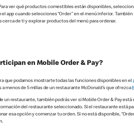
 Para ver qué productos comestibles están disponibles, seleccio
n el app cuando selecciones “Order” en el menú inferior. Tambié
 cerca de ti y explorar productos del menú para ordenar.
rticipan en Mobile Order & Pay?
para que podamos mostrarte todas las funciones disponibles en el
 a menos de 5 millas de un restaurante McDonald’s que ofrezca
 un restaurante, también podrás ver si Mobile Order & Pay está d
información del restaurante seleccionado. Si el restaurante está p
ccionar esa opción y comenzar tu orden. Si no está disponible, “Or
n.