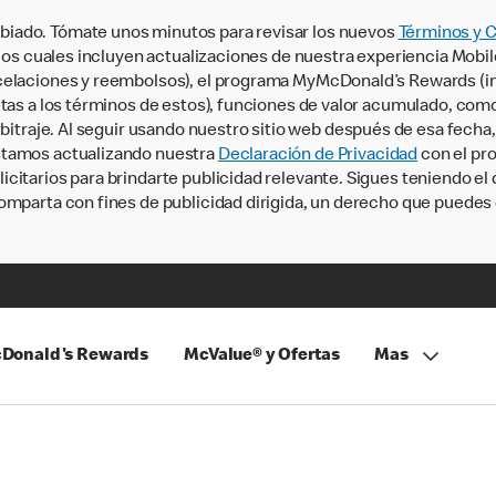
iado. Tómate unos minutos para revisar los nuevos
Términos y 
, los cuales incluyen actualizaciones de nuestra experiencia Mobi
ncelaciones y reembolsos), el programa MyMcDonald’s Rewards (
tas a los términos de estos), funciones de valor acumulado, como 
rbitraje. Al seguir usando nuestro sitio web después de esa fecha
stamos actualizando nuestra
Declaración de Privacidad
con el pro
citarios para brindarte publicidad relevante. Sigues teniendo el
omparta con fines de publicidad dirigida, un derecho que puedes 
Donald's Rewards
McValue® y Ofertas
Mas