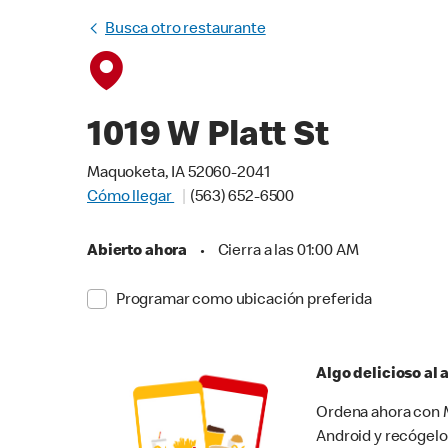
Busca otro restaurante
1019 W Platt St
Maquoketa, IA 52060-2041
Cómo llegar
(563) 652-6500
Abierto ahora
•
Cierra a las 01:00 AM
Programar como ubicación preferida
Algo delicioso al
Ordena ahora con M
Android y recógelo