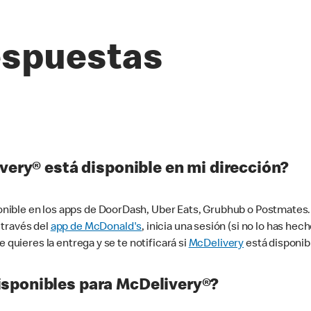
espuestas
very® está disponible en mi dirección?
ible en los apps de DoorDash, Uber Eats, Grubhub o Postmates. 
 través del
app de McDonald's
, inicia una sesión (si no lo has he
 quieres la entrega y se te notificará si
McDelivery
está disponib
sponibles para McDelivery®?