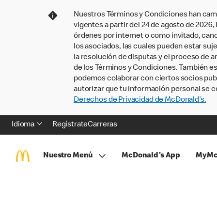
Nuestros Términos y Condiciones han camb
vigentes a partir del 24 de agosto de 2026
órdenes por internet o como invitado, ca
los asociados, las cuales pueden estar suje
la resolución de disputas y el proceso de a
de los Términos y Condiciones. También e
podemos colaborar con ciertos socios publi
autorizar que tu información personal se c
Derechos de Privacidad de McDonald’s.
Idioma
Regístrate
Carreras
Nuestro Menú
McDonald's App
MyMc