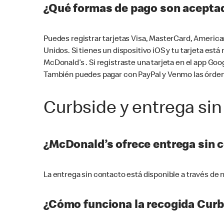
¿Qué formas de pago son aceptad
Puedes registrar tarjetas Visa, MasterCard, America
Unidos. Si tienes un dispositivo iOS y tu tarjeta es
McDonald’s . Si registraste una tarjeta en el app 
También puedes pagar con PayPal y Venmo las órden
Curbside y entrega sin
¿McDonald’s ofrece entrega sin 
La entrega sin contacto está disponible a través d
¿Cómo funciona la recogida Curb