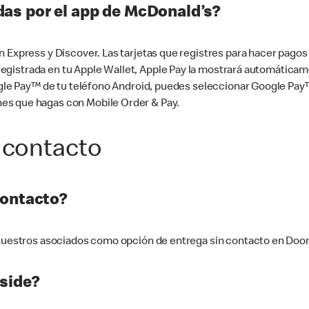
as por el app de McDonald’s?
n Express y Discover. Las tarjetas que registres para hacer pago
tá registrada en tu Apple Wallet, Apple Pay la mostrará automáti
Google Pay™ de tu teléfono Android, puedes seleccionar Google P
es que hagas con Mobile Order & Pay.
 contacto
contacto?
e nuestros asociados como opción de entrega sin contacto en Doo
side?