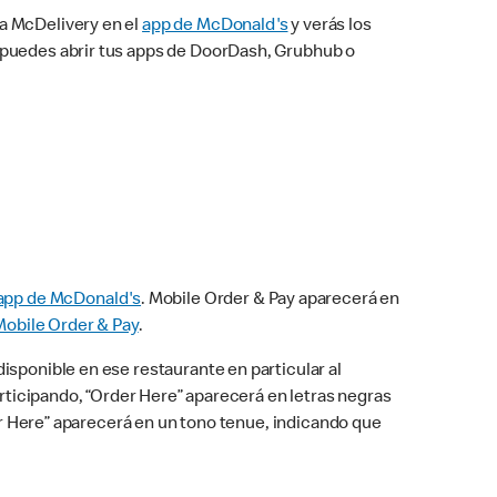
na McDelivery en el
app de McDonald's
y verás los
n puedes abrir tus apps de DoorDash, Grubhub o
app de McDonald's
. Mobile Order & Pay aparecerá en
Mobile Order & Pay
.
isponible en ese restaurante en particular al
articipando, “Order Here” aparecerá en letras negras
der Here” aparecerá en un tono tenue, indicando que