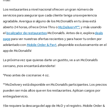
más!
Los restaurantes a nivel nacional ofrecen un gran número de
servicios para asegurar que cada cliente tenga una experiencia
agradable. Averigua si alguno de los McDonald’s en tu área está
abierto 24 horas, ofrece Drive Thru o
McDelivery®**
, y más usando
el
localizador de restaurantes
McDonald’s. Antes de ir, explora
deals
page
para ver nuestras ofertas recientes y para hacer tu orden por
adelantado con
Mobile Order & Pay†
, ¡disponible exclusivamente en el
app de McDonald’s!
La próxima vez que quieras darte un gustito, ve a un McDonald’s
cercano, ¡nos encantará atenderte!
*Peso antes de cocinarse: 4 oz.
**McDelivery está disponible en McDonald’s participantes. Los precios
pueden ser más altos que en los restaurantes. Aplican cargos por
entrega/servicio.
†Se requiere la descarga del app de McD y el registro. Mobile Order &