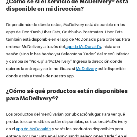
¿Cómo sé si el servicio de McDelivery® está
disponible en mi dirección?
Dependiendo de dónde estés, McDelivery está disponible en los
apps de DoorDash, Uber Eats, Grubhub o Postmates. Uber Eats
también está disponible en el app de McDonald’s para ordenar. Para
ordenar McDelivery a través del
app de McDonald's
, inicia una
sesión (si no lo has hecho ya). Selecciona “Order” del menú inferior
y cambia de “Pickup” a “McDelivery’” Ingresa la dirección donde
quieres la entrega y se te notificará si
McDelivery
está disponible
donde estás a través de nuestro app.
¿Cómo sé qué productos están disponibles
para McDelivery®?
Los productos del menú varían por ubicación/lugar. Para ver qué
productos comestibles están disponibles, selecciona McDelivery
en el
app de McDonald's
y verás los productos disponibles para
entrega por Uber Eats en el app cuando selecciones “Order” en el