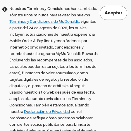
Nuestros Términos y Condiciones han cambiado.
Aceptar
Tómate unos minutos para revisar los nuevos
Términos y Condiciones de McDonald’s
, vigentes
a partir del 24 de agosto de 2026, los cuales
incluyen actualizaciones de nuestra experiencia
Mobile Order & Pay (incluyendo órdenes por
internet o como invitado, cancelaciones y
reembolsos), el programa MyMcDonald’s Rewards
(incluyendo las recompensas de los asociados,
las cuales pueden estar sujetas a los términos de
estos), funciones de valor acumulado, como
tarjetas digitales de regalo, y la resolución de
disputas y el proceso de arbitraje. Al seguir
usando nuestro sitio web después de esa fecha,
aceptas el acuerdo revisado de los Términos y
Condiciones. También estamos actualizando
nuestra
Declaración de Privacidad
con el
propósito de reflejar cómo podemos colaborar
con ciertos socios publicitarios para brindarte