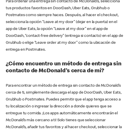
Para ordenar una entrega sin contacto de McDonald’s, selecciona
tus productos favoritos en DoorDash, Uber Eats, Grubhub o
Postmates como siempre haces. Después, al hacer el checkout,
selecciona la opción “Leave at my door” (dejar en la puerta) en el
app de Uber Eats, la opción “Leave at my door” en el app de
DoorDash, “contact-free delivery” (entrega si contacto) en el app de
Grubhub o elige “Leave order at my door” como la ubicación de
entrega en Postmates.
¿Cómo encuentro un método de entrega sin
contacto de McDonald’s cerca de mí?
Para encontrar un método de entrega sin contacto de McDonald’s
cerca de ti, simplemente descarga el app de DoorDash, Uber Eats,
Grubhub o Postmates. Puedes permitir que el app tenga acceso a
tu localización o ingresar la dirección a donde quieres que se
entregue tu comida. ¡Los apps automáticamente encontrarán el
McDonald’s más cercano a ti! Solo tienes que seleccionar
McDonald’s, añadir tus favoritos y al hacer checkout, seleccionar la