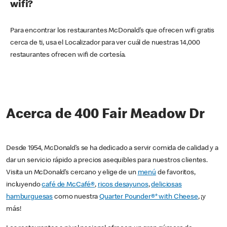
wifi?
Para encontrar los restaurantes McDonald’s que ofrecen wifi gratis
cerca de ti, usa el Localizador para ver cuál de nuestras 14,000
restaurantes ofrecen wifi de cortesía.
Acerca de 400 Fair Meadow Dr
Desde 1954, McDonald’s se ha dedicado a servir comida de calidad y a
dar un servicio rápido a precios asequibles para nuestros clientes.
Visita un McDonald’s cercano y elige de un
menú
de favoritos,
incluyendo
café de McCafé®
,
ricos desayunos
,
deliciosas
hamburguesas
como nuestra
Quarter Pounder®* with Cheese
, ¡y
más!