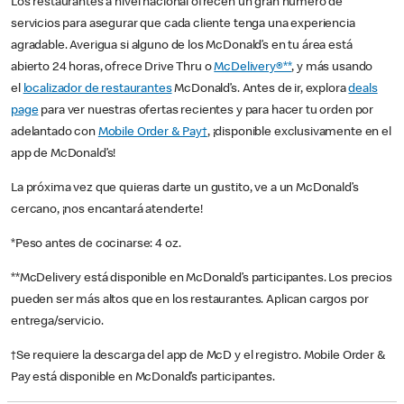
Los restaurantes a nivel nacional ofrecen un gran número de
servicios para asegurar que cada cliente tenga una experiencia
agradable. Averigua si alguno de los McDonald’s en tu área está
abierto 24 horas, ofrece Drive Thru o
McDelivery®**
, y más usando
el
localizador de restaurantes
McDonald’s. Antes de ir, explora
deals
page
para ver nuestras ofertas recientes y para hacer tu orden por
adelantado con
Mobile Order & Pay†
, ¡disponible exclusivamente en el
app de McDonald’s!
La próxima vez que quieras darte un gustito, ve a un McDonald’s
cercano, ¡nos encantará atenderte!
*Peso antes de cocinarse: 4 oz.
**McDelivery está disponible en McDonald’s participantes. Los precios
pueden ser más altos que en los restaurantes. Aplican cargos por
entrega/servicio.
†Se requiere la descarga del app de McD y el registro. Mobile Order &
Pay está disponible en McDonald’s participantes.