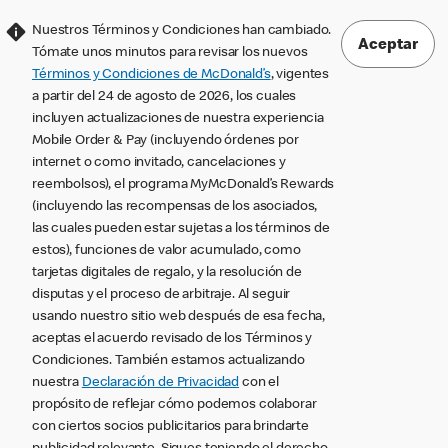
Nuestros Términos y Condiciones han cambiado.
Aceptar
Tómate unos minutos para revisar los nuevos
Términos y Condiciones de McDonald’s
, vigentes
a partir del 24 de agosto de 2026, los cuales
incluyen actualizaciones de nuestra experiencia
Mobile Order & Pay (incluyendo órdenes por
internet o como invitado, cancelaciones y
reembolsos), el programa MyMcDonald’s Rewards
(incluyendo las recompensas de los asociados,
las cuales pueden estar sujetas a los términos de
estos), funciones de valor acumulado, como
tarjetas digitales de regalo, y la resolución de
disputas y el proceso de arbitraje. Al seguir
usando nuestro sitio web después de esa fecha,
aceptas el acuerdo revisado de los Términos y
Condiciones. También estamos actualizando
nuestra
Declaración de Privacidad
con el
propósito de reflejar cómo podemos colaborar
con ciertos socios publicitarios para brindarte