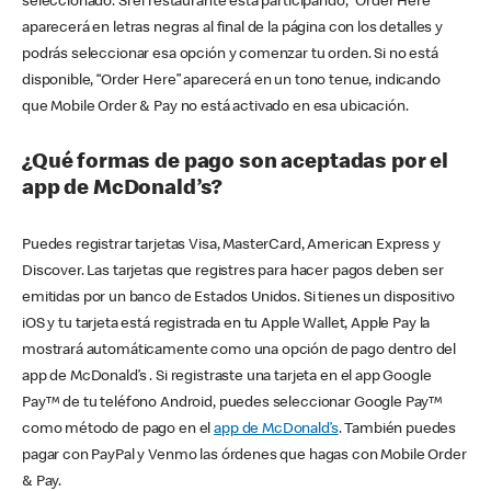
seleccionado. Si el restaurante está participando, “Order Here”
aparecerá en letras negras al final de la página con los detalles y
podrás seleccionar esa opción y comenzar tu orden. Si no está
disponible, “Order Here” aparecerá en un tono tenue, indicando
que Mobile Order & Pay no está activado en esa ubicación.
¿Qué formas de pago son aceptadas por el
app de McDonald’s?
Puedes registrar tarjetas Visa, MasterCard, American Express y
Discover. Las tarjetas que registres para hacer pagos deben ser
emitidas por un banco de Estados Unidos. Si tienes un dispositivo
iOS y tu tarjeta está registrada en tu Apple Wallet, Apple Pay la
mostrará automáticamente como una opción de pago dentro del
app de McDonald’s . Si registraste una tarjeta en el app Google
Pay™ de tu teléfono Android, puedes seleccionar Google Pay™
como método de pago en el
app de McDonald’s
. También puedes
pagar con PayPal y Venmo las órdenes que hagas con Mobile Order
& Pay.