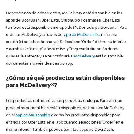
Dependiendo de dónde estés, McDelivery está disponible en los
apps de DoorDash, Uber Eats, Grubhub o Postmates. Uber Eats
también está disponible en el app de McDonald’s para ordenar. Para
ordenar McDelivery a través del
app de McDonald's
, inicia una
sesión (si no lo has hecho ya). Selecciona “Order” del menú inferior
y cambia de “Pickup” a “McDelivery’” Ingresa la dirección donde
quieres la entrega y se te notificará si
McDelivery
está disponible
donde estás a través de nuestro app.
¿Cómo sé qué productos están disponibles
para McDelivery®?
Los productos del menú varían por ubicación/lugar. Para ver qué
productos comestibles están disponibles, selecciona McDelivery
en el
app de McDonald's
y verás los productos disponibles para
entrega por Uber Eats en el app cuando selecciones “Order” en el
menú inferior. También puedes abrir tus apps de DoorDash,