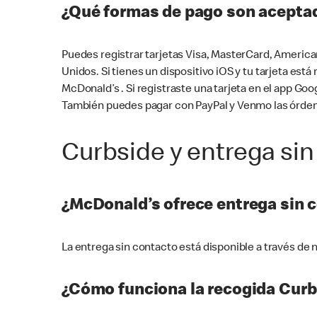
¿Qué formas de pago son aceptad
Puedes registrar tarjetas Visa, MasterCard, America
Unidos. Si tienes un dispositivo iOS y tu tarjeta es
McDonald’s . Si registraste una tarjeta en el app 
También puedes pagar con PayPal y Venmo las órden
Curbside y entrega sin
¿McDonald’s ofrece entrega sin 
La entrega sin contacto está disponible a través d
¿Cómo funciona la recogida Curb