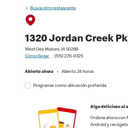
Busca otro restaurante
1320 Jordan Creek P
West Des Moines, IA 50266
Cómo llegar
(515) 226-9325
Abierto ahora
•
Abierto 24 horas
Programar como ubicación preferida
Algo delicioso al
Ordena ahora con M
Android y recógelo