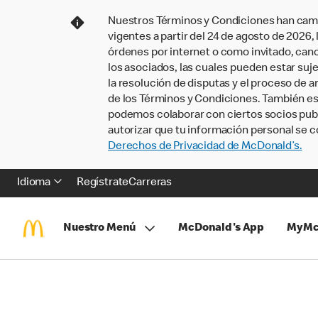
Nuestros Términos y Condiciones han camb
vigentes a partir del 24 de agosto de 2026
órdenes por internet o como invitado, ca
los asociados, las cuales pueden estar suje
la resolución de disputas y el proceso de a
de los Términos y Condiciones. También e
podemos colaborar con ciertos socios publi
autorizar que tu información personal se c
Derechos de Privacidad de McDonald’s.
Idioma
Regístrate
Carreras
Nuestro Menú
McDonald's App
MyMc