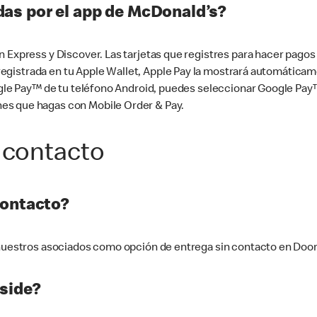
as por el app de McDonald’s?
n Express y Discover. Las tarjetas que registres para hacer pago
tá registrada en tu Apple Wallet, Apple Pay la mostrará automáti
Google Pay™ de tu teléfono Android, puedes seleccionar Google P
es que hagas con Mobile Order & Pay.
 contacto
contacto?
e nuestros asociados como opción de entrega sin contacto en Doo
side?