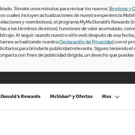
iado. Tómate unos minutos para revisar los nuevos
Términos y 
, los cuales incluyen actualizaciones de nuestra experiencia Mobi
ncelaciones y reembolsos), el programa MyMcDonald’s Rewards (
tas a los términos de estos), funciones de valor acumulado, como 
rbitraje. Al seguir usando nuestro sitio web después de esa fecha
stamos actualizando nuestra
Declaración de Privacidad
con el pro
citarios para brindarte publicidad relevante. Sigues teniendo el
omparta con fines de publicidad dirigida, un derecho que puedes 
Donald's Rewards
McValue® y Ofertas
Mas