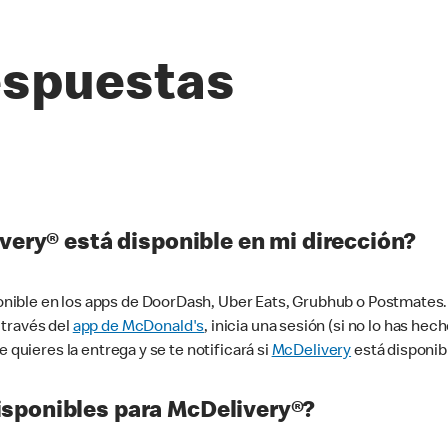
espuestas
very® está disponible en mi dirección?
ible en los apps de DoorDash, Uber Eats, Grubhub o Postmates. 
 través del
app de McDonald's
, inicia una sesión (si no lo has he
 quieres la entrega y se te notificará si
McDelivery
está disponib
sponibles para McDelivery®?