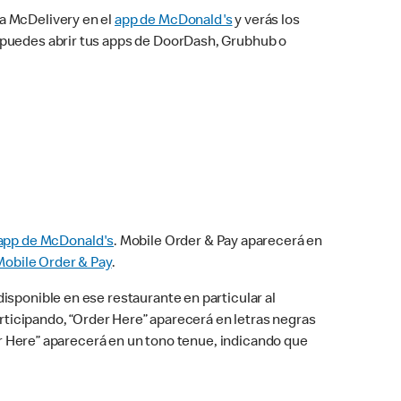
na McDelivery en el
app de McDonald's
y verás los
n puedes abrir tus apps de DoorDash, Grubhub o
app de McDonald's
. Mobile Order & Pay aparecerá en
Mobile Order & Pay
.
isponible en ese restaurante en particular al
articipando, “Order Here” aparecerá en letras negras
der Here” aparecerá en un tono tenue, indicando que