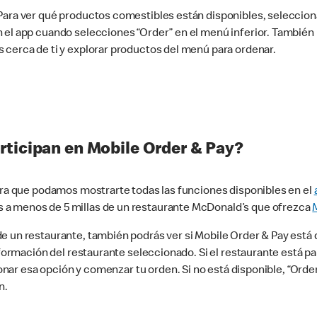
 Para ver qué productos comestibles están disponibles, seleccio
n el app cuando selecciones “Order” en el menú inferior. Tambié
 cerca de ti y explorar productos del menú para ordenar.
rticipan en Mobile Order & Pay?
para que podamos mostrarte todas las funciones disponibles en el
 a menos de 5 millas de un restaurante McDonald’s que ofrezca
 un restaurante, también podrás ver si Mobile Order & Pay está d
información del restaurante seleccionado. Si el restaurante está p
ccionar esa opción y comenzar tu orden. Si no está disponible, “Or
n.