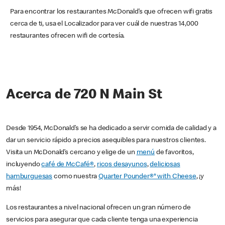
Para encontrar los restaurantes McDonald’s que ofrecen wifi gratis
cerca de ti, usa el Localizador para ver cuál de nuestras 14,000
restaurantes ofrecen wifi de cortesía.
Acerca de 720 N Main St
Desde 1954, McDonald’s se ha dedicado a servir comida de calidad y a
dar un servicio rápido a precios asequibles para nuestros clientes.
Visita un McDonald’s cercano y elige de un
menú
de favoritos,
incluyendo
café de McCafé®
,
ricos desayunos
,
deliciosas
hamburguesas
como nuestra
Quarter Pounder®* with Cheese
, ¡y
más!
Los restaurantes a nivel nacional ofrecen un gran número de
servicios para asegurar que cada cliente tenga una experiencia