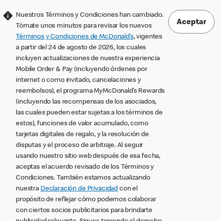
Nuestros Términos y Condiciones han cambiado.
Aceptar
Tómate unos minutos para revisar los nuevos
Términos y Condiciones de McDonald’s
, vigentes
a partir del 24 de agosto de 2026, los cuales
incluyen actualizaciones de nuestra experiencia
Mobile Order & Pay (incluyendo órdenes por
internet o como invitado, cancelaciones y
reembolsos), el programa MyMcDonald’s Rewards
(incluyendo las recompensas de los asociados,
las cuales pueden estar sujetas a los términos de
estos), funciones de valor acumulado, como
tarjetas digitales de regalo, y la resolución de
disputas y el proceso de arbitraje. Al seguir
usando nuestro sitio web después de esa fecha,
aceptas el acuerdo revisado de los Términos y
Condiciones. También estamos actualizando
nuestra
Declaración de Privacidad
con el
propósito de reflejar cómo podemos colaborar
con ciertos socios publicitarios para brindarte