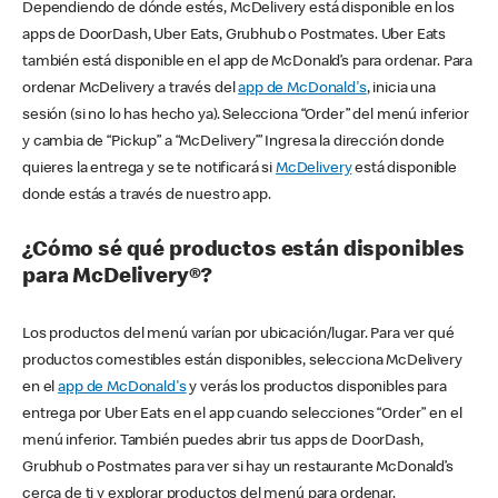
Dependiendo de dónde estés, McDelivery está disponible en los
apps de DoorDash, Uber Eats, Grubhub o Postmates. Uber Eats
también está disponible en el app de McDonald’s para ordenar. Para
ordenar McDelivery a través del
app de McDonald's
, inicia una
sesión (si no lo has hecho ya). Selecciona “Order” del menú inferior
y cambia de “Pickup” a “McDelivery’” Ingresa la dirección donde
quieres la entrega y se te notificará si
McDelivery
está disponible
donde estás a través de nuestro app.
¿Cómo sé qué productos están disponibles
para McDelivery®?
Los productos del menú varían por ubicación/lugar. Para ver qué
productos comestibles están disponibles, selecciona McDelivery
en el
app de McDonald's
y verás los productos disponibles para
entrega por Uber Eats en el app cuando selecciones “Order” en el
menú inferior. También puedes abrir tus apps de DoorDash,
Grubhub o Postmates para ver si hay un restaurante McDonald’s
cerca de ti y explorar productos del menú para ordenar.