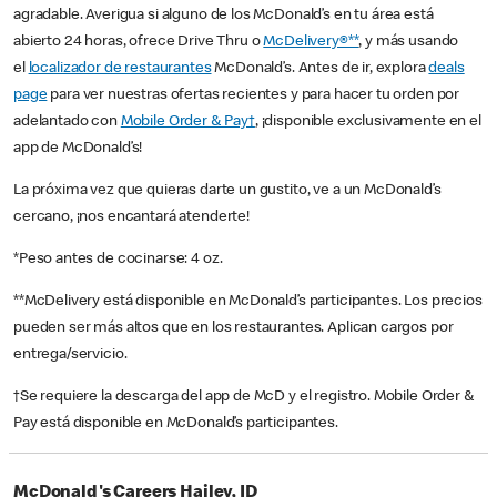
agradable. Averigua si alguno de los McDonald’s en tu área está
abierto 24 horas, ofrece Drive Thru o
McDelivery®**
, y más usando
el
localizador de restaurantes
McDonald’s. Antes de ir, explora
deals
page
para ver nuestras ofertas recientes y para hacer tu orden por
adelantado con
Mobile Order & Pay†
, ¡disponible exclusivamente en el
app de McDonald’s!
La próxima vez que quieras darte un gustito, ve a un McDonald’s
cercano, ¡nos encantará atenderte!
*Peso antes de cocinarse: 4 oz.
**McDelivery está disponible en McDonald’s participantes. Los precios
pueden ser más altos que en los restaurantes. Aplican cargos por
entrega/servicio.
†Se requiere la descarga del app de McD y el registro. Mobile Order &
Pay está disponible en McDonald’s participantes.
McDonald's Careers Hailey, ID