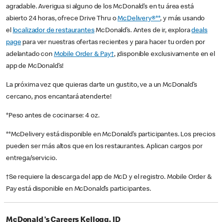
agradable. Averigua si alguno de los McDonald’s en tu área está
abierto 24 horas, ofrece Drive Thru o
McDelivery®**
, y más usando
el
localizador de restaurantes
McDonald’s. Antes de ir, explora
deals
page
para ver nuestras ofertas recientes y para hacer tu orden por
adelantado con
Mobile Order & Pay†
, ¡disponible exclusivamente en el
app de McDonald’s!
La próxima vez que quieras darte un gustito, ve a un McDonald’s
cercano, ¡nos encantará atenderte!
*Peso antes de cocinarse: 4 oz.
**McDelivery está disponible en McDonald’s participantes. Los precios
pueden ser más altos que en los restaurantes. Aplican cargos por
entrega/servicio.
†Se requiere la descarga del app de McD y el registro. Mobile Order &
Pay está disponible en McDonald’s participantes.
McDonald's Careers Kellogg, ID