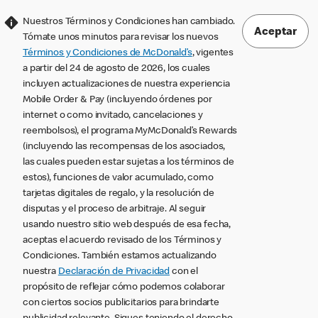
Nuestros Términos y Condiciones han cambiado.
Aceptar
Tómate unos minutos para revisar los nuevos
Términos y Condiciones de McDonald’s
, vigentes
a partir del 24 de agosto de 2026, los cuales
incluyen actualizaciones de nuestra experiencia
Mobile Order & Pay (incluyendo órdenes por
internet o como invitado, cancelaciones y
reembolsos), el programa MyMcDonald’s Rewards
(incluyendo las recompensas de los asociados,
las cuales pueden estar sujetas a los términos de
estos), funciones de valor acumulado, como
tarjetas digitales de regalo, y la resolución de
disputas y el proceso de arbitraje. Al seguir
usando nuestro sitio web después de esa fecha,
aceptas el acuerdo revisado de los Términos y
Condiciones. También estamos actualizando
nuestra
Declaración de Privacidad
con el
propósito de reflejar cómo podemos colaborar
con ciertos socios publicitarios para brindarte