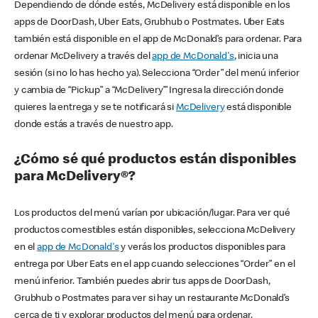
Dependiendo de dónde estés, McDelivery está disponible en los
apps de DoorDash, Uber Eats, Grubhub o Postmates. Uber Eats
también está disponible en el app de McDonald’s para ordenar. Para
ordenar McDelivery a través del
app de McDonald's
, inicia una
sesión (si no lo has hecho ya). Selecciona “Order” del menú inferior
y cambia de “Pickup” a “McDelivery’” Ingresa la dirección donde
quieres la entrega y se te notificará si
McDelivery
está disponible
donde estás a través de nuestro app.
¿Cómo sé qué productos están disponibles
para McDelivery®?
Los productos del menú varían por ubicación/lugar. Para ver qué
productos comestibles están disponibles, selecciona McDelivery
en el
app de McDonald's
y verás los productos disponibles para
entrega por Uber Eats en el app cuando selecciones “Order” en el
menú inferior. También puedes abrir tus apps de DoorDash,
Grubhub o Postmates para ver si hay un restaurante McDonald’s
cerca de ti y explorar productos del menú para ordenar.