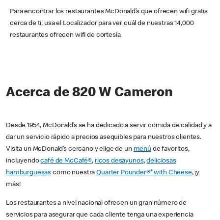
Para encontrar los restaurantes McDonald’s que ofrecen wifi gratis
cerca de ti, usa el Localizador para ver cuál de nuestras 14,000
restaurantes ofrecen wifi de cortesía.
Acerca de 820 W Cameron
Desde 1954, McDonald’s se ha dedicado a servir comida de calidad y a
dar un servicio rápido a precios asequibles para nuestros clientes.
Visita un McDonald’s cercano y elige de un
menú
de favoritos,
incluyendo
café de McCafé®
,
ricos desayunos
,
deliciosas
hamburguesas
como nuestra
Quarter Pounder®* with Cheese
, ¡y
más!
Los restaurantes a nivel nacional ofrecen un gran número de
servicios para asegurar que cada cliente tenga una experiencia