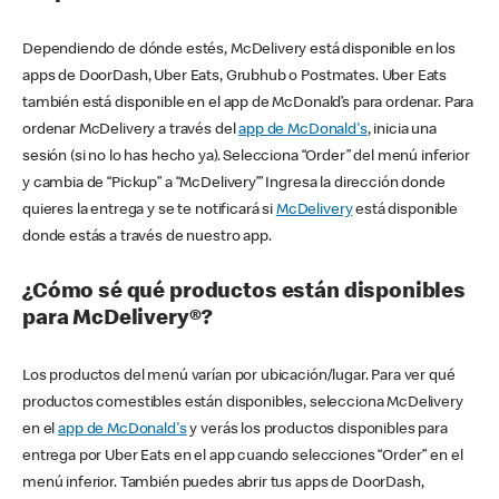
Dependiendo de dónde estés, McDelivery está disponible en los
apps de DoorDash, Uber Eats, Grubhub o Postmates. Uber Eats
también está disponible en el app de McDonald’s para ordenar. Para
ordenar McDelivery a través del
app de McDonald's
, inicia una
sesión (si no lo has hecho ya). Selecciona “Order” del menú inferior
y cambia de “Pickup” a “McDelivery’” Ingresa la dirección donde
quieres la entrega y se te notificará si
McDelivery
está disponible
donde estás a través de nuestro app.
¿Cómo sé qué productos están disponibles
para McDelivery®?
Los productos del menú varían por ubicación/lugar. Para ver qué
productos comestibles están disponibles, selecciona McDelivery
en el
app de McDonald's
y verás los productos disponibles para
entrega por Uber Eats en el app cuando selecciones “Order” en el
menú inferior. También puedes abrir tus apps de DoorDash,