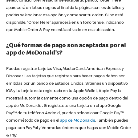
seleccionado. Si el restaurante está participando, “Order Here”
aparecerá en letras negras al final de la página con los detalles y
podrás seleccionar esa opción y comenzar tu orden. Si no está
disponible, “Order Here” aparecerá en un tono tenue, indicando
que Mobile Order & Pay no está activado en esa ubicación.
¿Qué formas de pago son aceptadas por el
app de McDonald’s?
Puedes registrar tarjetas Visa, MasterCard, American Express y
Discover. Las tarjetas que registres para hacer pagos deben ser
emitidas por un banco de Estados Unidos. Si tienes un dispositivo
iOS y tu tarjeta está registrada en tu Apple Wallet, Apple Pay la
mostrará automáticamente como una opción de pago dentro del
app de McDonald’s . Si registraste una tarjeta en el app Google
Pay™ de tu teléfono Android, puedes seleccionar Google Pay™
como método de pago en el
app de McDonald’s
. También puedes
pagar con PayPal y Venmo las órdenes que hagas con Mobile Order
& Pay.