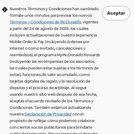
Nuestros Términos y Condiciones han cambiado.
Aceptar
Tómate unos minutos para revisar los nuevos
Términos y Condiciones de McDonald’s
, vigentes
a partir del 24 de agosto de 2026, los cuales
incluyen actualizaciones de nuestra experiencia
Mobile Order & Pay (incluyendo órdenes por
internet o como invitado, cancelaciones y
reembolsos), el programa MyMcDonald’s Rewards
(incluyendo las recompensas de los asociados,
las cuales pueden estar sujetas a los términos de
estos), funciones de valor acumulado, como
tarjetas digitales de regalo, y la resolución de
disputas y el proceso de arbitraje. Al seguir
usando nuestro sitio web después de esa fecha,
aceptas el acuerdo revisado de los Términos y
Condiciones. También estamos actualizando
nuestra
Declaración de Privacidad
con el
propósito de reflejar cómo podemos colaborar
con ciertos socios publicitarios para brindarte