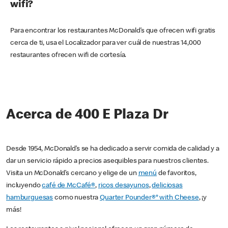
wifi?
Para encontrar los restaurantes McDonald’s que ofrecen wifi gratis
cerca de ti, usa el Localizador para ver cuál de nuestras 14,000
restaurantes ofrecen wifi de cortesía.
Acerca de 400 E Plaza Dr
Desde 1954, McDonald’s se ha dedicado a servir comida de calidad y a
dar un servicio rápido a precios asequibles para nuestros clientes.
Visita un McDonald’s cercano y elige de un
menú
de favoritos,
incluyendo
café de McCafé®
,
ricos desayunos
,
deliciosas
hamburguesas
como nuestra
Quarter Pounder®* with Cheese
, ¡y
más!