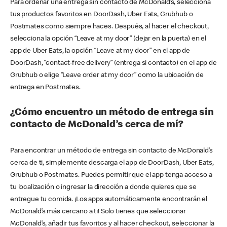
Para ordenar una entrega sin contacto de McDonald’s, selecciona
tus productos favoritos en DoorDash, Uber Eats, Grubhub o
Postmates como siempre haces. Después, al hacer el checkout,
selecciona la opción “Leave at my door” (dejar en la puerta) en el
app de Uber Eats, la opción “Leave at my door” en el app de
DoorDash, “contact-free delivery” (entrega si contacto) en el app de
Grubhub o elige “Leave order at my door” como la ubicación de
entrega en Postmates.
¿Cómo encuentro un método de entrega sin
contacto de McDonald’s cerca de mí?
Para encontrar un método de entrega sin contacto de McDonald’s
cerca de ti, simplemente descarga el app de DoorDash, Uber Eats,
Grubhub o Postmates. Puedes permitir que el app tenga acceso a
tu localización o ingresar la dirección a donde quieres que se
entregue tu comida. ¡Los apps automáticamente encontrarán el
McDonald’s más cercano a ti! Solo tienes que seleccionar
McDonald’s, añadir tus favoritos y al hacer checkout, seleccionar la