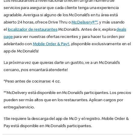
Los restaurantes a nivel nacional ofrecen un gran número de
servicios para asegurar que cada cliente tenga una experiencia
agradable. Averigua si alguno de los McDonald’s en tu área está
abierto 24 horas, ofrece Drive Thru o
McDelivery®**
, y más usando
el
localizador de restaurantes
McDonald’s. Antes de ir, explora
deals
page
para ver nuestras ofertas recientes y para hacer tu orden por
adelantado con
Mobile Order & Pay†
, ¡disponible exclusivamente en el
app de McDonald’s!
La próxima vez que quieras darte un gustito, ve a un McDonald’s
cercano, ¡nos encantará atenderte!
*Peso antes de cocinarse: 4 oz.
**McDelivery está disponible en McDonald’s participantes. Los precios
pueden ser más altos que en los restaurantes. Aplican cargos por
entrega/servicio.
†Se requiere la descarga del app de McD y el registro. Mobile Order &
Pay está disponible en McDonald’s participantes.