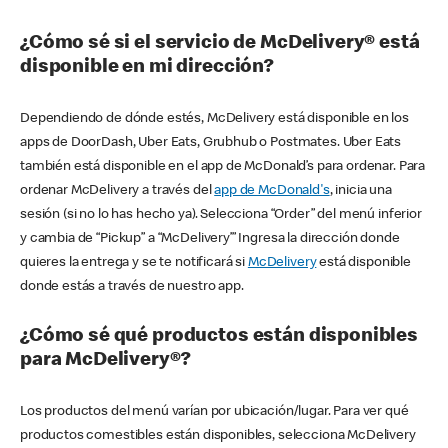
¿Cómo sé si el servicio de McDelivery® está
disponible en mi dirección?
Dependiendo de dónde estés, McDelivery está disponible en los
apps de DoorDash, Uber Eats, Grubhub o Postmates. Uber Eats
también está disponible en el app de McDonald’s para ordenar. Para
ordenar McDelivery a través del
app de McDonald's
, inicia una
sesión (si no lo has hecho ya). Selecciona “Order” del menú inferior
y cambia de “Pickup” a “McDelivery’” Ingresa la dirección donde
quieres la entrega y se te notificará si
McDelivery
está disponible
donde estás a través de nuestro app.
¿Cómo sé qué productos están disponibles
para McDelivery®?
Los productos del menú varían por ubicación/lugar. Para ver qué
productos comestibles están disponibles, selecciona McDelivery