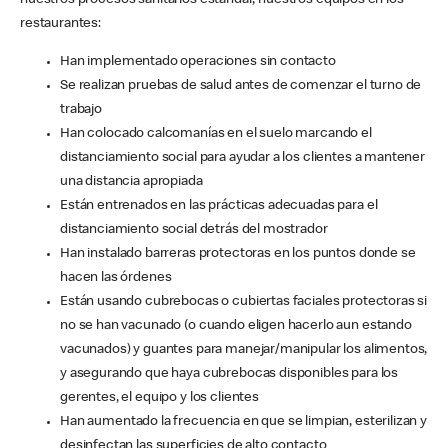
nuestros procesos sanitarios estándar, nuestros equipos en los
restaurantes:
Han implementado operaciones sin contacto
Se realizan pruebas de salud antes de comenzar el turno de
trabajo
Han colocado calcomanías en el suelo marcando el
distanciamiento social para ayudar a los clientes a mantener
una distancia apropiada
Están entrenados en las prácticas adecuadas para el
distanciamiento social detrás del mostrador
Han instalado barreras protectoras en los puntos donde se
hacen las órdenes
Están usando cubrebocas o cubiertas faciales protectoras si
no se han vacunado (o cuando eligen hacerlo aun estando
vacunados) y guantes para manejar/manipular los alimentos,
y asegurando que haya cubrebocas disponibles para los
gerentes, el equipo y los clientes
Han aumentado la frecuencia en que se limpian, esterilizan y
desinfectan las superficies de alto contacto