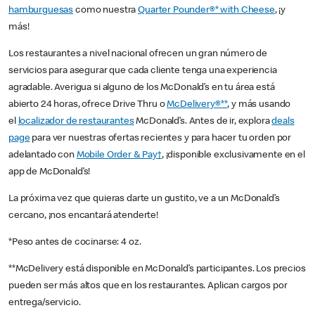
hamburguesas
como nuestra
Quarter Pounder®* with Cheese
, ¡y
más!
Los restaurantes a nivel nacional ofrecen un gran número de
servicios para asegurar que cada cliente tenga una experiencia
agradable. Averigua si alguno de los McDonald’s en tu área está
abierto 24 horas, ofrece Drive Thru o
McDelivery®**
, y más usando
el
localizador de restaurantes
McDonald’s. Antes de ir, explora
deals
page
para ver nuestras ofertas recientes y para hacer tu orden por
adelantado con
Mobile Order & Pay†
, ¡disponible exclusivamente en el
app de McDonald’s!
La próxima vez que quieras darte un gustito, ve a un McDonald’s
cercano, ¡nos encantará atenderte!
*Peso antes de cocinarse: 4 oz.
**McDelivery está disponible en McDonald’s participantes. Los precios
pueden ser más altos que en los restaurantes. Aplican cargos por
entrega/servicio.