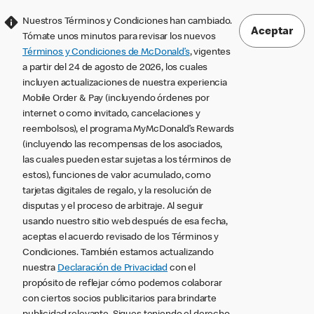
Nuestros Términos y Condiciones han cambiado.
Aceptar
Tómate unos minutos para revisar los nuevos
Términos y Condiciones de McDonald’s
, vigentes
a partir del 24 de agosto de 2026, los cuales
incluyen actualizaciones de nuestra experiencia
Mobile Order & Pay (incluyendo órdenes por
internet o como invitado, cancelaciones y
reembolsos), el programa MyMcDonald’s Rewards
(incluyendo las recompensas de los asociados,
las cuales pueden estar sujetas a los términos de
estos), funciones de valor acumulado, como
tarjetas digitales de regalo, y la resolución de
disputas y el proceso de arbitraje. Al seguir
usando nuestro sitio web después de esa fecha,
aceptas el acuerdo revisado de los Términos y
Condiciones. También estamos actualizando
nuestra
Declaración de Privacidad
con el
propósito de reflejar cómo podemos colaborar
con ciertos socios publicitarios para brindarte