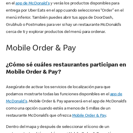
en el
app de McDonald's
y verás los productos disponibles para
entrega por Uber Eats en el app cuando selecciones “Order” en el
menú inferior. También puedes abrir tus apps de DoorDash,
Grubhub o Postmates para ver si hay un restaurante McDonald’s
cerca de ti y explorar productos del menú para ordenar.
Mobile Order & Pay
¿Cómo sé cuáles restaurantes participan en
Mobile Order & Pay?
Asegúrate de activar los servicios de localización para que
podamos mostrarte todas las funciones disponibles en el
app de
McDonald's
. Mobile Order & Pay aparecerá en el app de McDonald’s
como una opción cuando estés a menos de 5 millas de un
restaurante McDonald’s que ofrezca
Mobile Order & Pay
.
Dentro del mapa y después de seleccionar el ícono de un