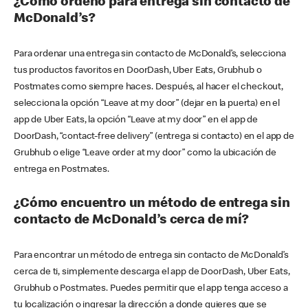
¿Cómo ordeno para entrega sin contacto de
McDonald’s?
Para ordenar una entrega sin contacto de McDonald’s, selecciona
tus productos favoritos en DoorDash, Uber Eats, Grubhub o
Postmates como siempre haces. Después, al hacer el checkout,
selecciona la opción “Leave at my door” (dejar en la puerta) en el
app de Uber Eats, la opción “Leave at my door” en el app de
DoorDash, “contact-free delivery” (entrega si contacto) en el app de
Grubhub o elige “Leave order at my door” como la ubicación de
entrega en Postmates.
¿Cómo encuentro un método de entrega sin
contacto de McDonald’s cerca de mí?
Para encontrar un método de entrega sin contacto de McDonald’s
cerca de ti, simplemente descarga el app de DoorDash, Uber Eats,
Grubhub o Postmates. Puedes permitir que el app tenga acceso a
tu localización o ingresar la dirección a donde quieres que se