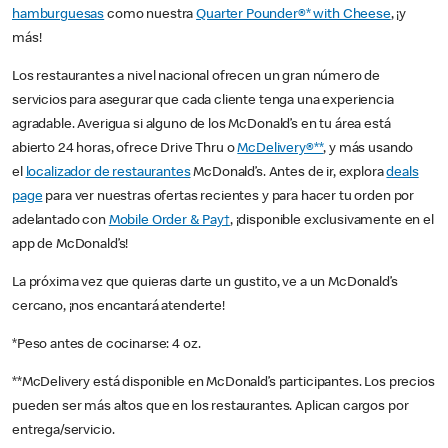
hamburguesas
como nuestra
Quarter Pounder®* with Cheese
, ¡y
más!
Los restaurantes a nivel nacional ofrecen un gran número de
servicios para asegurar que cada cliente tenga una experiencia
agradable. Averigua si alguno de los McDonald’s en tu área está
abierto 24 horas, ofrece Drive Thru o
McDelivery®**
, y más usando
el
localizador de restaurantes
McDonald’s. Antes de ir, explora
deals
page
para ver nuestras ofertas recientes y para hacer tu orden por
adelantado con
Mobile Order & Pay†
, ¡disponible exclusivamente en el
app de McDonald’s!
La próxima vez que quieras darte un gustito, ve a un McDonald’s
cercano, ¡nos encantará atenderte!
*Peso antes de cocinarse: 4 oz.
**McDelivery está disponible en McDonald’s participantes. Los precios
pueden ser más altos que en los restaurantes. Aplican cargos por
entrega/servicio.