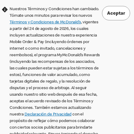
Nuestros Términos y Condiciones han cambiado.
Aceptar
Tómate unos minutos para revisar los nuevos
Términos y Condiciones de McDonald’s
, vigentes
a partir del 24 de agosto de 2026, los cuales
incluyen actualizaciones de nuestra experiencia
Mobile Order & Pay (incluyendo órdenes por
internet o como invitado, cancelaciones y
reembolsos), el programa MyMcDonald’s Rewards
(incluyendo las recompensas de los asociados,
las cuales pueden estar sujetas a los términos de
estos), funciones de valor acumulado, como
tarjetas digitales de regalo, y la resolución de
disputas y el proceso de arbitraje. Al seguir
usando nuestro sitio web después de esa fecha,
aceptas el acuerdo revisado de los Términos y
Condiciones. También estamos actualizando
nuestra
Declaración de Privacidad
con el
propósito de reflejar cómo podemos colaborar
con ciertos socios publicitarios para brindarte