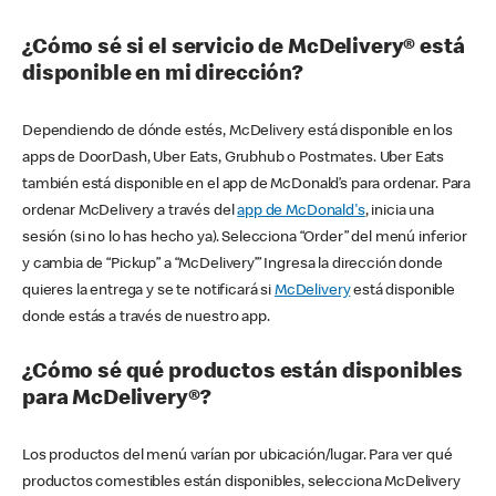
¿Cómo sé si el servicio de McDelivery® está
disponible en mi dirección?
Dependiendo de dónde estés, McDelivery está disponible en los
apps de DoorDash, Uber Eats, Grubhub o Postmates. Uber Eats
también está disponible en el app de McDonald’s para ordenar. Para
ordenar McDelivery a través del
app de McDonald's
, inicia una
sesión (si no lo has hecho ya). Selecciona “Order” del menú inferior
y cambia de “Pickup” a “McDelivery’” Ingresa la dirección donde
quieres la entrega y se te notificará si
McDelivery
está disponible
donde estás a través de nuestro app.
¿Cómo sé qué productos están disponibles
para McDelivery®?
Los productos del menú varían por ubicación/lugar. Para ver qué
productos comestibles están disponibles, selecciona McDelivery