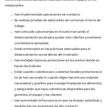
nuestros procesos sanitarios estándar, nuestros equipos en los
restaurantes:
Han implementado operaciones sin contacto
Se realizan pruebas de salud antes de comenzar el turno de
trabajo
Han colocado calcomanías en el suelo marcando el
distanciamiento social para ayudar a los clientes a mantener
una distancia apropiada
Están entrenados en las prácticas adecuadas para el
distanciamiento social detrás del mostrador
Han instalado barreras protectoras en los puntos donde se
hacen las órdenes
Están usando cubrebocas o cubiertas faciales protectoras si
no se han vacunado (o cuando eligen hacerlo aun estando
vacunados) y guantes para manejar/manipular los alimentos,
y asegurando que haya cubrebocas disponibles para los
gerentes, el equipo y los clientes
Han aumentado la frecuencia en que se limpian, esterilizan y
desinfectan las superficies de alto contacto