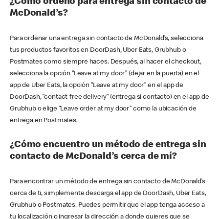
¿Cómo ordeno para entrega sin contacto de
McDonald’s?
Para ordenar una entrega sin contacto de McDonald’s, selecciona
tus productos favoritos en DoorDash, Uber Eats, Grubhub o
Postmates como siempre haces. Después, al hacer el checkout,
selecciona la opción “Leave at my door” (dejar en la puerta) en el
app de Uber Eats, la opción “Leave at my door” en el app de
DoorDash, “contact-free delivery” (entrega si contacto) en el app de
Grubhub o elige “Leave order at my door” como la ubicación de
entrega en Postmates.
¿Cómo encuentro un método de entrega sin
contacto de McDonald’s cerca de mí?
Para encontrar un método de entrega sin contacto de McDonald’s
cerca de ti, simplemente descarga el app de DoorDash, Uber Eats,
Grubhub o Postmates. Puedes permitir que el app tenga acceso a
tu localización o ingresar la dirección a donde quieres que se