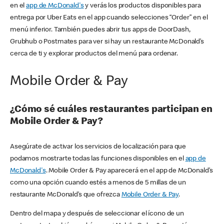
en el
app de McDonald's
y verás los productos disponibles para
entrega por Uber Eats en el app cuando selecciones “Order” en el
menú inferior. También puedes abrir tus apps de DoorDash,
Grubhub o Postmates para ver si hay un restaurante McDonald’s
cerca de ti y explorar productos del menú para ordenar.
Mobile Order & Pay
¿Cómo sé cuáles restaurantes participan en
Mobile Order & Pay?
Asegúrate de activar los servicios de localización para que
podamos mostrarte todas las funciones disponibles en el
app de
McDonald's
. Mobile Order & Pay aparecerá en el app de McDonald’s
como una opción cuando estés a menos de 5 millas de un
restaurante McDonald’s que ofrezca
Mobile Order & Pay
.
Dentro del mapa y después de seleccionar el ícono de un