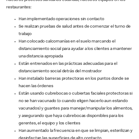
nuestros procesos sanitarios estándar, nuestros equipos en los
restaurantes:
Han implementado operaciones sin contacto
Se realizan pruebas de salud antes de comenzar el turno de
trabajo
Han colocado calcomanías en el suelo marcando el
distanciamiento social para ayudar a los clientes a mantener
una distancia apropiada
Están entrenados en las prácticas adecuadas para el
distanciamiento social detrás del mostrador
Han instalado barreras protectoras en los puntos donde se
hacen las órdenes
Están usando cubrebocas o cubiertas faciales protectoras si
no se han vacunado (o cuando eligen hacerlo aun estando
vacunados) y guantes para manejar/manipular los alimentos,
y asegurando que haya cubrebocas disponibles para los
gerentes, el equipo y los clientes
Han aumentado la frecuencia en que se limpian, esterilizan y
desinfectan las superficies de alto contacto