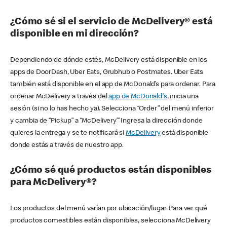
¿Cómo sé si el servicio de McDelivery® está
disponible en mi dirección?
Dependiendo de dónde estés, McDelivery está disponible en los
apps de DoorDash, Uber Eats, Grubhub o Postmates. Uber Eats
también está disponible en el app de McDonald’s para ordenar. Para
ordenar McDelivery a través del
app de McDonald's
, inicia una
sesión (si no lo has hecho ya). Selecciona “Order” del menú inferior
y cambia de “Pickup” a “McDelivery’” Ingresa la dirección donde
quieres la entrega y se te notificará si
McDelivery
está disponible
donde estás a través de nuestro app.
¿Cómo sé qué productos están disponibles
para McDelivery®?
Los productos del menú varían por ubicación/lugar. Para ver qué
productos comestibles están disponibles, selecciona McDelivery