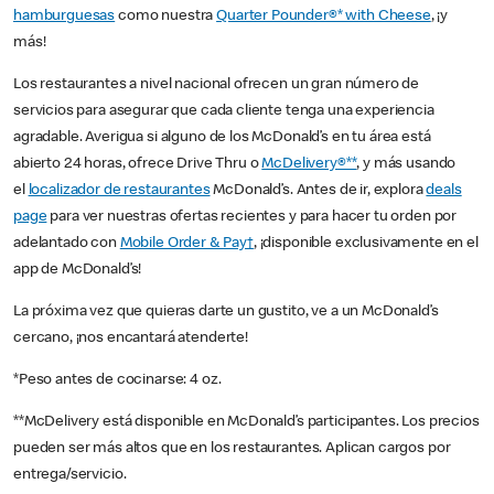
hamburguesas
como nuestra
Quarter Pounder®* with Cheese
, ¡y
más!
Los restaurantes a nivel nacional ofrecen un gran número de
servicios para asegurar que cada cliente tenga una experiencia
agradable. Averigua si alguno de los McDonald’s en tu área está
abierto 24 horas, ofrece Drive Thru o
McDelivery®**
, y más usando
el
localizador de restaurantes
McDonald’s. Antes de ir, explora
deals
page
para ver nuestras ofertas recientes y para hacer tu orden por
adelantado con
Mobile Order & Pay†
, ¡disponible exclusivamente en el
app de McDonald’s!
La próxima vez que quieras darte un gustito, ve a un McDonald’s
cercano, ¡nos encantará atenderte!
*Peso antes de cocinarse: 4 oz.
**McDelivery está disponible en McDonald’s participantes. Los precios
pueden ser más altos que en los restaurantes. Aplican cargos por
entrega/servicio.