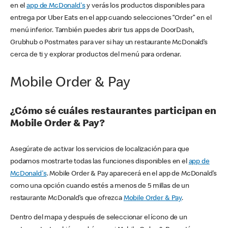
en el
app de McDonald's
y verás los productos disponibles para
entrega por Uber Eats en el app cuando selecciones “Order” en el
menú inferior. También puedes abrir tus apps de DoorDash,
Grubhub o Postmates para ver si hay un restaurante McDonald’s
cerca de ti y explorar productos del menú para ordenar.
Mobile Order & Pay
¿Cómo sé cuáles restaurantes participan en
Mobile Order & Pay?
Asegúrate de activar los servicios de localización para que
podamos mostrarte todas las funciones disponibles en el
app de
McDonald's
. Mobile Order & Pay aparecerá en el app de McDonald’s
como una opción cuando estés a menos de 5 millas de un
restaurante McDonald’s que ofrezca
Mobile Order & Pay
.
Dentro del mapa y después de seleccionar el ícono de un