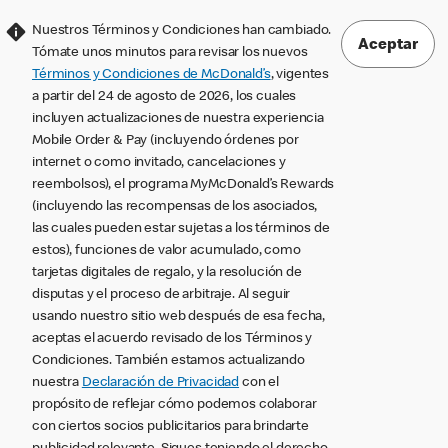
Nuestros Términos y Condiciones han cambiado.
Aceptar
Tómate unos minutos para revisar los nuevos
Términos y Condiciones de McDonald’s
, vigentes
a partir del 24 de agosto de 2026, los cuales
incluyen actualizaciones de nuestra experiencia
Mobile Order & Pay (incluyendo órdenes por
internet o como invitado, cancelaciones y
reembolsos), el programa MyMcDonald’s Rewards
(incluyendo las recompensas de los asociados,
las cuales pueden estar sujetas a los términos de
estos), funciones de valor acumulado, como
tarjetas digitales de regalo, y la resolución de
disputas y el proceso de arbitraje. Al seguir
usando nuestro sitio web después de esa fecha,
aceptas el acuerdo revisado de los Términos y
Condiciones. También estamos actualizando
nuestra
Declaración de Privacidad
con el
propósito de reflejar cómo podemos colaborar
con ciertos socios publicitarios para brindarte