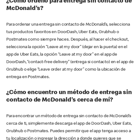
¿Cómo ordeno para entrega sin contacto de
McDonald’s?
Para ordenar una entrega sin contacto de McDonald’s, selecciona
tus productos favoritos en DoorDash, Uber Eats, Grubhub o
Postmates como siempre haces. Después, al hacer el checkout,
selecciona la opción “Leave at my door” (dejar en la puerta) en el
app de Uber Eats, la opción “Leave at my door” en el app de
DoorDash, “contact-free delivery” (entrega si contacto) en el app de
Grubhub o elige “Leave order at my door” como la ubicación de
entrega en Postmates.
¿Cómo encuentro un método de entrega sin
contacto de McDonald’s cerca de mí?
Para encontrar un método de entrega sin contacto de McDonald’s
cerca de ti, simplemente descarga el app de DoorDash, Uber Eats,
Grubhub o Postmates. Puedes permitir que el app tenga acceso a
tu localización o ingresar la dirección a donde quieres que se