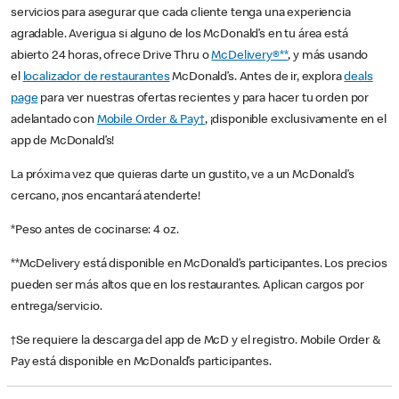
servicios para asegurar que cada cliente tenga una experiencia
agradable. Averigua si alguno de los McDonald’s en tu área está
abierto 24 horas, ofrece Drive Thru o
McDelivery®**
, y más usando
el
localizador de restaurantes
McDonald’s. Antes de ir, explora
deals
page
para ver nuestras ofertas recientes y para hacer tu orden por
adelantado con
Mobile Order & Pay†
, ¡disponible exclusivamente en el
app de McDonald’s!
La próxima vez que quieras darte un gustito, ve a un McDonald’s
cercano, ¡nos encantará atenderte!
*Peso antes de cocinarse: 4 oz.
**McDelivery está disponible en McDonald’s participantes. Los precios
pueden ser más altos que en los restaurantes. Aplican cargos por
entrega/servicio.
†Se requiere la descarga del app de McD y el registro. Mobile Order &
Pay está disponible en McDonald’s participantes.