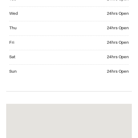
Wednesday 24hrs Open
Wed
24hrs Open
Thursday 24hrs Open
Thu
24hrs Open
Friday 24hrs Open
Fri
24hrs Open
Saturday 24hrs Open
Sat
24hrs Open
Sunday 24hrs Open
Sun
24hrs Open