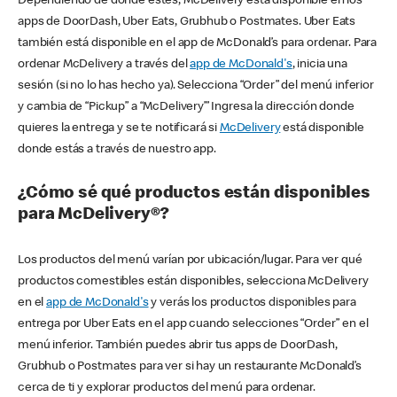
Dependiendo de dónde estés, McDelivery está disponible en los
apps de DoorDash, Uber Eats, Grubhub o Postmates. Uber Eats
también está disponible en el app de McDonald’s para ordenar. Para
ordenar McDelivery a través del
app de McDonald's
, inicia una
sesión (si no lo has hecho ya). Selecciona “Order” del menú inferior
y cambia de “Pickup” a “McDelivery’” Ingresa la dirección donde
quieres la entrega y se te notificará si
McDelivery
está disponible
donde estás a través de nuestro app.
¿Cómo sé qué productos están disponibles
para McDelivery®?
Los productos del menú varían por ubicación/lugar. Para ver qué
productos comestibles están disponibles, selecciona McDelivery
en el
app de McDonald's
y verás los productos disponibles para
entrega por Uber Eats en el app cuando selecciones “Order” en el
menú inferior. También puedes abrir tus apps de DoorDash,
Grubhub o Postmates para ver si hay un restaurante McDonald’s
cerca de ti y explorar productos del menú para ordenar.