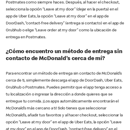
Postmates como siempre haces. Después, al hacer el checkout,
selecciona la opción “Leave at my door” (dejar en la puerta) en el
app de Uber Eats, la opción “Leave at my door” en el app de
DoorDash, “contact-free delivery” (entrega si contacto) en el app de
Grubhub o elige “Leave order at my door” como la ubicación de
entrega en Postmates.
¿Cómo encuentro un método de entrega sin
contacto de McDonald’s cerca de mí?
Para encontrar un método de entrega sin contacto de McDonald’s
cerca de ti, simplemente descarga el app de DoorDash, Uber Eats,
Grubhub o Postmates. Puedes permitir que el app tenga acceso a
tu localización o ingresar la dirección a donde quieres que se
entregue tu comida. ¡Los apps automáticamente encontrarán el
McDonald’s más cercano a ti! Solo tienes que seleccionar
McDonald’s, añadir tus favoritos y al hacer checkout, seleccionar la
opción “Leave at my door” en el app de Uber Eats, la opción “Leave
at my door” en el app de DoorDash, “contact-free delivery” en el