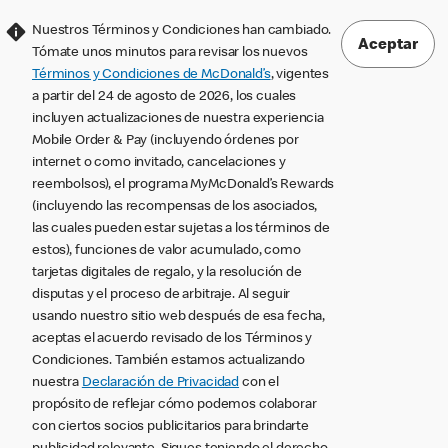
Nuestros Términos y Condiciones han cambiado.
Aceptar
Tómate unos minutos para revisar los nuevos
Términos y Condiciones de McDonald’s
, vigentes
a partir del 24 de agosto de 2026, los cuales
incluyen actualizaciones de nuestra experiencia
Mobile Order & Pay (incluyendo órdenes por
internet o como invitado, cancelaciones y
reembolsos), el programa MyMcDonald’s Rewards
(incluyendo las recompensas de los asociados,
las cuales pueden estar sujetas a los términos de
estos), funciones de valor acumulado, como
tarjetas digitales de regalo, y la resolución de
disputas y el proceso de arbitraje. Al seguir
usando nuestro sitio web después de esa fecha,
aceptas el acuerdo revisado de los Términos y
Condiciones. También estamos actualizando
nuestra
Declaración de Privacidad
con el
propósito de reflejar cómo podemos colaborar
con ciertos socios publicitarios para brindarte