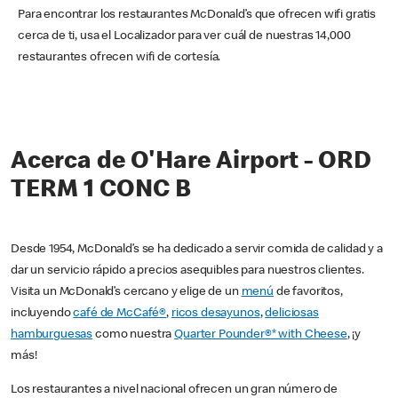
Para encontrar los restaurantes McDonald’s que ofrecen wifi gratis
cerca de ti, usa el Localizador para ver cuál de nuestras 14,000
restaurantes ofrecen wifi de cortesía.
Acerca de O'Hare Airport - ORD
TERM 1 CONC B
Desde 1954, McDonald’s se ha dedicado a servir comida de calidad y a
dar un servicio rápido a precios asequibles para nuestros clientes.
Visita un McDonald’s cercano y elige de un
menú
de favoritos,
incluyendo
café de McCafé®
,
ricos desayunos
,
deliciosas
hamburguesas
como nuestra
Quarter Pounder®* with Cheese
, ¡y
más!
Los restaurantes a nivel nacional ofrecen un gran número de