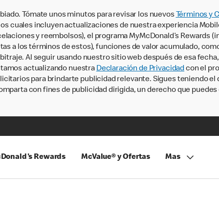
iado. Tómate unos minutos para revisar los nuevos
Términos y 
, los cuales incluyen actualizaciones de nuestra experiencia Mobi
ncelaciones y reembolsos), el programa MyMcDonald’s Rewards (
tas a los términos de estos), funciones de valor acumulado, como 
rbitraje. Al seguir usando nuestro sitio web después de esa fecha
stamos actualizando nuestra
Declaración de Privacidad
con el pro
citarios para brindarte publicidad relevante. Sigues teniendo el
omparta con fines de publicidad dirigida, un derecho que puedes 
Donald's Rewards
McValue® y Ofertas
Mas