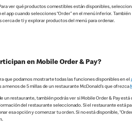
 Para ver qué productos comestibles están disponibles, seleccio
n el app cuando selecciones “Order” en el menú inferior. Tambié
 cerca de ti y explorar productos del menú para ordenar.
rticipan en Mobile Order & Pay?
para que podamos mostrarte todas las funciones disponibles en el
 a menos de 5 millas de un restaurante McDonald’s que ofrezca
 un restaurante, también podrás ver si Mobile Order & Pay está d
información del restaurante seleccionado. Si el restaurante está p
ccionar esa opción y comenzar tu orden. Si no está disponible, “Or
n.