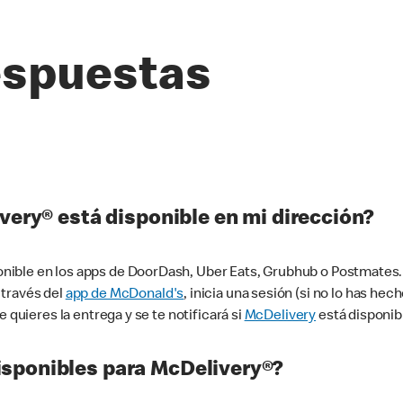
espuestas
very® está disponible en mi dirección?
ible en los apps de DoorDash, Uber Eats, Grubhub o Postmates. 
 través del
app de McDonald's
, inicia una sesión (si no lo has he
 quieres la entrega y se te notificará si
McDelivery
está disponib
sponibles para McDelivery®?