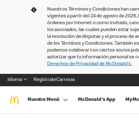
Nuestros Términos y Condiciones han camb
vigentes a partir del 24 de agosto de 2026
órdenes por internet o como invitado, ca
los asociados, las cuales pueden estar suje
la resolución de disputas y el proceso de a
de los Términos y Condiciones. También e
podemos colaborar con ciertos socios publi
autorizar que tu información personal se c
Derechos de Privacidad de McDonald’s.
Idioma
Regístrate
Carreras
Nuestro Menú
McDonald's App
MyMc