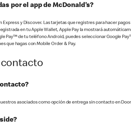
as por el app de McDonald’s?
n Express y Discover. Las tarjetas que registres para hacer pago
tá registrada en tu Apple Wallet, Apple Pay la mostrará automáti
Google Pay™ de tu teléfono Android, puedes seleccionar Google P
es que hagas con Mobile Order & Pay.
 contacto
contacto?
e nuestros asociados como opción de entrega sin contacto en Doo
side?