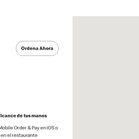
Ordena Ahora
 alcance de tus manos
obile Order & Pay en iOS o
 en el restaurante