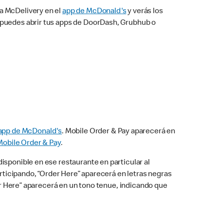
na McDelivery en el
app de McDonald's
y verás los
n puedes abrir tus apps de DoorDash, Grubhub o
app de McDonald's
. Mobile Order & Pay aparecerá en
Mobile Order & Pay
.
isponible en ese restaurante en particular al
articipando, “Order Here” aparecerá en letras negras
der Here” aparecerá en un tono tenue, indicando que