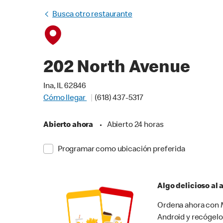
Busca otro restaurante
202 North Avenue
Ina, IL 62846
Cómo llegar
(618) 437-5317
Abierto ahora
•
Abierto 24 horas
Programar como ubicación preferida
Algo delicioso al
Ordena ahora con M
Android y recógelo