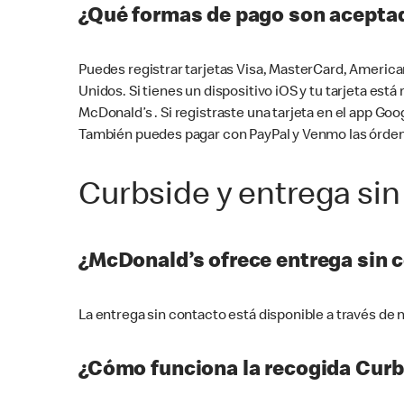
¿Qué formas de pago son aceptad
Puedes registrar tarjetas Visa, MasterCard, America
Unidos. Si tienes un dispositivo iOS y tu tarjeta es
McDonald’s . Si registraste una tarjeta en el app 
También puedes pagar con PayPal y Venmo las órden
Curbside y entrega sin
¿McDonald’s ofrece entrega sin 
La entrega sin contacto está disponible a través d
¿Cómo funciona la recogida Curb