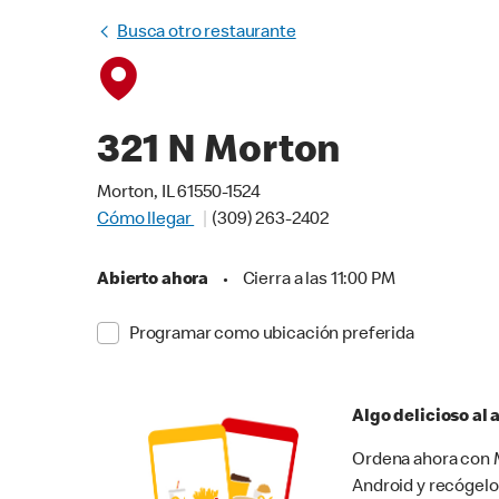
Busca otro restaurante
321 N Morton
Morton, IL 61550-1524
Cómo llegar
(309) 263-2402
Abierto ahora
•
Cierra a las 11:00 PM
Programar como ubicación preferida
Algo delicioso al
Ordena ahora con M
Android y recógelo