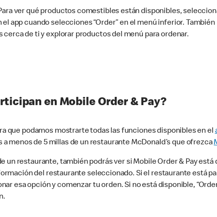
 Para ver qué productos comestibles están disponibles, seleccio
n el app cuando selecciones “Order” en el menú inferior. Tambié
 cerca de ti y explorar productos del menú para ordenar.
rticipan en Mobile Order & Pay?
para que podamos mostrarte todas las funciones disponibles en el
 a menos de 5 millas de un restaurante McDonald’s que ofrezca
 un restaurante, también podrás ver si Mobile Order & Pay está d
información del restaurante seleccionado. Si el restaurante está p
ccionar esa opción y comenzar tu orden. Si no está disponible, “Or
n.