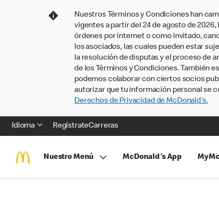
Nuestros Términos y Condiciones han camb
vigentes a partir del 24 de agosto de 2026
órdenes por internet o como invitado, ca
los asociados, las cuales pueden estar suje
la resolución de disputas y el proceso de a
de los Términos y Condiciones. También e
podemos colaborar con ciertos socios publi
autorizar que tu información personal se c
Derechos de Privacidad de McDonald’s.
Idioma
Regístrate
Carreras
Nuestro Menú
McDonald's App
MyMc