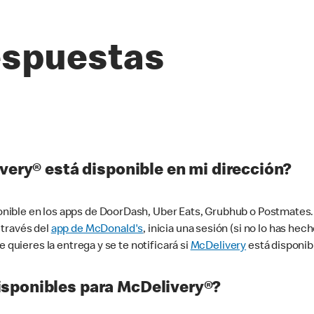
espuestas
very® está disponible en mi dirección?
ible en los apps de DoorDash, Uber Eats, Grubhub o Postmates. 
 través del
app de McDonald's
, inicia una sesión (si no lo has he
 quieres la entrega y se te notificará si
McDelivery
está disponib
sponibles para McDelivery®?