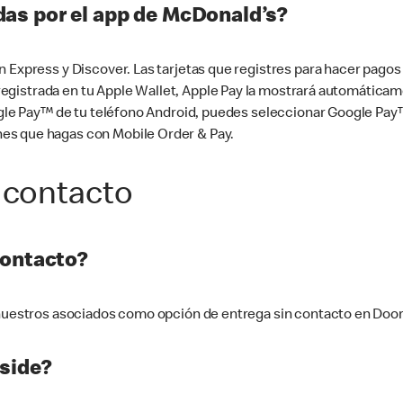
as por el app de McDonald’s?
n Express y Discover. Las tarjetas que registres para hacer pago
tá registrada en tu Apple Wallet, Apple Pay la mostrará automáti
Google Pay™ de tu teléfono Android, puedes seleccionar Google P
es que hagas con Mobile Order & Pay.
 contacto
contacto?
e nuestros asociados como opción de entrega sin contacto en Doo
side?