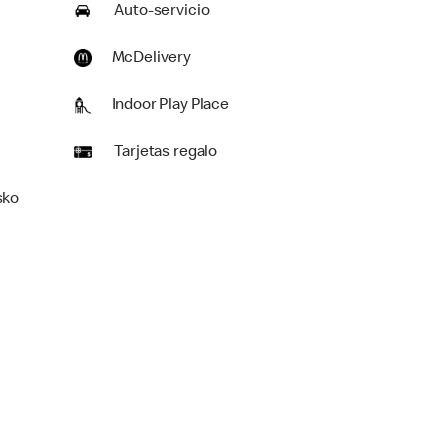
Auto-servicio
McDelivery
Indoor Play Place
Tarjetas regalo
sko