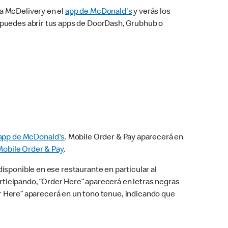
na McDelivery en el
app de McDonald's
y verás los
n puedes abrir tus apps de DoorDash, Grubhub o
app de McDonald's
. Mobile Order & Pay aparecerá en
Mobile Order & Pay
.
isponible en ese restaurante en particular al
articipando, “Order Here” aparecerá en letras negras
der Here” aparecerá en un tono tenue, indicando que