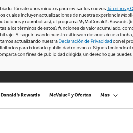
iado. Tómate unos minutos para revisar los nuevos
Términos y 
, los cuales incluyen actualizaciones de nuestra experiencia Mobi
ncelaciones y reembolsos), el programa MyMcDonald’s Rewards (
tas a los términos de estos), funciones de valor acumulado, como 
rbitraje. Al seguir usando nuestro sitio web después de esa fecha
stamos actualizando nuestra
Declaración de Privacidad
con el pro
citarios para brindarte publicidad relevante. Sigues teniendo el
omparta con fines de publicidad dirigida, un derecho que puedes 
Donald's Rewards
McValue® y Ofertas
Mas