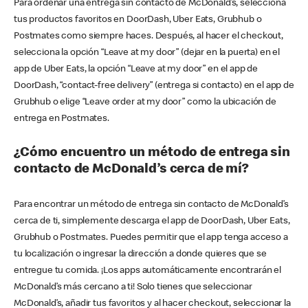
Para ordenar una entrega sin contacto de McDonald’s, selecciona
tus productos favoritos en DoorDash, Uber Eats, Grubhub o
Postmates como siempre haces. Después, al hacer el checkout,
selecciona la opción “Leave at my door” (dejar en la puerta) en el
app de Uber Eats, la opción “Leave at my door” en el app de
DoorDash, “contact-free delivery” (entrega si contacto) en el app de
Grubhub o elige “Leave order at my door” como la ubicación de
entrega en Postmates.
¿Cómo encuentro un método de entrega sin
contacto de McDonald’s cerca de mí?
Para encontrar un método de entrega sin contacto de McDonald’s
cerca de ti, simplemente descarga el app de DoorDash, Uber Eats,
Grubhub o Postmates. Puedes permitir que el app tenga acceso a
tu localización o ingresar la dirección a donde quieres que se
entregue tu comida. ¡Los apps automáticamente encontrarán el
McDonald’s más cercano a ti! Solo tienes que seleccionar
McDonald’s, añadir tus favoritos y al hacer checkout, seleccionar la