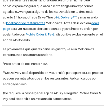
Los restaurantes a nivel nacional ofrecen un gran número de
servicios para asegurar que cada cliente tenga una experiencia
agradable. Averigua si alguno de los McDonald’s en tu área está
abierto 24 horas, ofrece Drive Thru o
McDelivery®**
, y más usando
el
localizador de restaurantes
McDonald’s. Antes de ir, explora
deals
page
para ver nuestras ofertas recientes y para hacer tu orden por
adelantado con
Mobile Order & Pay†
, ¡disponible exclusivamente en el
app de McDonald’s!
La próxima vez que quieras darte un gustito, ve a un McDonald’s
cercano, ¡nos encantará atenderte!
*Peso antes de cocinarse: 4 oz.
**McDelivery está disponible en McDonald’s participantes. Los precios
pueden ser más altos que en los restaurantes. Aplican cargos por
entrega/servicio.
†Se requiere la descarga del app de McD y el registro. Mobile Order &
Pay está disponible en McDonald’s participantes.