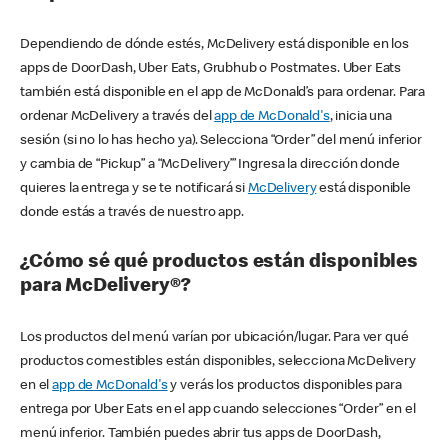
Dependiendo de dónde estés, McDelivery está disponible en los
apps de DoorDash, Uber Eats, Grubhub o Postmates. Uber Eats
también está disponible en el app de McDonald’s para ordenar. Para
ordenar McDelivery a través del
app de McDonald's
, inicia una
sesión (si no lo has hecho ya). Selecciona “Order” del menú inferior
y cambia de “Pickup” a “McDelivery’” Ingresa la dirección donde
quieres la entrega y se te notificará si
McDelivery
está disponible
donde estás a través de nuestro app.
¿Cómo sé qué productos están disponibles
para McDelivery®?
Los productos del menú varían por ubicación/lugar. Para ver qué
productos comestibles están disponibles, selecciona McDelivery
en el
app de McDonald's
y verás los productos disponibles para
entrega por Uber Eats en el app cuando selecciones “Order” en el
menú inferior. También puedes abrir tus apps de DoorDash,