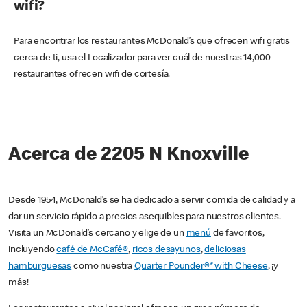
wifi?
Para encontrar los restaurantes McDonald’s que ofrecen wifi gratis
cerca de ti, usa el Localizador para ver cuál de nuestras 14,000
restaurantes ofrecen wifi de cortesía.
Acerca de 2205 N Knoxville
Desde 1954, McDonald’s se ha dedicado a servir comida de calidad y a
dar un servicio rápido a precios asequibles para nuestros clientes.
Visita un McDonald’s cercano y elige de un
menú
de favoritos,
incluyendo
café de McCafé®
,
ricos desayunos
,
deliciosas
hamburguesas
como nuestra
Quarter Pounder®* with Cheese
, ¡y
más!