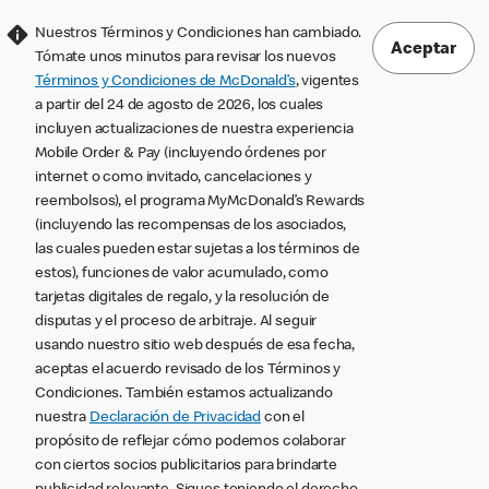
Nuestros Términos y Condiciones han cambiado.
Aceptar
Tómate unos minutos para revisar los nuevos
Términos y Condiciones de McDonald’s
, vigentes
a partir del 24 de agosto de 2026, los cuales
incluyen actualizaciones de nuestra experiencia
Mobile Order & Pay (incluyendo órdenes por
internet o como invitado, cancelaciones y
reembolsos), el programa MyMcDonald’s Rewards
(incluyendo las recompensas de los asociados,
las cuales pueden estar sujetas a los términos de
estos), funciones de valor acumulado, como
tarjetas digitales de regalo, y la resolución de
disputas y el proceso de arbitraje. Al seguir
usando nuestro sitio web después de esa fecha,
aceptas el acuerdo revisado de los Términos y
Condiciones. También estamos actualizando
nuestra
Declaración de Privacidad
con el
propósito de reflejar cómo podemos colaborar
con ciertos socios publicitarios para brindarte