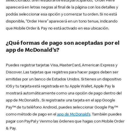
seleccionado. Si el restaurante está participando, “Order Here”
aparecerá en letras negras al final de la página con los detalles y
podrás seleccionar esa opción y comenzar tu orden. Si no está
disponible, “Order Here” aparecerá en un tono tenue, indicando
que Mobile Order & Pay no está activado en esa ubicación.
¿Qué formas de pago son aceptadas por el
app de McDonald’s?
Puedes registrar tarjetas Visa, MasterCard, American Express y
Discover. Las tarjetas que registres para hacer pagos deben ser
emitidas por un banco de Estados Unidos. Si tienes un dispositivo
iOS y tu tarjeta está registrada en tu Apple Wallet, Apple Pay la
mostrará automáticamente como una opción de pago dentro del
app de McDonald’s . Si registraste una tarjeta en el app Google
Pay™ de tu teléfono Android, puedes seleccionar Google Pay™
como método de pago en el
app de McDonald’s
. También puedes
pagar con PayPal y Venmo las órdenes que hagas con Mobile Order
& Pay.