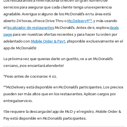
Los restaurantes a nivel nacional ofrecen un gran número de
servicios para asegurar que cada cliente tenga una experiencia
agradable. Averigua si alguno de los McDonald’s en tu área está
abierto 24 horas, ofrece Drive Thru o
McDelivery®**
, y más usando
el
localizador de restaurantes
McDonald’s. Antes de ir, explora
deals
page
para ver nuestras ofertas recientes y para hacer tu orden por
adelantado con
Mobile Order & Pay†
, ¡disponible exclusivamente en el
app de McDonald’s!
La próxima vez que quieras darte un gustito, ve a un McDonald’s
cercano, ¡nos encantará atenderte!
*Peso antes de cocinarse: 4 oz.
**McDelivery está disponible en McDonald’s participantes. Los precios
pueden ser más altos que en los restaurantes. Aplican cargos por
entrega/servicio.
†Se requiere la descarga del app de McD y el registro. Mobile Order &
Pay está disponible en McDonald’s participantes.