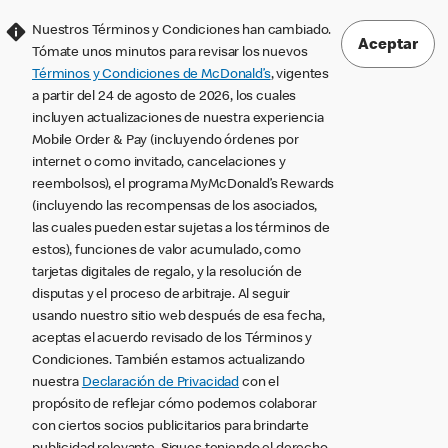
Nuestros Términos y Condiciones han cambiado.
Aceptar
Tómate unos minutos para revisar los nuevos
Términos y Condiciones de McDonald’s
, vigentes
a partir del 24 de agosto de 2026, los cuales
incluyen actualizaciones de nuestra experiencia
Mobile Order & Pay (incluyendo órdenes por
internet o como invitado, cancelaciones y
reembolsos), el programa MyMcDonald’s Rewards
(incluyendo las recompensas de los asociados,
las cuales pueden estar sujetas a los términos de
estos), funciones de valor acumulado, como
tarjetas digitales de regalo, y la resolución de
disputas y el proceso de arbitraje. Al seguir
usando nuestro sitio web después de esa fecha,
aceptas el acuerdo revisado de los Términos y
Condiciones. También estamos actualizando
nuestra
Declaración de Privacidad
con el
propósito de reflejar cómo podemos colaborar
con ciertos socios publicitarios para brindarte