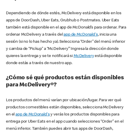
Dependiendo de dónde estés, McDelivery está disponible en los
apps de DoorDash, Uber Eats, Grubhub o Postmates. Uber Eats
también está disponible en el app de McDonald’s para ordenar. Para
ordenar McDelivery a través del
app de McDonald's
, inicia una
sesión (si no lo has hecho ya). Selecciona “Order” del menú inferior
y cambia de “Pickup” a “McDelivery’” Ingresa la dirección donde
quieres la entrega y se te notificará si
McDelivery
está disponible
donde estás a través de nuestro app.
¿Cómo sé qué productos están disponibles
para McDelivery®?
Los productos del menú varían por ubicación/lugar. Para ver qué
productos comestibles están disponibles, selecciona McDelivery
en el
app de McDonald's
y verás los productos disponibles para
entrega por Uber Eats en el app cuando selecciones “Order” en el
menú inferior. También puedes abrir tus apps de DoorDash,