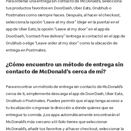
Para ordenar una entrega sin contacto de McDonald’s, selecciona
tus productos favoritos en DoorDash, Uber Eats, Grubhub o
Postmates como siempre haces. Después, al hacer el checkout,
selecciona la opción “Leave at my door” (dejar en la puerta) en el
app de Uber Eats, la opción “Leave at my door” en el app de
DoorDash, “contact-free delivery” (entrega si contacto) en el app de
Grubhub o elige “Leave order at my door” como la ubicación de
entrega en Postmates.
¿Cómo encuentro un método de entrega sin
contacto de McDonald’s cerca de mí?
Para encontrar un método de entrega sin contacto de McDonald’s
cerca de ti, simplemente descarga el app de DoorDash, Uber Eats,
Grubhub o Postmates. Puedes permitir que el app tenga acceso a
tu localización o ingresar la dirección a donde quieres que se
entregue tu comida. ¡Los apps automáticamente encontrarán el
McDonald’s más cercano a ti! Solo tienes que seleccionar
McDonald’s, añadir tus favoritos y al hacer checkout, seleccionar la