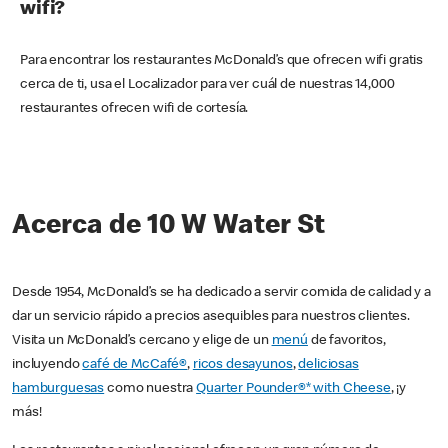
wifi?
Para encontrar los restaurantes McDonald’s que ofrecen wifi gratis
cerca de ti, usa el Localizador para ver cuál de nuestras 14,000
restaurantes ofrecen wifi de cortesía.
Acerca de 10 W Water St
Desde 1954, McDonald’s se ha dedicado a servir comida de calidad y a
dar un servicio rápido a precios asequibles para nuestros clientes.
Visita un McDonald’s cercano y elige de un
menú
de favoritos,
incluyendo
café de McCafé®
,
ricos desayunos
,
deliciosas
hamburguesas
como nuestra
Quarter Pounder®* with Cheese
, ¡y
más!