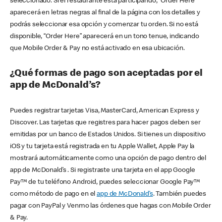
seleccionado. Si el restaurante está participando, “Order Here”
aparecerá en letras negras al final de la página con los detalles y
podrás seleccionar esa opción y comenzar tu orden. Si no está
disponible, “Order Here” aparecerá en un tono tenue, indicando
que Mobile Order & Pay no está activado en esa ubicación.
¿Qué formas de pago son aceptadas por el
app de McDonald’s?
Puedes registrar tarjetas Visa, MasterCard, American Express y
Discover. Las tarjetas que registres para hacer pagos deben ser
emitidas por un banco de Estados Unidos. Si tienes un dispositivo
iOS y tu tarjeta está registrada en tu Apple Wallet, Apple Pay la
mostrará automáticamente como una opción de pago dentro del
app de McDonald’s . Si registraste una tarjeta en el app Google
Pay™ de tu teléfono Android, puedes seleccionar Google Pay™
como método de pago en el
app de McDonald’s
. También puedes
pagar con PayPal y Venmo las órdenes que hagas con Mobile Order
& Pay.