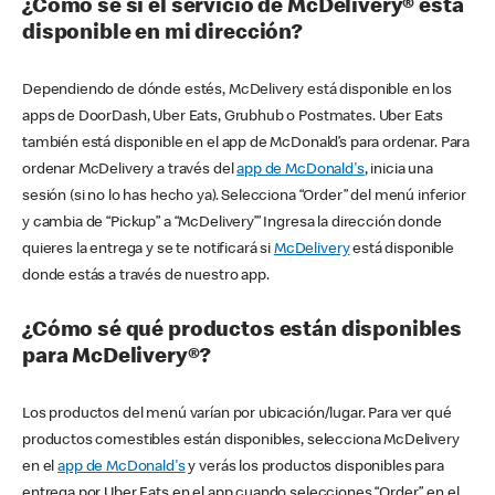
¿Cómo sé si el servicio de McDelivery® está
disponible en mi dirección?
Dependiendo de dónde estés, McDelivery está disponible en los
apps de DoorDash, Uber Eats, Grubhub o Postmates. Uber Eats
también está disponible en el app de McDonald’s para ordenar. Para
ordenar McDelivery a través del
app de McDonald's
, inicia una
sesión (si no lo has hecho ya). Selecciona “Order” del menú inferior
y cambia de “Pickup” a “McDelivery’” Ingresa la dirección donde
quieres la entrega y se te notificará si
McDelivery
está disponible
donde estás a través de nuestro app.
¿Cómo sé qué productos están disponibles
para McDelivery®?
Los productos del menú varían por ubicación/lugar. Para ver qué
productos comestibles están disponibles, selecciona McDelivery
en el
app de McDonald's
y verás los productos disponibles para
entrega por Uber Eats en el app cuando selecciones “Order” en el