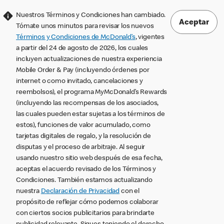
Nuestros Términos y Condiciones han cambiado.
Aceptar
Tómate unos minutos para revisar los nuevos
Términos y Condiciones de McDonald’s
, vigentes
a partir del 24 de agosto de 2026, los cuales
incluyen actualizaciones de nuestra experiencia
Mobile Order & Pay (incluyendo órdenes por
internet o como invitado, cancelaciones y
reembolsos), el programa MyMcDonald’s Rewards
(incluyendo las recompensas de los asociados,
las cuales pueden estar sujetas a los términos de
estos), funciones de valor acumulado, como
tarjetas digitales de regalo, y la resolución de
disputas y el proceso de arbitraje. Al seguir
usando nuestro sitio web después de esa fecha,
aceptas el acuerdo revisado de los Términos y
Condiciones. También estamos actualizando
nuestra
Declaración de Privacidad
con el
propósito de reflejar cómo podemos colaborar
con ciertos socios publicitarios para brindarte