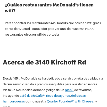
¿Cuáles restaurantes McDonald’s tienen
wifi?
Para encontrar los restaurantes McDonald’s que ofrecen wifi gratis
cerca de ti, usa el Localizador para ver cuál de nuestras 14,000
restaurantes ofrecen wifi de cortesía.
Acerca de 3140 Kirchoff Rd
Desde 1954, McDonald’s se ha dedicado a servir comida de calidad y a
dar un servicio rápido a precios asequibles para nuestros clientes.
Visita un McDonald’s cercano y elige de un
menú
de favoritos,
incluyendo
café de McCafé®
,
ricos desayunos
,
deliciosas
hamburguesas
como nuestra
Quarter Pounder®* with Cheese
, ¡y