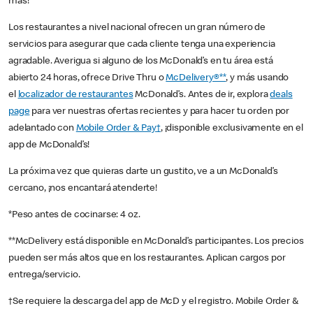
más!
Los restaurantes a nivel nacional ofrecen un gran número de
servicios para asegurar que cada cliente tenga una experiencia
agradable. Averigua si alguno de los McDonald’s en tu área está
abierto 24 horas, ofrece Drive Thru o
McDelivery®**
, y más usando
el
localizador de restaurantes
McDonald’s. Antes de ir, explora
deals
page
para ver nuestras ofertas recientes y para hacer tu orden por
adelantado con
Mobile Order & Pay†
, ¡disponible exclusivamente en el
app de McDonald’s!
La próxima vez que quieras darte un gustito, ve a un McDonald’s
cercano, ¡nos encantará atenderte!
*Peso antes de cocinarse: 4 oz.
**McDelivery está disponible en McDonald’s participantes. Los precios
pueden ser más altos que en los restaurantes. Aplican cargos por
entrega/servicio.
†Se requiere la descarga del app de McD y el registro. Mobile Order &