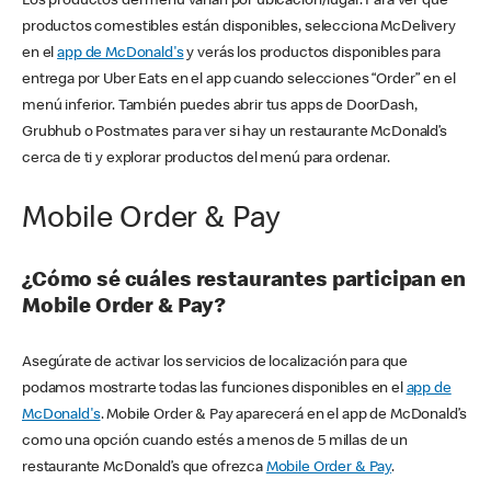
Los productos del menú varían por ubicación/lugar. Para ver qué
productos comestibles están disponibles, selecciona McDelivery
en el
app de McDonald's
y verás los productos disponibles para
entrega por Uber Eats en el app cuando selecciones “Order” en el
menú inferior. También puedes abrir tus apps de DoorDash,
Grubhub o Postmates para ver si hay un restaurante McDonald’s
cerca de ti y explorar productos del menú para ordenar.
Mobile Order & Pay
¿Cómo sé cuáles restaurantes participan en
Mobile Order & Pay?
Asegúrate de activar los servicios de localización para que
podamos mostrarte todas las funciones disponibles en el
app de
McDonald's
. Mobile Order & Pay aparecerá en el app de McDonald’s
como una opción cuando estés a menos de 5 millas de un
restaurante McDonald’s que ofrezca
Mobile Order & Pay
.