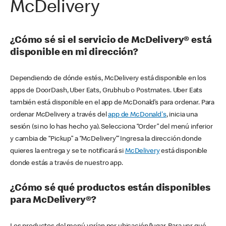
McDelivery
¿Cómo sé si el servicio de McDelivery® está
disponible en mi dirección?
Dependiendo de dónde estés, McDelivery está disponible en los
apps de DoorDash, Uber Eats, Grubhub o Postmates. Uber Eats
también está disponible en el app de McDonald’s para ordenar. Para
ordenar McDelivery a través del
app de McDonald's
, inicia una
sesión (si no lo has hecho ya). Selecciona “Order” del menú inferior
y cambia de “Pickup” a “McDelivery’” Ingresa la dirección donde
quieres la entrega y se te notificará si
McDelivery
está disponible
donde estás a través de nuestro app.
¿Cómo sé qué productos están disponibles
para McDelivery®?