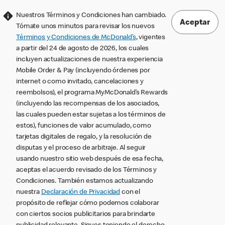
Nuestros Términos y Condiciones han cambiado.
Aceptar
Tómate unos minutos para revisar los nuevos
Términos y Condiciones de McDonald’s
, vigentes
a partir del 24 de agosto de 2026, los cuales
incluyen actualizaciones de nuestra experiencia
Mobile Order & Pay (incluyendo órdenes por
internet o como invitado, cancelaciones y
reembolsos), el programa MyMcDonald’s Rewards
(incluyendo las recompensas de los asociados,
las cuales pueden estar sujetas a los términos de
estos), funciones de valor acumulado, como
tarjetas digitales de regalo, y la resolución de
disputas y el proceso de arbitraje. Al seguir
usando nuestro sitio web después de esa fecha,
aceptas el acuerdo revisado de los Términos y
Condiciones. También estamos actualizando
nuestra
Declaración de Privacidad
con el
propósito de reflejar cómo podemos colaborar
con ciertos socios publicitarios para brindarte