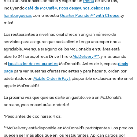
Visita un McDonald’s cercano y elige de un
menú
de favoritos,
incluyendo
café de McCafé®
,
ricos desayunos
,
deliciosas
hamburguesas
como nuestra
Quarter Pounder®* with Cheese
, ¡y
más!
Los restaurantes a nivel nacional ofrecen un gran número de
servicios para asegurar que cada cliente tenga una experiencia
agradable. Averigua si alguno de los McDonald’s en tu área está
abierto 24 horas, ofrece Drive Thru o
McDelivery®**
, y más usando
el
localizador de restaurantes
McDonald’s. Antes de ir, explora
deals
page
para ver nuestras ofertas recientes y para hacer tu orden por
adelantado con
Mobile Order & Pay†
, ¡disponible exclusivamente en el
app de McDonald’s!
La próxima vez que quieras darte un gustito, ve a un McDonald’s
cercano, ¡nos encantará atenderte!
*Peso antes de cocinarse: 4 oz.
**McDelivery está disponible en McDonald’s participantes. Los precios
pueden ser más altos que en los restaurantes. Aplican cargos por