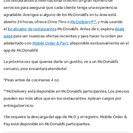
Los restaurantes a nivel nacional ofrecen un gran número de
servicios para asegurar que cada cliente tenga una experiencia
agradable. Averigua si alguno de los McDonald’s en tu área está
abierto 24 horas, ofrece Drive Thru o
McDelivery®**
, y más usando
el
localizador de restaurantes
McDonald’s. Antes de ir, explora
deals
page
para ver nuestras ofertas recientes y para hacer tu orden por
adelantado con
Mobile Order & Pay†
, ¡disponible exclusivamente en el
app de McDonald’s!
La próxima vez que quieras darte un gustito, ve a un McDonald’s
cercano, ¡nos encantará atenderte!
*Peso antes de cocinarse: 4 oz.
**McDelivery está disponible en McDonald’s participantes. Los precios
pueden ser más altos que en los restaurantes. Aplican cargos por
entrega/servicio.
†Se requiere la descarga del app de McD y el registro. Mobile Order &
Pay está disponible en McDonald’s participantes.