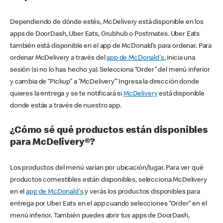
Dependiendo de dónde estés, McDelivery está disponible en los
apps de DoorDash, Uber Eats, Grubhub o Postmates. Uber Eats
también está disponible en el app de McDonald’s para ordenar. Para
ordenar McDelivery a través del
app de McDonald's
, inicia una
sesión (si no lo has hecho ya). Selecciona “Order” del menú inferior
y cambia de “Pickup” a “McDelivery’” Ingresa la dirección donde
quieres la entrega y se te notificará si
McDelivery
está disponible
donde estás a través de nuestro app.
¿Cómo sé qué productos están disponibles
para McDelivery®?
Los productos del menú varían por ubicación/lugar. Para ver qué
productos comestibles están disponibles, selecciona McDelivery
en el
app de McDonald's
y verás los productos disponibles para
entrega por Uber Eats en el app cuando selecciones “Order” en el
menú inferior. También puedes abrir tus apps de DoorDash,