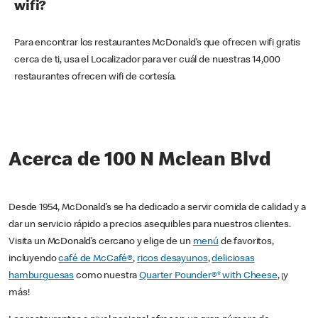
wifi?
Para encontrar los restaurantes McDonald’s que ofrecen wifi gratis
cerca de ti, usa el Localizador para ver cuál de nuestras 14,000
restaurantes ofrecen wifi de cortesía.
Acerca de 100 N Mclean Blvd
Desde 1954, McDonald’s se ha dedicado a servir comida de calidad y a
dar un servicio rápido a precios asequibles para nuestros clientes.
Visita un McDonald’s cercano y elige de un
menú
de favoritos,
incluyendo
café de McCafé®
,
ricos desayunos
,
deliciosas
hamburguesas
como nuestra
Quarter Pounder®* with Cheese
, ¡y
más!