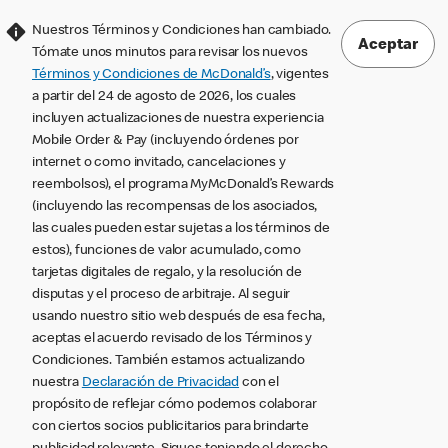
Nuestros Términos y Condiciones han cambiado.
Aceptar
Tómate unos minutos para revisar los nuevos
Términos y Condiciones de McDonald’s
, vigentes
a partir del 24 de agosto de 2026, los cuales
incluyen actualizaciones de nuestra experiencia
Mobile Order & Pay (incluyendo órdenes por
internet o como invitado, cancelaciones y
reembolsos), el programa MyMcDonald’s Rewards
(incluyendo las recompensas de los asociados,
las cuales pueden estar sujetas a los términos de
estos), funciones de valor acumulado, como
tarjetas digitales de regalo, y la resolución de
disputas y el proceso de arbitraje. Al seguir
usando nuestro sitio web después de esa fecha,
aceptas el acuerdo revisado de los Términos y
Condiciones. También estamos actualizando
nuestra
Declaración de Privacidad
con el
propósito de reflejar cómo podemos colaborar
con ciertos socios publicitarios para brindarte