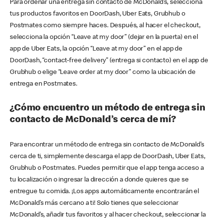
Para ordenar una entrega sin contacto de McDonald’s, selecciona
tus productos favoritos en DoorDash, Uber Eats, Grubhub o
Postmates como siempre haces. Después, al hacer el checkout,
selecciona la opción “Leave at my door” (dejar en la puerta) en el
app de Uber Eats, la opción “Leave at my door” en el app de
DoorDash, “contact-free delivery” (entrega si contacto) en el app de
Grubhub o elige “Leave order at my door” como la ubicación de
entrega en Postmates.
¿Cómo encuentro un método de entrega sin
contacto de McDonald’s cerca de mí?
Para encontrar un método de entrega sin contacto de McDonald’s
cerca de ti, simplemente descarga el app de DoorDash, Uber Eats,
Grubhub o Postmates. Puedes permitir que el app tenga acceso a
tu localización o ingresar la dirección a donde quieres que se
entregue tu comida. ¡Los apps automáticamente encontrarán el
McDonald’s más cercano a ti! Solo tienes que seleccionar
McDonald’s, añadir tus favoritos y al hacer checkout, seleccionar la