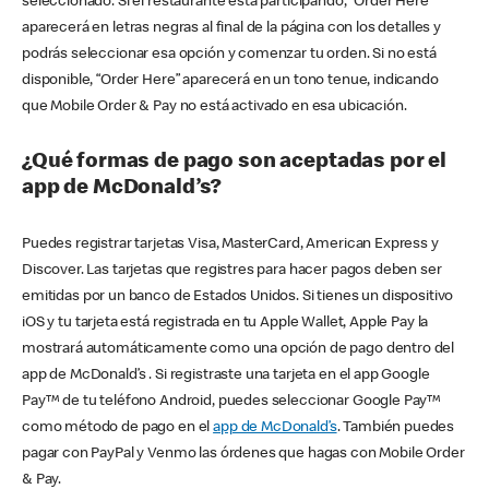
seleccionado. Si el restaurante está participando, “Order Here”
aparecerá en letras negras al final de la página con los detalles y
podrás seleccionar esa opción y comenzar tu orden. Si no está
disponible, “Order Here” aparecerá en un tono tenue, indicando
que Mobile Order & Pay no está activado en esa ubicación.
¿Qué formas de pago son aceptadas por el
app de McDonald’s?
Puedes registrar tarjetas Visa, MasterCard, American Express y
Discover. Las tarjetas que registres para hacer pagos deben ser
emitidas por un banco de Estados Unidos. Si tienes un dispositivo
iOS y tu tarjeta está registrada en tu Apple Wallet, Apple Pay la
mostrará automáticamente como una opción de pago dentro del
app de McDonald’s . Si registraste una tarjeta en el app Google
Pay™ de tu teléfono Android, puedes seleccionar Google Pay™
como método de pago en el
app de McDonald’s
. También puedes
pagar con PayPal y Venmo las órdenes que hagas con Mobile Order
& Pay.