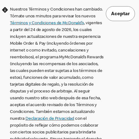
Nuestros Términos y Condiciones han cambiado.
Aceptar
Tómate unos minutos para revisar los nuevos
Términos y Condiciones de McDonald’s
, vigentes
a partir del 24 de agosto de 2026, los cuales
incluyen actualizaciones de nuestra experiencia
Mobile Order & Pay (incluyendo órdenes por
internet o como invitado, cancelaciones y
reembolsos), el programa MyMcDonald’s Rewards
(incluyendo las recompensas de los asociados,
las cuales pueden estar sujetas a los términos de
estos), funciones de valor acumulado, como
tarjetas digitales de regalo, y la resolución de
disputas y el proceso de arbitraje. Al seguir
usando nuestro sitio web después de esa fecha,
aceptas el acuerdo revisado de los Términos y
Condiciones. También estamos actualizando
nuestra
Declaración de Privacidad
con el
propósito de reflejar cómo podemos colaborar
con ciertos socios publicitarios para brindarte