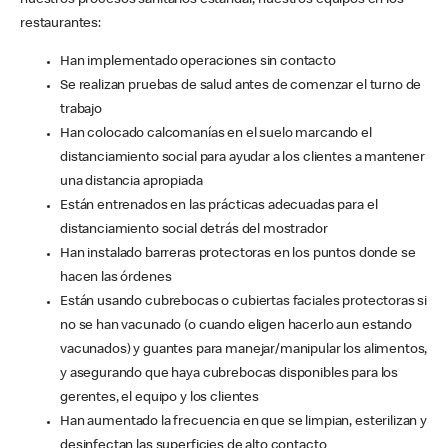
nuestros procesos sanitarios estándar, nuestros equipos en los
restaurantes:
Han implementado operaciones sin contacto
Se realizan pruebas de salud antes de comenzar el turno de
trabajo
Han colocado calcomanías en el suelo marcando el
distanciamiento social para ayudar a los clientes a mantener
una distancia apropiada
Están entrenados en las prácticas adecuadas para el
distanciamiento social detrás del mostrador
Han instalado barreras protectoras en los puntos donde se
hacen las órdenes
Están usando cubrebocas o cubiertas faciales protectoras si
no se han vacunado (o cuando eligen hacerlo aun estando
vacunados) y guantes para manejar/manipular los alimentos,
y asegurando que haya cubrebocas disponibles para los
gerentes, el equipo y los clientes
Han aumentado la frecuencia en que se limpian, esterilizan y
desinfectan las superficies de alto contacto