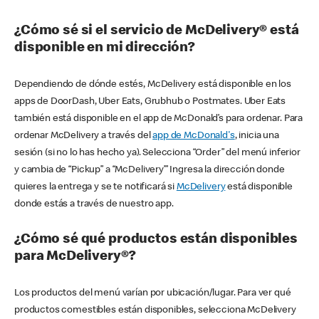
¿Cómo sé si el servicio de McDelivery® está
disponible en mi dirección?
Dependiendo de dónde estés, McDelivery está disponible en los
apps de DoorDash, Uber Eats, Grubhub o Postmates. Uber Eats
también está disponible en el app de McDonald’s para ordenar. Para
ordenar McDelivery a través del
app de McDonald's
, inicia una
sesión (si no lo has hecho ya). Selecciona “Order” del menú inferior
y cambia de “Pickup” a “McDelivery’” Ingresa la dirección donde
quieres la entrega y se te notificará si
McDelivery
está disponible
donde estás a través de nuestro app.
¿Cómo sé qué productos están disponibles
para McDelivery®?
Los productos del menú varían por ubicación/lugar. Para ver qué
productos comestibles están disponibles, selecciona McDelivery