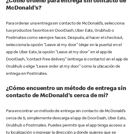
¿Cómo ordeno para entrega sin contacto de
McDonald’s?
Para ordenar una entrega sin contacto de McDonald’s, selecciona
tus productos favoritos en DoorDash, Uber Eats, Grubhub o
Postmates como siempre haces. Después, al hacer el checkout,
selecciona la opción “Leave at my door” (dejar en la puerta) en el
app de Uber Eats, la opción “Leave at my door” en el app de
DoorDash, “contact-free delivery” (entrega si contacto) en el app de
Grubhub o elige “Leave order at my door” como la ubicación de
entrega en Postmates.
¿Cómo encuentro un método de entrega sin
contacto de McDonald’s cerca de mí?
Para encontrar un método de entrega sin contacto de McDonald’s
cerca de ti, simplemente descarga el app de DoorDash, Uber Eats,
Grubhub o Postmates. Puedes permitir que el app tenga acceso a
tu localización o ingresar la dirección a donde quieres que se