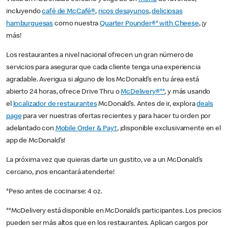
incluyendo
café de McCafé®
,
ricos desayunos
,
deliciosas
hamburguesas
como nuestra
Quarter Pounder®* with Cheese
, ¡y
más!
Los restaurantes a nivel nacional ofrecen un gran número de
servicios para asegurar que cada cliente tenga una experiencia
agradable. Averigua si alguno de los McDonald’s en tu área está
abierto 24 horas, ofrece Drive Thru o
McDelivery®**
, y más usando
el
localizador de restaurantes
McDonald’s. Antes de ir, explora
deals
page
para ver nuestras ofertas recientes y para hacer tu orden por
adelantado con
Mobile Order & Pay†
, ¡disponible exclusivamente en el
app de McDonald’s!
La próxima vez que quieras darte un gustito, ve a un McDonald’s
cercano, ¡nos encantará atenderte!
*Peso antes de cocinarse: 4 oz.
**McDelivery está disponible en McDonald’s participantes. Los precios
pueden ser más altos que en los restaurantes. Aplican cargos por