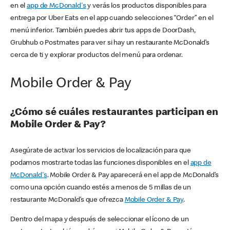
en el
app de McDonald's
y verás los productos disponibles para
entrega por Uber Eats en el app cuando selecciones “Order” en el
menú inferior. También puedes abrir tus apps de DoorDash,
Grubhub o Postmates para ver si hay un restaurante McDonald’s
cerca de ti y explorar productos del menú para ordenar.
Mobile Order & Pay
¿Cómo sé cuáles restaurantes participan en
Mobile Order & Pay?
Asegúrate de activar los servicios de localización para que
podamos mostrarte todas las funciones disponibles en el
app de
McDonald's
. Mobile Order & Pay aparecerá en el app de McDonald’s
como una opción cuando estés a menos de 5 millas de un
restaurante McDonald’s que ofrezca
Mobile Order & Pay
.
Dentro del mapa y después de seleccionar el ícono de un