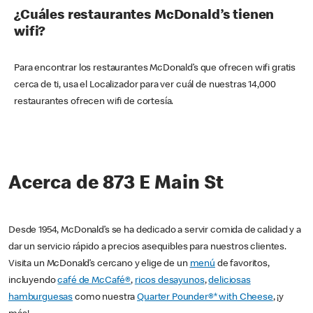
¿Cuáles restaurantes McDonald’s tienen
wifi?
Para encontrar los restaurantes McDonald’s que ofrecen wifi gratis
cerca de ti, usa el Localizador para ver cuál de nuestras 14,000
restaurantes ofrecen wifi de cortesía.
Acerca de 873 E Main St
Desde 1954, McDonald’s se ha dedicado a servir comida de calidad y a
dar un servicio rápido a precios asequibles para nuestros clientes.
Visita un McDonald’s cercano y elige de un
menú
de favoritos,
incluyendo
café de McCafé®
,
ricos desayunos
,
deliciosas
hamburguesas
como nuestra
Quarter Pounder®* with Cheese
, ¡y