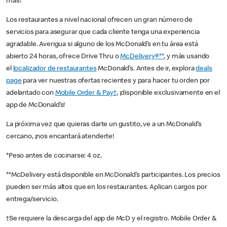
más!
Los restaurantes a nivel nacional ofrecen un gran número de
servicios para asegurar que cada cliente tenga una experiencia
agradable. Averigua si alguno de los McDonald’s en tu área está
abierto 24 horas, ofrece Drive Thru o
McDelivery®**
, y más usando
el
localizador de restaurantes
McDonald’s. Antes de ir, explora
deals
page
para ver nuestras ofertas recientes y para hacer tu orden por
adelantado con
Mobile Order & Pay†
, ¡disponible exclusivamente en el
app de McDonald’s!
La próxima vez que quieras darte un gustito, ve a un McDonald’s
cercano, ¡nos encantará atenderte!
*Peso antes de cocinarse: 4 oz.
**McDelivery está disponible en McDonald’s participantes. Los precios
pueden ser más altos que en los restaurantes. Aplican cargos por
entrega/servicio.
†Se requiere la descarga del app de McD y el registro. Mobile Order &