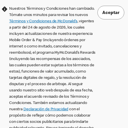
Nuestros Términos y Condiciones han cambiado.
Aceptar
Tómate unos minutos para revisar los nuevos
Términos y Condiciones de McDonald’s
, vigentes
a partir del 24 de agosto de 2026, los cuales
incluyen actualizaciones de nuestra experiencia
Mobile Order & Pay (incluyendo órdenes por
internet o como invitado, cancelaciones y
reembolsos), el programa MyMcDonald’s Rewards
(incluyendo las recompensas de los asociados,
las cuales pueden estar sujetas a los términos de
estos), funciones de valor acumulado, como
tarjetas digitales de regalo, y la resolución de
disputas y el proceso de arbitraje. Al seguir
usando nuestro sitio web después de esa fecha,
aceptas el acuerdo revisado de los Términos y
Condiciones. También estamos actualizando
nuestra
Declaración de Privacidad
con el
propósito de reflejar cómo podemos colaborar
con ciertos socios publicitarios para brindarte