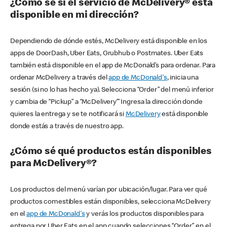
¿Cómo sé si el servicio de McDelivery® está
disponible en mi dirección?
Dependiendo de dónde estés, McDelivery está disponible en los
apps de DoorDash, Uber Eats, Grubhub o Postmates. Uber Eats
también está disponible en el app de McDonald’s para ordenar. Para
ordenar McDelivery a través del
app de McDonald's
, inicia una
sesión (si no lo has hecho ya). Selecciona “Order” del menú inferior
y cambia de “Pickup” a “McDelivery’” Ingresa la dirección donde
quieres la entrega y se te notificará si
McDelivery
está disponible
donde estás a través de nuestro app.
¿Cómo sé qué productos están disponibles
para McDelivery®?
Los productos del menú varían por ubicación/lugar. Para ver qué
productos comestibles están disponibles, selecciona McDelivery
en el
app de McDonald's
y verás los productos disponibles para
entrega por Uber Eats en el app cuando selecciones “Order” en el