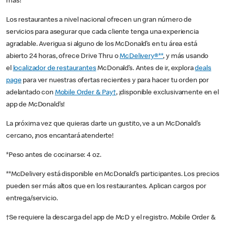
más!
Los restaurantes a nivel nacional ofrecen un gran número de
servicios para asegurar que cada cliente tenga una experiencia
agradable. Averigua si alguno de los McDonald’s en tu área está
abierto 24 horas, ofrece Drive Thru o
McDelivery®**
, y más usando
el
localizador de restaurantes
McDonald’s. Antes de ir, explora
deals
page
para ver nuestras ofertas recientes y para hacer tu orden por
adelantado con
Mobile Order & Pay†
, ¡disponible exclusivamente en el
app de McDonald’s!
La próxima vez que quieras darte un gustito, ve a un McDonald’s
cercano, ¡nos encantará atenderte!
*Peso antes de cocinarse: 4 oz.
**McDelivery está disponible en McDonald’s participantes. Los precios
pueden ser más altos que en los restaurantes. Aplican cargos por
entrega/servicio.
†Se requiere la descarga del app de McD y el registro. Mobile Order &