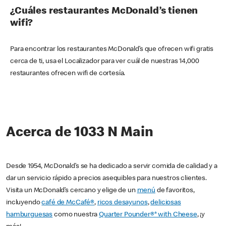
¿Cuáles restaurantes McDonald’s tienen
wifi?
Para encontrar los restaurantes McDonald’s que ofrecen wifi gratis
cerca de ti, usa el Localizador para ver cuál de nuestras 14,000
restaurantes ofrecen wifi de cortesía.
Acerca de 1033 N Main
Desde 1954, McDonald’s se ha dedicado a servir comida de calidad y a
dar un servicio rápido a precios asequibles para nuestros clientes.
Visita un McDonald’s cercano y elige de un
menú
de favoritos,
incluyendo
café de McCafé®
,
ricos desayunos
,
deliciosas
hamburguesas
como nuestra
Quarter Pounder®* with Cheese
, ¡y