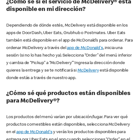
¿Cómo sé si el servicio de McDelivery® está
disponible en mi dirección?
Dependiendo de dónde estés, McDelivery está disponible en los
apps de DoorDash, Uber Eats, Grubhub o Postmates. Uber Eats
también está disponible en el app de McDonald’s para ordenar. Para
ordenar McDelivery a través del
app de McDonald's
, inicia una
sesión (si no lo has hecho ya). Selecciona “Order” del menú inferior
y cambia de “Pickup” a “McDelivery’” Ingresa la dirección donde
quieres la entrega y se te notificará si
McDelivery
está disponible
donde estás a través de nuestro app.
¿Cómo sé qué productos están disponibles
para McDelivery®?
Los productos del menú varían por ubicación/lugar. Para ver qué
productos comestibles están disponibles, selecciona McDelivery
en el
app de McDonald's
y verás los productos disponibles para
entrega por Uber Eats en el app cuando selecciones “Order” en el