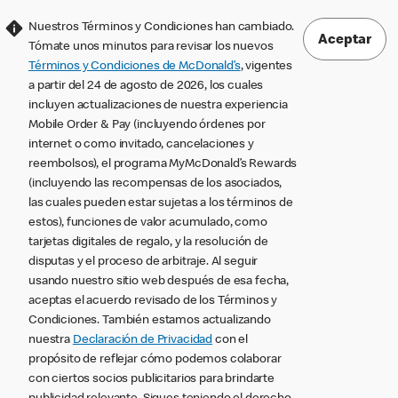
Nuestros Términos y Condiciones han cambiado.
Aceptar
Tómate unos minutos para revisar los nuevos
Términos y Condiciones de McDonald’s
, vigentes
a partir del 24 de agosto de 2026, los cuales
incluyen actualizaciones de nuestra experiencia
Mobile Order & Pay (incluyendo órdenes por
internet o como invitado, cancelaciones y
reembolsos), el programa MyMcDonald’s Rewards
(incluyendo las recompensas de los asociados,
las cuales pueden estar sujetas a los términos de
estos), funciones de valor acumulado, como
tarjetas digitales de regalo, y la resolución de
disputas y el proceso de arbitraje. Al seguir
usando nuestro sitio web después de esa fecha,
aceptas el acuerdo revisado de los Términos y
Condiciones. También estamos actualizando
nuestra
Declaración de Privacidad
con el
propósito de reflejar cómo podemos colaborar
con ciertos socios publicitarios para brindarte