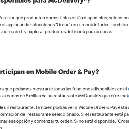
sponibles para McDelivery®?
 Para ver qué productos comestibles están disponibles, seleccio
n el app cuando selecciones “Order” en el menú inferior. Tambié
 cerca de ti y explorar productos del menú para ordenar.
rticipan en Mobile Order & Pay?
para que podamos mostrarte todas las funciones disponibles en el
 a menos de 5 millas de un restaurante McDonald’s que ofrezca
 un restaurante, también podrás ver si Mobile Order & Pay está d
información del restaurante seleccionado. Si el restaurante está p
ccionar esa opción y comenzar tu orden. Si no está disponible, “Or
n.