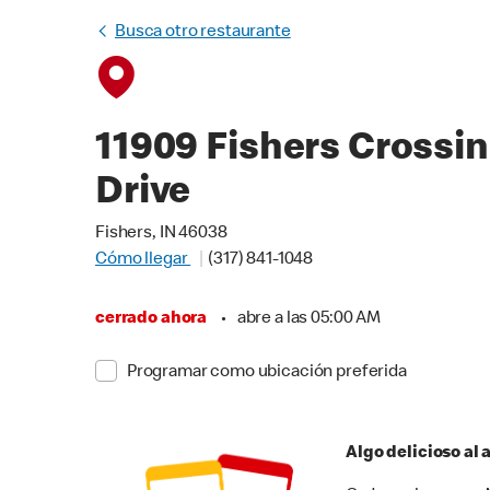
Busca otro restaurante
11909 Fishers Crossi
Drive
Fishers, IN 46038
Cómo llegar
(317) 841-1048
cerrado ahora
•
abre a las 05:00 AM
Programar como ubicación preferida
Algo delicioso al