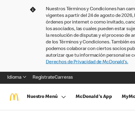
Nuestros Términos y Condiciones han camb
vigentes a partir del 24 de agosto de 2026
órdenes por internet o como invitado, ca
los asociados, las cuales pueden estar suje
la resolución de disputas y el proceso de a
de los Términos y Condiciones. También e
podemos colaborar con ciertos socios publi
autorizar que tu información personal se c
Derechos de Privacidad de McDonald’s.
Idioma
Regístrate
Carreras
Nuestro Menú
McDonald's App
MyMc