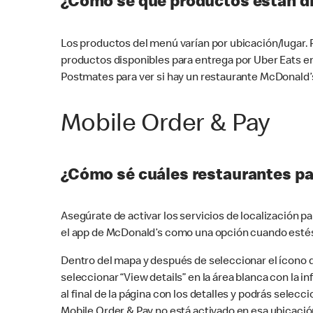
¿Cómo sé qué productos están di
Los productos del menú varían por ubicación/lugar.
productos disponibles para entrega por Uber Eats e
Postmates para ver si hay un restaurante McDonald’s
Mobile Order & Pay
¿Cómo sé cuáles restaurantes pa
Asegúrate de activar los servicios de localización 
el app de McDonald’s como una opción cuando estés
Dentro del mapa y después de seleccionar el ícono de
seleccionar “View details” en la área blanca con la 
al final de la página con los detalles y podrás sele
Mobile Order & Pay no está activado en esa ubicació