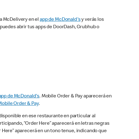
na McDelivery en el
app de McDonald's
y verás los
n puedes abrir tus apps de DoorDash, Grubhub o
app de McDonald's
. Mobile Order & Pay aparecerá en
Mobile Order & Pay
.
isponible en ese restaurante en particular al
articipando, “Order Here” aparecerá en letras negras
der Here” aparecerá en un tono tenue, indicando que