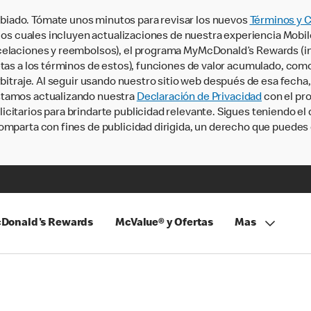
iado. Tómate unos minutos para revisar los nuevos
Términos y 
, los cuales incluyen actualizaciones de nuestra experiencia Mobi
ncelaciones y reembolsos), el programa MyMcDonald’s Rewards (
tas a los términos de estos), funciones de valor acumulado, como 
rbitraje. Al seguir usando nuestro sitio web después de esa fecha
stamos actualizando nuestra
Declaración de Privacidad
con el pro
citarios para brindarte publicidad relevante. Sigues teniendo el
omparta con fines de publicidad dirigida, un derecho que puedes 
Donald's Rewards
McValue® y Ofertas
Mas