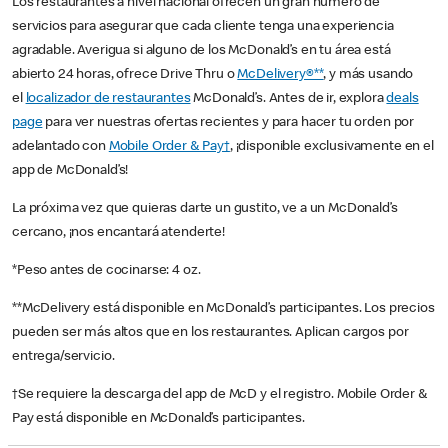
Los restaurantes a nivel nacional ofrecen un gran número de
servicios para asegurar que cada cliente tenga una experiencia
agradable. Averigua si alguno de los McDonald’s en tu área está
abierto 24 horas, ofrece Drive Thru o
McDelivery®**
, y más usando
el
localizador de restaurantes
McDonald’s. Antes de ir, explora
deals
page
para ver nuestras ofertas recientes y para hacer tu orden por
adelantado con
Mobile Order & Pay†
, ¡disponible exclusivamente en el
app de McDonald’s!
La próxima vez que quieras darte un gustito, ve a un McDonald’s
cercano, ¡nos encantará atenderte!
*Peso antes de cocinarse: 4 oz.
**McDelivery está disponible en McDonald’s participantes. Los precios
pueden ser más altos que en los restaurantes. Aplican cargos por
entrega/servicio.
†Se requiere la descarga del app de McD y el registro. Mobile Order &
Pay está disponible en McDonald’s participantes.