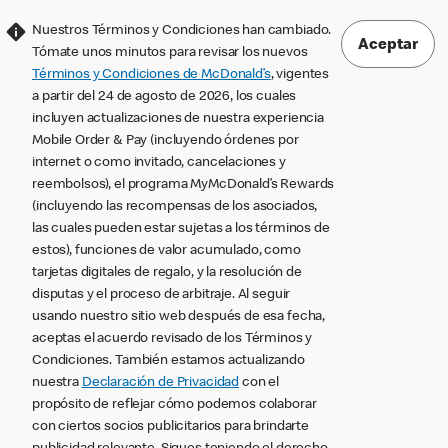
Nuestros Términos y Condiciones han cambiado.
Aceptar
Tómate unos minutos para revisar los nuevos
Términos y Condiciones de McDonald’s
, vigentes
a partir del 24 de agosto de 2026, los cuales
incluyen actualizaciones de nuestra experiencia
Mobile Order & Pay (incluyendo órdenes por
internet o como invitado, cancelaciones y
reembolsos), el programa MyMcDonald’s Rewards
(incluyendo las recompensas de los asociados,
las cuales pueden estar sujetas a los términos de
estos), funciones de valor acumulado, como
tarjetas digitales de regalo, y la resolución de
disputas y el proceso de arbitraje. Al seguir
usando nuestro sitio web después de esa fecha,
aceptas el acuerdo revisado de los Términos y
Condiciones. También estamos actualizando
nuestra
Declaración de Privacidad
con el
propósito de reflejar cómo podemos colaborar
con ciertos socios publicitarios para brindarte