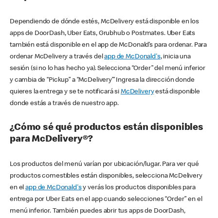
Dependiendo de dónde estés, McDelivery está disponible en los
apps de DoorDash, Uber Eats, Grubhub o Postmates. Uber Eats
también está disponible en el app de McDonald’s para ordenar. Para
ordenar McDelivery a través del
app de McDonald's
, inicia una
sesión (si no lo has hecho ya). Selecciona “Order” del menú inferior
y cambia de “Pickup” a “McDelivery’” Ingresa la dirección donde
quieres la entrega y se te notificará si
McDelivery
está disponible
donde estás a través de nuestro app.
¿Cómo sé qué productos están disponibles
para McDelivery®?
Los productos del menú varían por ubicación/lugar. Para ver qué
productos comestibles están disponibles, selecciona McDelivery
en el
app de McDonald's
y verás los productos disponibles para
entrega por Uber Eats en el app cuando selecciones “Order” en el
menú inferior. También puedes abrir tus apps de DoorDash,