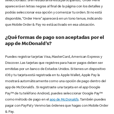
seleccionado. Si el restaurante está participando, “Order Here”
aparecerá en letras negras al final de la página con los detalles y
podrás seleccionar esa opción y comenzar tu orden. Si no está
disponible, “Order Here” aparecerá en un tono tenue, indicando
que Mobile Order & Pay no está activado en esa ubicación.
¿Qué formas de pago son aceptadas por el
app de McDonald’s?
Puedes registrar tarjetas Visa, MasterCard, American Express y
Discover. Las tarjetas que registres para hacer pagos deben ser
emitidas por un banco de Estados Unidos. Si tienes un dispositivo
iOS y tu tarjeta está registrada en tu Apple Wallet, Apple Pay la
mostrará automáticamente como una opción de pago dentro del
app de McDonald’s . Si registraste una tarjeta en el app Google
Pay™ de tu teléfono Android, puedes seleccionar Google Pay™
como método de pago en el
app de McDonald’s
. También puedes
pagar con PayPal y Venmo las órdenes que hagas con Mobile Order
& Pay.