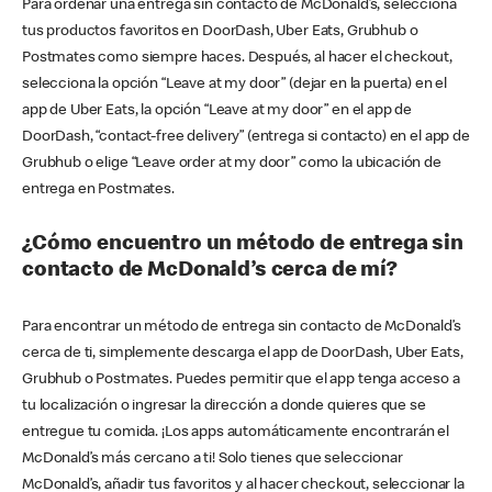
Para ordenar una entrega sin contacto de McDonald’s, selecciona
tus productos favoritos en DoorDash, Uber Eats, Grubhub o
Postmates como siempre haces. Después, al hacer el checkout,
selecciona la opción “Leave at my door” (dejar en la puerta) en el
app de Uber Eats, la opción “Leave at my door” en el app de
DoorDash, “contact-free delivery” (entrega si contacto) en el app de
Grubhub o elige “Leave order at my door” como la ubicación de
entrega en Postmates.
¿Cómo encuentro un método de entrega sin
contacto de McDonald’s cerca de mí?
Para encontrar un método de entrega sin contacto de McDonald’s
cerca de ti, simplemente descarga el app de DoorDash, Uber Eats,
Grubhub o Postmates. Puedes permitir que el app tenga acceso a
tu localización o ingresar la dirección a donde quieres que se
entregue tu comida. ¡Los apps automáticamente encontrarán el
McDonald’s más cercano a ti! Solo tienes que seleccionar
McDonald’s, añadir tus favoritos y al hacer checkout, seleccionar la