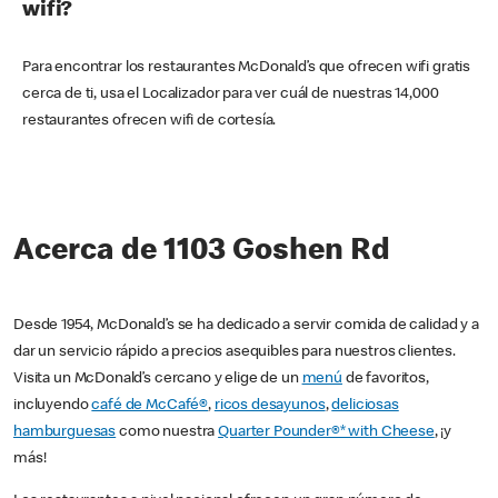
wifi?
Para encontrar los restaurantes McDonald’s que ofrecen wifi gratis
cerca de ti, usa el Localizador para ver cuál de nuestras 14,000
restaurantes ofrecen wifi de cortesía.
Acerca de 1103 Goshen Rd
Desde 1954, McDonald’s se ha dedicado a servir comida de calidad y a
dar un servicio rápido a precios asequibles para nuestros clientes.
Visita un McDonald’s cercano y elige de un
menú
de favoritos,
incluyendo
café de McCafé®
,
ricos desayunos
,
deliciosas
hamburguesas
como nuestra
Quarter Pounder®* with Cheese
, ¡y
más!