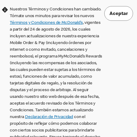
Nuestros Términos y Condiciones han cambiado.
Aceptar
Tómate unos minutos para revisar los nuevos
Términos y Condiciones de McDonald’s
, vigentes
a partir del 24 de agosto de 2026, los cuales
incluyen actualizaciones de nuestra experiencia
Mobile Order & Pay (incluyendo órdenes por
internet o como invitado, cancelaciones y
reembolsos), el programa MyMcDonald’s Rewards
(incluyendo las recompensas de los asociados,
las cuales pueden estar sujetas a los términos de
estos), funciones de valor acumulado, como
tarjetas digitales de regalo, y la resolución de
disputas y el proceso de arbitraje. Al seguir
usando nuestro sitio web después de esa fecha,
aceptas el acuerdo revisado de los Términos y
Condiciones. También estamos actualizando
nuestra
Declaración de Privacidad
con el
propósito de reflejar cómo podemos colaborar
con ciertos socios publicitarios para brindarte