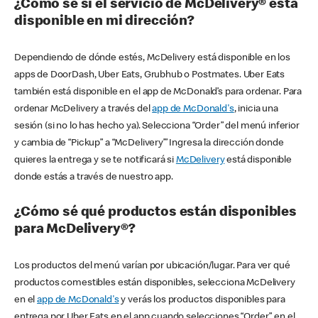
¿Cómo sé si el servicio de McDelivery® está
disponible en mi dirección?
Dependiendo de dónde estés, McDelivery está disponible en los
apps de DoorDash, Uber Eats, Grubhub o Postmates. Uber Eats
también está disponible en el app de McDonald’s para ordenar. Para
ordenar McDelivery a través del
app de McDonald's
, inicia una
sesión (si no lo has hecho ya). Selecciona “Order” del menú inferior
y cambia de “Pickup” a “McDelivery’” Ingresa la dirección donde
quieres la entrega y se te notificará si
McDelivery
está disponible
donde estás a través de nuestro app.
¿Cómo sé qué productos están disponibles
para McDelivery®?
Los productos del menú varían por ubicación/lugar. Para ver qué
productos comestibles están disponibles, selecciona McDelivery
en el
app de McDonald's
y verás los productos disponibles para
entrega por Uber Eats en el app cuando selecciones “Order” en el