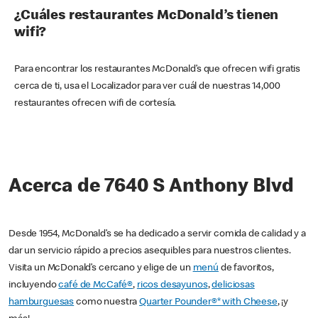
¿Cuáles restaurantes McDonald’s tienen
wifi?
Para encontrar los restaurantes McDonald’s que ofrecen wifi gratis
cerca de ti, usa el Localizador para ver cuál de nuestras 14,000
restaurantes ofrecen wifi de cortesía.
Acerca de 7640 S Anthony Blvd
Desde 1954, McDonald’s se ha dedicado a servir comida de calidad y a
dar un servicio rápido a precios asequibles para nuestros clientes.
Visita un McDonald’s cercano y elige de un
menú
de favoritos,
incluyendo
café de McCafé®
,
ricos desayunos
,
deliciosas
hamburguesas
como nuestra
Quarter Pounder®* with Cheese
, ¡y