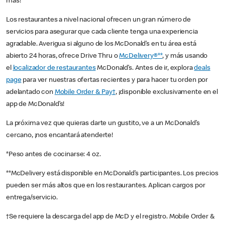
más!
Los restaurantes a nivel nacional ofrecen un gran número de
servicios para asegurar que cada cliente tenga una experiencia
agradable. Averigua si alguno de los McDonald’s en tu área está
abierto 24 horas, ofrece Drive Thru o
McDelivery®**
, y más usando
el
localizador de restaurantes
McDonald’s. Antes de ir, explora
deals
page
para ver nuestras ofertas recientes y para hacer tu orden por
adelantado con
Mobile Order & Pay†
, ¡disponible exclusivamente en el
app de McDonald’s!
La próxima vez que quieras darte un gustito, ve a un McDonald’s
cercano, ¡nos encantará atenderte!
*Peso antes de cocinarse: 4 oz.
**McDelivery está disponible en McDonald’s participantes. Los precios
pueden ser más altos que en los restaurantes. Aplican cargos por
entrega/servicio.
†Se requiere la descarga del app de McD y el registro. Mobile Order &