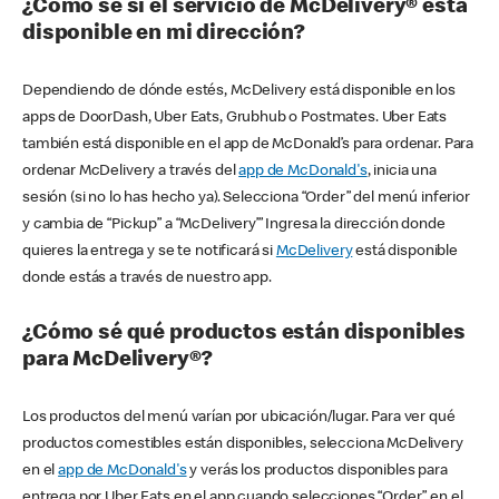
¿Cómo sé si el servicio de McDelivery® está
disponible en mi dirección?
Dependiendo de dónde estés, McDelivery está disponible en los
apps de DoorDash, Uber Eats, Grubhub o Postmates. Uber Eats
también está disponible en el app de McDonald’s para ordenar. Para
ordenar McDelivery a través del
app de McDonald's
, inicia una
sesión (si no lo has hecho ya). Selecciona “Order” del menú inferior
y cambia de “Pickup” a “McDelivery’” Ingresa la dirección donde
quieres la entrega y se te notificará si
McDelivery
está disponible
donde estás a través de nuestro app.
¿Cómo sé qué productos están disponibles
para McDelivery®?
Los productos del menú varían por ubicación/lugar. Para ver qué
productos comestibles están disponibles, selecciona McDelivery
en el
app de McDonald's
y verás los productos disponibles para
entrega por Uber Eats en el app cuando selecciones “Order” en el