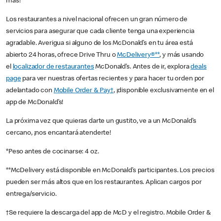
más!
Los restaurantes a nivel nacional ofrecen un gran número de
servicios para asegurar que cada cliente tenga una experiencia
agradable. Averigua si alguno de los McDonald’s en tu área está
abierto 24 horas, ofrece Drive Thru o
McDelivery®**
, y más usando
el
localizador de restaurantes
McDonald’s. Antes de ir, explora
deals
page
para ver nuestras ofertas recientes y para hacer tu orden por
adelantado con
Mobile Order & Pay†
, ¡disponible exclusivamente en el
app de McDonald’s!
La próxima vez que quieras darte un gustito, ve a un McDonald’s
cercano, ¡nos encantará atenderte!
*Peso antes de cocinarse: 4 oz.
**McDelivery está disponible en McDonald’s participantes. Los precios
pueden ser más altos que en los restaurantes. Aplican cargos por
entrega/servicio.
†Se requiere la descarga del app de McD y el registro. Mobile Order &