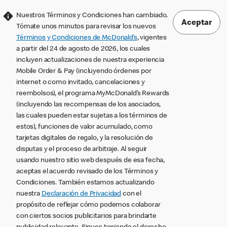
Nuestros Términos y Condiciones han cambiado.
Aceptar
Tómate unos minutos para revisar los nuevos
Términos y Condiciones de McDonald’s
, vigentes
a partir del 24 de agosto de 2026, los cuales
incluyen actualizaciones de nuestra experiencia
Mobile Order & Pay (incluyendo órdenes por
internet o como invitado, cancelaciones y
reembolsos), el programa MyMcDonald’s Rewards
(incluyendo las recompensas de los asociados,
las cuales pueden estar sujetas a los términos de
estos), funciones de valor acumulado, como
tarjetas digitales de regalo, y la resolución de
disputas y el proceso de arbitraje. Al seguir
usando nuestro sitio web después de esa fecha,
aceptas el acuerdo revisado de los Términos y
Condiciones. También estamos actualizando
nuestra
Declaración de Privacidad
con el
propósito de reflejar cómo podemos colaborar
con ciertos socios publicitarios para brindarte