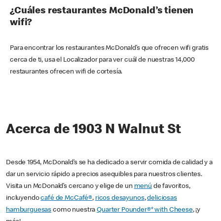
¿Cuáles restaurantes McDonald’s tienen
wifi?
Para encontrar los restaurantes McDonald’s que ofrecen wifi gratis
cerca de ti, usa el Localizador para ver cuál de nuestras 14,000
restaurantes ofrecen wifi de cortesía.
Acerca de 1903 N Walnut St
Desde 1954, McDonald’s se ha dedicado a servir comida de calidad y a
dar un servicio rápido a precios asequibles para nuestros clientes.
Visita un McDonald’s cercano y elige de un
menú
de favoritos,
incluyendo
café de McCafé®
,
ricos desayunos
,
deliciosas
hamburguesas
como nuestra
Quarter Pounder®* with Cheese
, ¡y