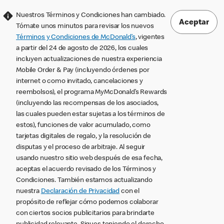
Nuestros Términos y Condiciones han cambiado.
Aceptar
Tómate unos minutos para revisar los nuevos
Términos y Condiciones de McDonald’s
, vigentes
a partir del 24 de agosto de 2026, los cuales
incluyen actualizaciones de nuestra experiencia
Mobile Order & Pay (incluyendo órdenes por
internet o como invitado, cancelaciones y
reembolsos), el programa MyMcDonald’s Rewards
(incluyendo las recompensas de los asociados,
las cuales pueden estar sujetas a los términos de
estos), funciones de valor acumulado, como
tarjetas digitales de regalo, y la resolución de
disputas y el proceso de arbitraje. Al seguir
usando nuestro sitio web después de esa fecha,
aceptas el acuerdo revisado de los Términos y
Condiciones. También estamos actualizando
nuestra
Declaración de Privacidad
con el
propósito de reflejar cómo podemos colaborar
con ciertos socios publicitarios para brindarte