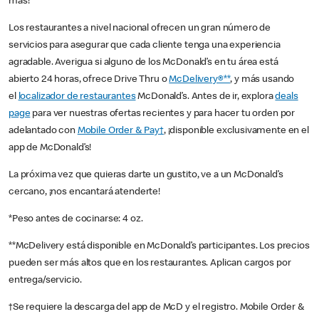
más!
Los restaurantes a nivel nacional ofrecen un gran número de
servicios para asegurar que cada cliente tenga una experiencia
agradable. Averigua si alguno de los McDonald’s en tu área está
abierto 24 horas, ofrece Drive Thru o
McDelivery®**
, y más usando
el
localizador de restaurantes
McDonald’s. Antes de ir, explora
deals
page
para ver nuestras ofertas recientes y para hacer tu orden por
adelantado con
Mobile Order & Pay†
, ¡disponible exclusivamente en el
app de McDonald’s!
La próxima vez que quieras darte un gustito, ve a un McDonald’s
cercano, ¡nos encantará atenderte!
*Peso antes de cocinarse: 4 oz.
**McDelivery está disponible en McDonald’s participantes. Los precios
pueden ser más altos que en los restaurantes. Aplican cargos por
entrega/servicio.
†Se requiere la descarga del app de McD y el registro. Mobile Order &