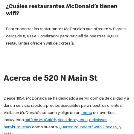
¿Cuáles restaurantes McDonald’s tienen
wifi?
Para encontrar los restaurantes McDonald’s que ofrecen wifi gratis
cerca de ti, usa el Localizador para ver cuál de nuestras 14,000
restaurantes ofrecen wifi de cortesía.
Acerca de 520 N Main St
Desde 1954, McDonald’s se ha dedicado a servir comida de calidad y a
dar un servicio rápido a precios asequibles para nuestros clientes.
Visita un McDonald’s cercano y elige de un
menú
de favoritos,
incluyendo
café de McCafé®
,
ricos desayunos
,
deliciosas
hamburguesas
como nuestra
Quarter Pounder®* with Cheese
, ¡y