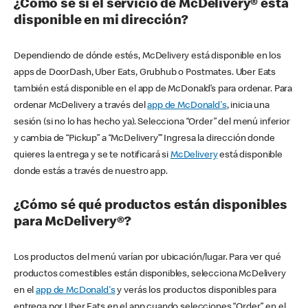
¿Cómo sé si el servicio de McDelivery® está
disponible en mi dirección?
Dependiendo de dónde estés, McDelivery está disponible en los
apps de DoorDash, Uber Eats, Grubhub o Postmates. Uber Eats
también está disponible en el app de McDonald’s para ordenar. Para
ordenar McDelivery a través del
app de McDonald's
, inicia una
sesión (si no lo has hecho ya). Selecciona “Order” del menú inferior
y cambia de “Pickup” a “McDelivery’” Ingresa la dirección donde
quieres la entrega y se te notificará si
McDelivery
está disponible
donde estás a través de nuestro app.
¿Cómo sé qué productos están disponibles
para McDelivery®?
Los productos del menú varían por ubicación/lugar. Para ver qué
productos comestibles están disponibles, selecciona McDelivery
en el
app de McDonald's
y verás los productos disponibles para
entrega por Uber Eats en el app cuando selecciones “Order” en el