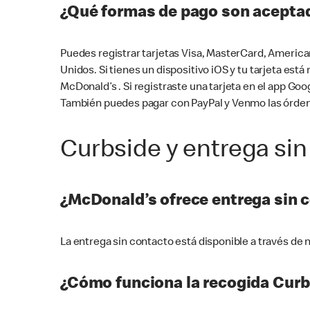
¿Qué formas de pago son aceptad
Puedes registrar tarjetas Visa, MasterCard, America
Unidos. Si tienes un dispositivo iOS y tu tarjeta es
McDonald’s . Si registraste una tarjeta en el app 
También puedes pagar con PayPal y Venmo las órden
Curbside y entrega sin
¿McDonald’s ofrece entrega sin 
La entrega sin contacto está disponible a través d
¿Cómo funciona la recogida Curb