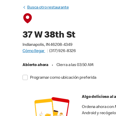
Busca otro restaurante
37 W 38th St
Indianapolis, IN 46208-4349
Cómo llegar
(317) 926-8326
Abierto ahora
•
Cierra a las 03:50 AM
Programar como ubicación preferida
Algo delicioso al
Ordena ahora con M
Android y recógelo