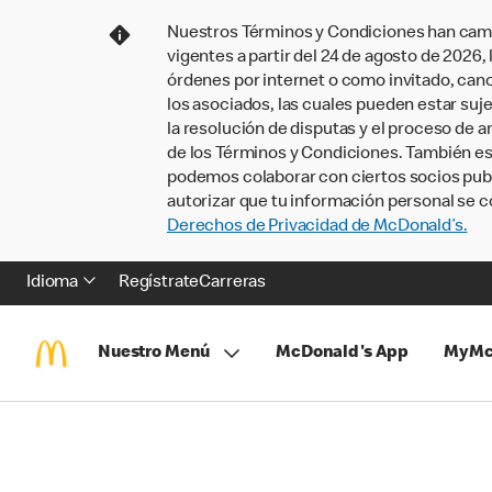
Nuestros Términos y Condiciones han camb
vigentes a partir del 24 de agosto de 2026
órdenes por internet o como invitado, ca
los asociados, las cuales pueden estar suje
la resolución de disputas y el proceso de a
de los Términos y Condiciones. También e
podemos colaborar con ciertos socios publi
autorizar que tu información personal se c
Derechos de Privacidad de McDonald’s.
Idioma
Regístrate
Carreras
Nuestro Menú
McDonald's App
MyMc