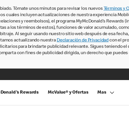
iado. Tómate unos minutos para revisar los nuevos
Términos y 
, los cuales incluyen actualizaciones de nuestra experiencia Mobi
ncelaciones y reembolsos), el programa MyMcDonald’s Rewards (
tas a los términos de estos), funciones de valor acumulado, como 
rbitraje. Al seguir usando nuestro sitio web después de esa fecha
stamos actualizando nuestra
Declaración de Privacidad
con el pro
citarios para brindarte publicidad relevante. Sigues teniendo el
omparta con fines de publicidad dirigida, un derecho que puedes 
Donald's Rewards
McValue® y Ofertas
Mas