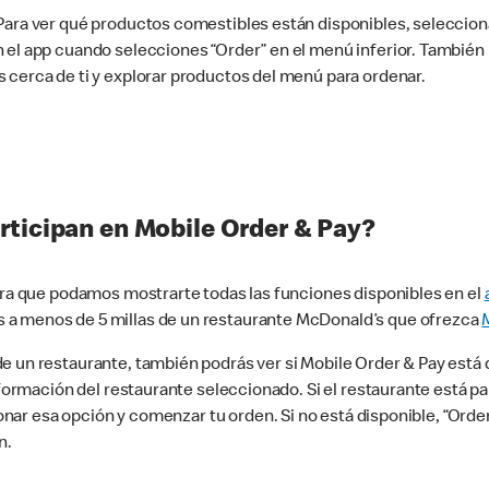
 Para ver qué productos comestibles están disponibles, seleccio
n el app cuando selecciones “Order” en el menú inferior. Tambié
 cerca de ti y explorar productos del menú para ordenar.
rticipan en Mobile Order & Pay?
para que podamos mostrarte todas las funciones disponibles en el
 a menos de 5 millas de un restaurante McDonald’s que ofrezca
 un restaurante, también podrás ver si Mobile Order & Pay está d
información del restaurante seleccionado. Si el restaurante está p
ccionar esa opción y comenzar tu orden. Si no está disponible, “Or
n.