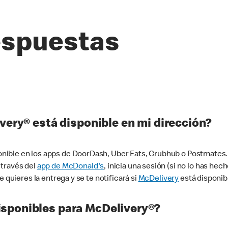
espuestas
very® está disponible en mi dirección?
ible en los apps de DoorDash, Uber Eats, Grubhub o Postmates. 
 través del
app de McDonald's
, inicia una sesión (si no lo has he
 quieres la entrega y se te notificará si
McDelivery
está disponib
sponibles para McDelivery®?