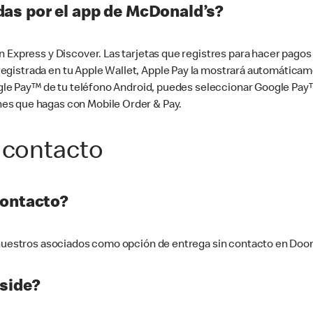
as por el app de McDonald’s?
n Express y Discover. Las tarjetas que registres para hacer pago
tá registrada en tu Apple Wallet, Apple Pay la mostrará automáti
Google Pay™ de tu teléfono Android, puedes seleccionar Google P
es que hagas con Mobile Order & Pay.
 contacto
contacto?
e nuestros asociados como opción de entrega sin contacto en Doo
side?