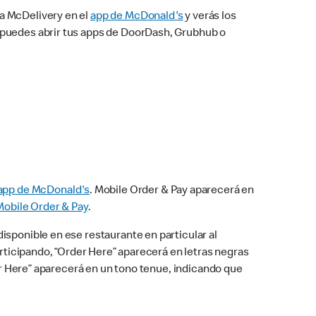
na McDelivery en el
app de McDonald's
y verás los
n puedes abrir tus apps de DoorDash, Grubhub o
app de McDonald's
. Mobile Order & Pay aparecerá en
Mobile Order & Pay
.
isponible en ese restaurante en particular al
articipando, “Order Here” aparecerá en letras negras
der Here” aparecerá en un tono tenue, indicando que