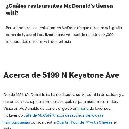
¿Cuáles restaurantes McDonald’s tienen
wifi?
Para encontrar los restaurantes McDonald’s que ofrecen wifi gratis
cerca de ti, usa el Localizador para ver cuál de nuestras 14,000
restaurantes ofrecen wifi de cortesía.
Acerca de 5199 N Keystone Ave
Desde 1954, McDonald’s se ha dedicado a servir comida de calidad y a
dar un servicio rápido a precios asequibles para nuestros clientes.
Visita un McDonald’s cercano y elige de un
menú
de favoritos,
incluyendo
café de McCafé®
,
ricos desayunos
,
deliciosas
hamburguesas
como nuestra
Quarter Pounder®* with Cheese
, ¡y