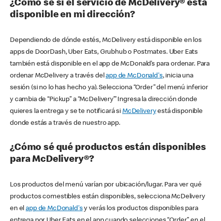
¿Cómo sé si el servicio de McDelivery® está
disponible en mi dirección?
Dependiendo de dónde estés, McDelivery está disponible en los
apps de DoorDash, Uber Eats, Grubhub o Postmates. Uber Eats
también está disponible en el app de McDonald’s para ordenar. Para
ordenar McDelivery a través del
app de McDonald's
, inicia una
sesión (si no lo has hecho ya). Selecciona “Order” del menú inferior
y cambia de “Pickup” a “McDelivery’” Ingresa la dirección donde
quieres la entrega y se te notificará si
McDelivery
está disponible
donde estás a través de nuestro app.
¿Cómo sé qué productos están disponibles
para McDelivery®?
Los productos del menú varían por ubicación/lugar. Para ver qué
productos comestibles están disponibles, selecciona McDelivery
en el
app de McDonald's
y verás los productos disponibles para
entrega por Uber Eats en el app cuando selecciones “Order” en el