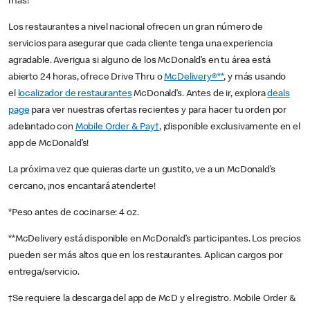
más!
Los restaurantes a nivel nacional ofrecen un gran número de
servicios para asegurar que cada cliente tenga una experiencia
agradable. Averigua si alguno de los McDonald’s en tu área está
abierto 24 horas, ofrece Drive Thru o
McDelivery®**
, y más usando
el
localizador de restaurantes
McDonald’s. Antes de ir, explora
deals
page
para ver nuestras ofertas recientes y para hacer tu orden por
adelantado con
Mobile Order & Pay†
, ¡disponible exclusivamente en el
app de McDonald’s!
La próxima vez que quieras darte un gustito, ve a un McDonald’s
cercano, ¡nos encantará atenderte!
*Peso antes de cocinarse: 4 oz.
**McDelivery está disponible en McDonald’s participantes. Los precios
pueden ser más altos que en los restaurantes. Aplican cargos por
entrega/servicio.
†Se requiere la descarga del app de McD y el registro. Mobile Order &