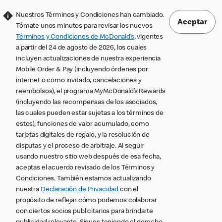
Nuestros Términos y Condiciones han cambiado.
Aceptar
Tómate unos minutos para revisar los nuevos
Términos y Condiciones de McDonald’s
, vigentes
a partir del 24 de agosto de 2026, los cuales
incluyen actualizaciones de nuestra experiencia
Mobile Order & Pay (incluyendo órdenes por
internet o como invitado, cancelaciones y
reembolsos), el programa MyMcDonald’s Rewards
(incluyendo las recompensas de los asociados,
las cuales pueden estar sujetas a los términos de
estos), funciones de valor acumulado, como
tarjetas digitales de regalo, y la resolución de
disputas y el proceso de arbitraje. Al seguir
usando nuestro sitio web después de esa fecha,
aceptas el acuerdo revisado de los Términos y
Condiciones. También estamos actualizando
nuestra
Declaración de Privacidad
con el
propósito de reflejar cómo podemos colaborar
con ciertos socios publicitarios para brindarte