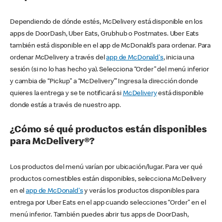
Dependiendo de dónde estés, McDelivery está disponible en los
apps de DoorDash, Uber Eats, Grubhub o Postmates. Uber Eats
también está disponible en el app de McDonald’s para ordenar. Para
ordenar McDelivery a través del
app de McDonald's
, inicia una
sesión (si no lo has hecho ya). Selecciona “Order” del menú inferior
y cambia de “Pickup” a “McDelivery’” Ingresa la dirección donde
quieres la entrega y se te notificará si
McDelivery
está disponible
donde estás a través de nuestro app.
¿Cómo sé qué productos están disponibles
para McDelivery®?
Los productos del menú varían por ubicación/lugar. Para ver qué
productos comestibles están disponibles, selecciona McDelivery
en el
app de McDonald's
y verás los productos disponibles para
entrega por Uber Eats en el app cuando selecciones “Order” en el
menú inferior. También puedes abrir tus apps de DoorDash,