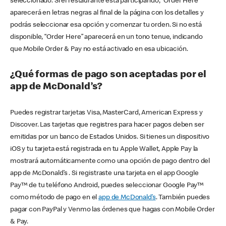
seleccionado. Si el restaurante está participando, “Order Here”
aparecerá en letras negras al final de la página con los detalles y
podrás seleccionar esa opción y comenzar tu orden. Si no está
disponible, “Order Here” aparecerá en un tono tenue, indicando
que Mobile Order & Pay no está activado en esa ubicación.
¿Qué formas de pago son aceptadas por el
app de McDonald’s?
Puedes registrar tarjetas Visa, MasterCard, American Express y
Discover. Las tarjetas que registres para hacer pagos deben ser
emitidas por un banco de Estados Unidos. Si tienes un dispositivo
iOS y tu tarjeta está registrada en tu Apple Wallet, Apple Pay la
mostrará automáticamente como una opción de pago dentro del
app de McDonald’s . Si registraste una tarjeta en el app Google
Pay™ de tu teléfono Android, puedes seleccionar Google Pay™
como método de pago en el
app de McDonald’s
. También puedes
pagar con PayPal y Venmo las órdenes que hagas con Mobile Order
& Pay.