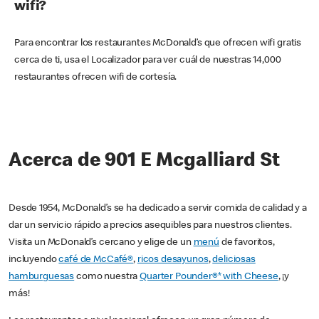
wifi?
Para encontrar los restaurantes McDonald’s que ofrecen wifi gratis
cerca de ti, usa el Localizador para ver cuál de nuestras 14,000
restaurantes ofrecen wifi de cortesía.
Acerca de 901 E Mcgalliard St
Desde 1954, McDonald’s se ha dedicado a servir comida de calidad y a
dar un servicio rápido a precios asequibles para nuestros clientes.
Visita un McDonald’s cercano y elige de un
menú
de favoritos,
incluyendo
café de McCafé®
,
ricos desayunos
,
deliciosas
hamburguesas
como nuestra
Quarter Pounder®* with Cheese
, ¡y
más!