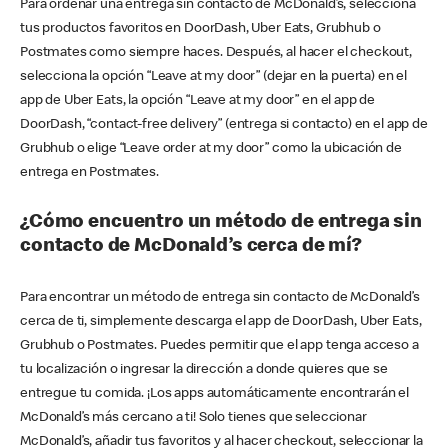
Para ordenar una entrega sin contacto de McDonald’s, selecciona
tus productos favoritos en DoorDash, Uber Eats, Grubhub o
Postmates como siempre haces. Después, al hacer el checkout,
selecciona la opción “Leave at my door” (dejar en la puerta) en el
app de Uber Eats, la opción “Leave at my door” en el app de
DoorDash, “contact-free delivery” (entrega si contacto) en el app de
Grubhub o elige “Leave order at my door” como la ubicación de
entrega en Postmates.
¿Cómo encuentro un método de entrega sin
contacto de McDonald’s cerca de mí?
Para encontrar un método de entrega sin contacto de McDonald’s
cerca de ti, simplemente descarga el app de DoorDash, Uber Eats,
Grubhub o Postmates. Puedes permitir que el app tenga acceso a
tu localización o ingresar la dirección a donde quieres que se
entregue tu comida. ¡Los apps automáticamente encontrarán el
McDonald’s más cercano a ti! Solo tienes que seleccionar
McDonald’s, añadir tus favoritos y al hacer checkout, seleccionar la