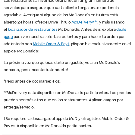
Los restaurantes a nivel nacional ofrecen un gran número de
servicios para asegurar que cada cliente tenga una experiencia
agradable. Averigua si alguno de los McDonald’s en tu área está
abierto 24 horas, ofrece Drive Thru o
McDelivery®**
, y más usando
el
localizador de restaurantes
McDonald’s. Antes de ir, explora
deals
page
para ver nuestras ofertas recientes y para hacer tu orden por
adelantado con
Mobile Order & Pay†
, ¡disponible exclusivamente en el
app de McDonald’s!
La próxima vez que quieras darte un gustito, ve a un McDonald’s
cercano, ¡nos encantará atenderte!
*Peso antes de cocinarse: 4 oz.
**McDelivery está disponible en McDonald’s participantes. Los precios
pueden ser más altos que en los restaurantes. Aplican cargos por
entrega/servicio.
†Se requiere la descarga del app de McD y el registro. Mobile Order &
Pay está disponible en McDonald’s participantes.