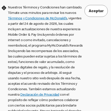
Nuestros Términos y Condiciones han cambiado.
Aceptar
Tómate unos minutos para revisar los nuevos
Términos y Condiciones de McDonald’s
, vigentes
a partir del 24 de agosto de 2026, los cuales
incluyen actualizaciones de nuestra experiencia
Mobile Order & Pay (incluyendo órdenes por
internet o como invitado, cancelaciones y
reembolsos), el programa MyMcDonald’s Rewards
(incluyendo las recompensas de los asociados,
las cuales pueden estar sujetas a los términos de
estos), funciones de valor acumulado, como
tarjetas digitales de regalo, y la resolución de
disputas y el proceso de arbitraje. Al seguir
usando nuestro sitio web después de esa fecha,
aceptas el acuerdo revisado de los Términos y
Condiciones. También estamos actualizando
nuestra
Declaración de Privacidad
con el
propósito de reflejar cómo podemos colaborar
con ciertos socios publicitarios para brindarte