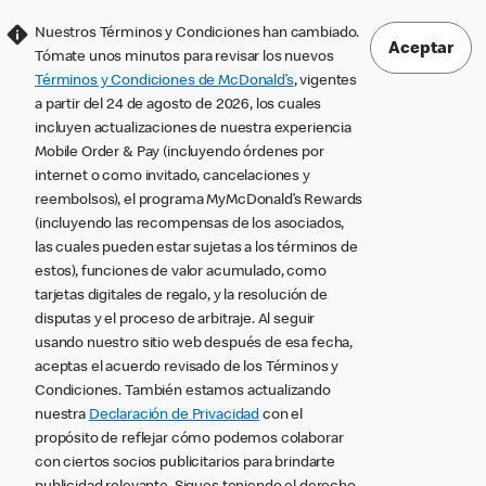
Nuestros Términos y Condiciones han cambiado.
Aceptar
Tómate unos minutos para revisar los nuevos
Términos y Condiciones de McDonald’s
, vigentes
a partir del 24 de agosto de 2026, los cuales
incluyen actualizaciones de nuestra experiencia
Mobile Order & Pay (incluyendo órdenes por
internet o como invitado, cancelaciones y
reembolsos), el programa MyMcDonald’s Rewards
(incluyendo las recompensas de los asociados,
las cuales pueden estar sujetas a los términos de
estos), funciones de valor acumulado, como
tarjetas digitales de regalo, y la resolución de
disputas y el proceso de arbitraje. Al seguir
usando nuestro sitio web después de esa fecha,
aceptas el acuerdo revisado de los Términos y
Condiciones. También estamos actualizando
nuestra
Declaración de Privacidad
con el
propósito de reflejar cómo podemos colaborar
con ciertos socios publicitarios para brindarte