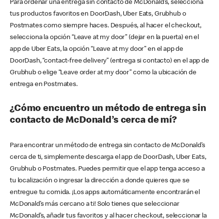
Para ordenar una entrega sin contacto de McDonald’s, selecciona
tus productos favoritos en DoorDash, Uber Eats, Grubhub o
Postmates como siempre haces. Después, al hacer el checkout,
selecciona la opción “Leave at my door” (dejar en la puerta) en el
app de Uber Eats, la opción “Leave at my door” en el app de
DoorDash, “contact-free delivery” (entrega si contacto) en el app de
Grubhub o elige “Leave order at my door” como la ubicación de
entrega en Postmates.
¿Cómo encuentro un método de entrega sin
contacto de McDonald’s cerca de mí?
Para encontrar un método de entrega sin contacto de McDonald’s
cerca de ti, simplemente descarga el app de DoorDash, Uber Eats,
Grubhub o Postmates. Puedes permitir que el app tenga acceso a
tu localización o ingresar la dirección a donde quieres que se
entregue tu comida. ¡Los apps automáticamente encontrarán el
McDonald’s más cercano a ti! Solo tienes que seleccionar
McDonald’s, añadir tus favoritos y al hacer checkout, seleccionar la