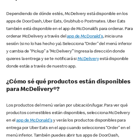
Dependiendo de dónde estés, McDelivery está disponible en los
apps de DoorDash, Uber Eats, Grubhub o Postmates. Uber Eats
también está disponible en el app de McDonald’s para ordenar. Para
ordenar McDelivery a través del
app de McDonald's
, inicia una
sesión (si no lo has hecho ya). Selecciona “Order” del menú inferior
y cambia de “Pickup” a “McDelivery’” Ingresa la dirección donde
quieres la entrega y se te notificará si
McDelivery
está disponible
donde estás a través de nuestro app.
¿Cómo sé qué productos están disponibles
para McDelivery®?
Los productos del menú varían por ubicación/lugar. Para ver qué
productos comestibles están disponibles, selecciona McDelivery
en el
app de McDonald's
y verás los productos disponibles para
entrega por Uber Eats en el app cuando selecciones “Order” en el
menú inferior. También puedes abrir tus apps de DoorDash,