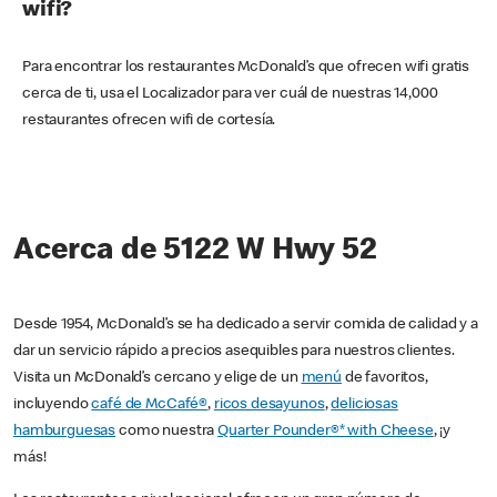
wifi?
Para encontrar los restaurantes McDonald’s que ofrecen wifi gratis
cerca de ti, usa el Localizador para ver cuál de nuestras 14,000
restaurantes ofrecen wifi de cortesía.
Acerca de 5122 W Hwy 52
Desde 1954, McDonald’s se ha dedicado a servir comida de calidad y a
dar un servicio rápido a precios asequibles para nuestros clientes.
Visita un McDonald’s cercano y elige de un
menú
de favoritos,
incluyendo
café de McCafé®
,
ricos desayunos
,
deliciosas
hamburguesas
como nuestra
Quarter Pounder®* with Cheese
, ¡y
más!