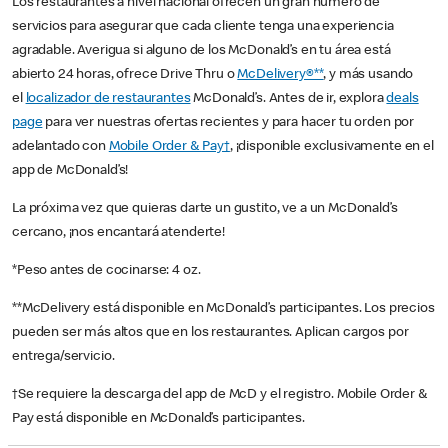
Los restaurantes a nivel nacional ofrecen un gran número de
servicios para asegurar que cada cliente tenga una experiencia
agradable. Averigua si alguno de los McDonald’s en tu área está
abierto 24 horas, ofrece Drive Thru o
McDelivery®**
, y más usando
el
localizador de restaurantes
McDonald’s. Antes de ir, explora
deals
page
para ver nuestras ofertas recientes y para hacer tu orden por
adelantado con
Mobile Order & Pay†
, ¡disponible exclusivamente en el
app de McDonald’s!
La próxima vez que quieras darte un gustito, ve a un McDonald’s
cercano, ¡nos encantará atenderte!
*Peso antes de cocinarse: 4 oz.
**McDelivery está disponible en McDonald’s participantes. Los precios
pueden ser más altos que en los restaurantes. Aplican cargos por
entrega/servicio.
†Se requiere la descarga del app de McD y el registro. Mobile Order &
Pay está disponible en McDonald’s participantes.