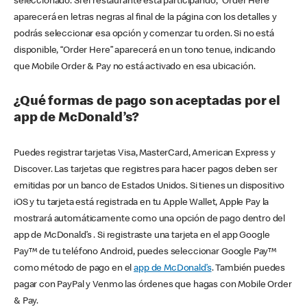
seleccionado. Si el restaurante está participando, “Order Here”
aparecerá en letras negras al final de la página con los detalles y
podrás seleccionar esa opción y comenzar tu orden. Si no está
disponible, “Order Here” aparecerá en un tono tenue, indicando
que Mobile Order & Pay no está activado en esa ubicación.
¿Qué formas de pago son aceptadas por el
app de McDonald’s?
Puedes registrar tarjetas Visa, MasterCard, American Express y
Discover. Las tarjetas que registres para hacer pagos deben ser
emitidas por un banco de Estados Unidos. Si tienes un dispositivo
iOS y tu tarjeta está registrada en tu Apple Wallet, Apple Pay la
mostrará automáticamente como una opción de pago dentro del
app de McDonald’s . Si registraste una tarjeta en el app Google
Pay™ de tu teléfono Android, puedes seleccionar Google Pay™
como método de pago en el
app de McDonald’s
. También puedes
pagar con PayPal y Venmo las órdenes que hagas con Mobile Order
& Pay.