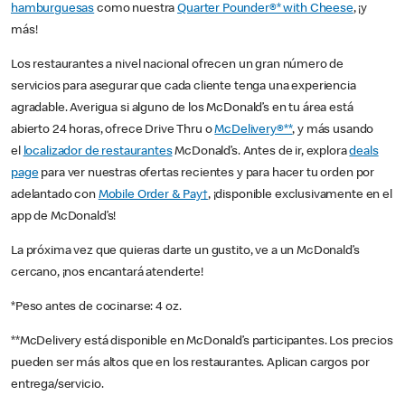
hamburguesas
como nuestra
Quarter Pounder®* with Cheese
, ¡y
más!
Los restaurantes a nivel nacional ofrecen un gran número de
servicios para asegurar que cada cliente tenga una experiencia
agradable. Averigua si alguno de los McDonald’s en tu área está
abierto 24 horas, ofrece Drive Thru o
McDelivery®**
, y más usando
el
localizador de restaurantes
McDonald’s. Antes de ir, explora
deals
page
para ver nuestras ofertas recientes y para hacer tu orden por
adelantado con
Mobile Order & Pay†
, ¡disponible exclusivamente en el
app de McDonald’s!
La próxima vez que quieras darte un gustito, ve a un McDonald’s
cercano, ¡nos encantará atenderte!
*Peso antes de cocinarse: 4 oz.
**McDelivery está disponible en McDonald’s participantes. Los precios
pueden ser más altos que en los restaurantes. Aplican cargos por
entrega/servicio.