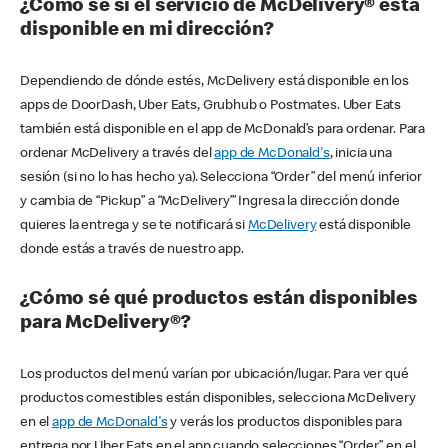
¿Cómo sé si el servicio de McDelivery® está
disponible en mi dirección?
Dependiendo de dónde estés, McDelivery está disponible en los
apps de DoorDash, Uber Eats, Grubhub o Postmates. Uber Eats
también está disponible en el app de McDonald’s para ordenar. Para
ordenar McDelivery a través del
app de McDonald's
, inicia una
sesión (si no lo has hecho ya). Selecciona “Order” del menú inferior
y cambia de “Pickup” a “McDelivery’” Ingresa la dirección donde
quieres la entrega y se te notificará si
McDelivery
está disponible
donde estás a través de nuestro app.
¿Cómo sé qué productos están disponibles
para McDelivery®?
Los productos del menú varían por ubicación/lugar. Para ver qué
productos comestibles están disponibles, selecciona McDelivery
en el
app de McDonald's
y verás los productos disponibles para
entrega por Uber Eats en el app cuando selecciones “Order” en el