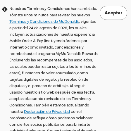
Nuestros Términos y Condiciones han cambiado.
Aceptar
Tómate unos minutos para revisar los nuevos
Términos y Condiciones de McDonald’s
, vigentes
a partir del 24 de agosto de 2026, los cuales
incluyen actualizaciones de nuestra experiencia
Mobile Order & Pay (incluyendo órdenes por
internet o como invitado, cancelaciones y
reembolsos), el programa MyMcDonald’s Rewards
(incluyendo las recompensas de los asociados,
las cuales pueden estar sujetas a los términos de
estos), funciones de valor acumulado, como
tarjetas digitales de regalo, y la resolución de
disputas y el proceso de arbitraje. Al seguir
usando nuestro sitio web después de esa fecha,
aceptas el acuerdo revisado de los Términos y
Condiciones. También estamos actualizando
nuestra
Declaración de Privacidad
con el
propósito de reflejar cómo podemos colaborar
con ciertos socios publicitarios para brindarte