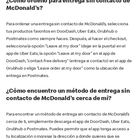
¿Cómo ordeno para entrega sin contacto de
McDonald’s?
Para ordenar una entrega sin contacto de McDonald’s, selecciona
tus productos favoritos en DoorDash, Uber Eats, Grubhub o
Postmates como siempre haces. Después, al hacer el checkout,
selecciona la opción “Leave at my door” (dejar en la puerta) en el
app de Uber Eats, la opción “Leave at my door” en el app de
DoorDash, “contact-free delivery” (entrega si contacto) en el app de
Grubhub o elige “Leave order at my door” como la ubicación de
entrega en Postmates.
¿Cómo encuentro un método de entrega sin
contacto de McDonald’s cerca de mí?
Para encontrar un método de entrega sin contacto de McDonald’s
cerca de ti, simplemente descarga el app de DoorDash, Uber Eats,
Grubhub o Postmates. Puedes permitir que el app tenga acceso a
tu localización o ingresar la dirección a donde quieres que se