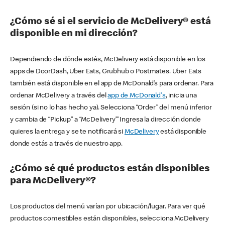
¿Cómo sé si el servicio de McDelivery® está
disponible en mi dirección?
Dependiendo de dónde estés, McDelivery está disponible en los
apps de DoorDash, Uber Eats, Grubhub o Postmates. Uber Eats
también está disponible en el app de McDonald’s para ordenar. Para
ordenar McDelivery a través del
app de McDonald's
, inicia una
sesión (si no lo has hecho ya). Selecciona “Order” del menú inferior
y cambia de “Pickup” a “McDelivery’” Ingresa la dirección donde
quieres la entrega y se te notificará si
McDelivery
está disponible
donde estás a través de nuestro app.
¿Cómo sé qué productos están disponibles
para McDelivery®?
Los productos del menú varían por ubicación/lugar. Para ver qué
productos comestibles están disponibles, selecciona McDelivery