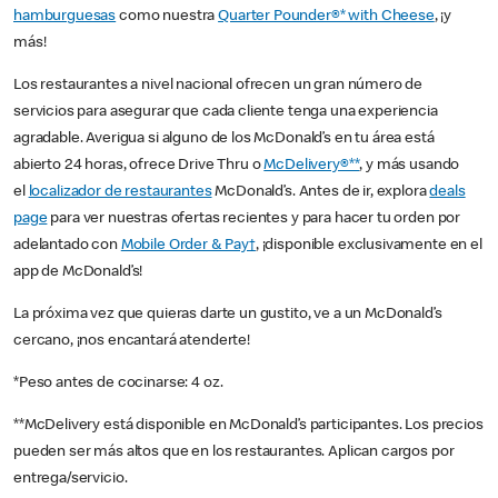
hamburguesas
como nuestra
Quarter Pounder®* with Cheese
, ¡y
más!
Los restaurantes a nivel nacional ofrecen un gran número de
servicios para asegurar que cada cliente tenga una experiencia
agradable. Averigua si alguno de los McDonald’s en tu área está
abierto 24 horas, ofrece Drive Thru o
McDelivery®**
, y más usando
el
localizador de restaurantes
McDonald’s. Antes de ir, explora
deals
page
para ver nuestras ofertas recientes y para hacer tu orden por
adelantado con
Mobile Order & Pay†
, ¡disponible exclusivamente en el
app de McDonald’s!
La próxima vez que quieras darte un gustito, ve a un McDonald’s
cercano, ¡nos encantará atenderte!
*Peso antes de cocinarse: 4 oz.
**McDelivery está disponible en McDonald’s participantes. Los precios
pueden ser más altos que en los restaurantes. Aplican cargos por
entrega/servicio.