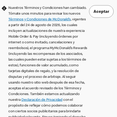
Nuestros Términos y Condiciones han cambiado.
Aceptar
Tómate unos minutos para revisar los nuevos
Términos y Condiciones de McDonald’s
, vigentes
a partir del 24 de agosto de 2026, los cuales
incluyen actualizaciones de nuestra experiencia
Mobile Order & Pay (incluyendo órdenes por
internet o como invitado, cancelaciones y
reembolsos), el programa MyMcDonald’s Rewards
(incluyendo las recompensas de los asociados,
las cuales pueden estar sujetas a los términos de
estos), funciones de valor acumulado, como
tarjetas digitales de regalo, y la resolución de
disputas y el proceso de arbitraje. Al seguir
usando nuestro sitio web después de esa fecha,
aceptas el acuerdo revisado de los Términos y
Condiciones. También estamos actualizando
nuestra
Declaración de Privacidad
con el
propósito de reflejar cómo podemos colaborar
con ciertos socios publicitarios para brindarte