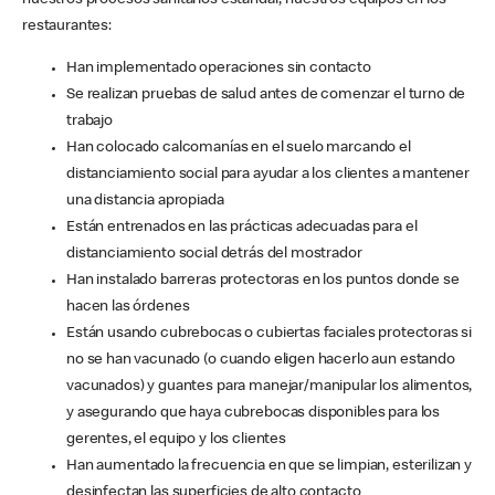
nuestros procesos sanitarios estándar, nuestros equipos en los
restaurantes:
Han implementado operaciones sin contacto
Se realizan pruebas de salud antes de comenzar el turno de
trabajo
Han colocado calcomanías en el suelo marcando el
distanciamiento social para ayudar a los clientes a mantener
una distancia apropiada
Están entrenados en las prácticas adecuadas para el
distanciamiento social detrás del mostrador
Han instalado barreras protectoras en los puntos donde se
hacen las órdenes
Están usando cubrebocas o cubiertas faciales protectoras si
no se han vacunado (o cuando eligen hacerlo aun estando
vacunados) y guantes para manejar/manipular los alimentos,
y asegurando que haya cubrebocas disponibles para los
gerentes, el equipo y los clientes
Han aumentado la frecuencia en que se limpian, esterilizan y
desinfectan las superficies de alto contacto