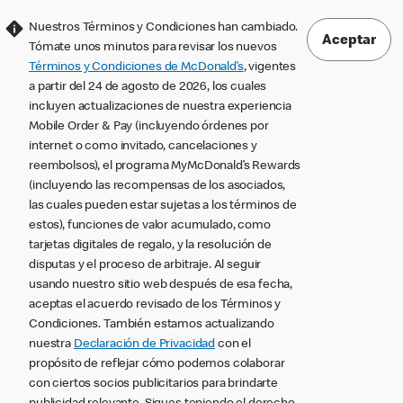
Nuestros Términos y Condiciones han cambiado.
Aceptar
Tómate unos minutos para revisar los nuevos
Términos y Condiciones de McDonald’s
, vigentes
a partir del 24 de agosto de 2026, los cuales
incluyen actualizaciones de nuestra experiencia
Mobile Order & Pay (incluyendo órdenes por
internet o como invitado, cancelaciones y
reembolsos), el programa MyMcDonald’s Rewards
(incluyendo las recompensas de los asociados,
las cuales pueden estar sujetas a los términos de
estos), funciones de valor acumulado, como
tarjetas digitales de regalo, y la resolución de
disputas y el proceso de arbitraje. Al seguir
usando nuestro sitio web después de esa fecha,
aceptas el acuerdo revisado de los Términos y
Condiciones. También estamos actualizando
nuestra
Declaración de Privacidad
con el
propósito de reflejar cómo podemos colaborar
con ciertos socios publicitarios para brindarte