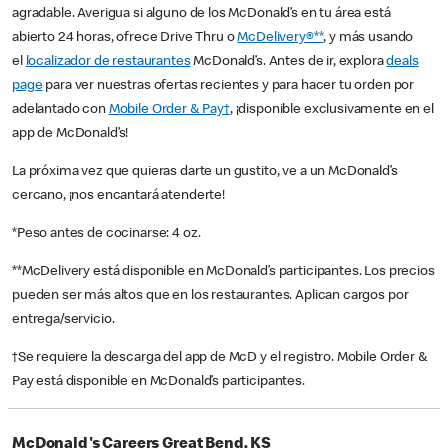
agradable. Averigua si alguno de los McDonald’s en tu área está
abierto 24 horas, ofrece Drive Thru o
McDelivery®**
, y más usando
el
localizador de restaurantes
McDonald’s. Antes de ir, explora
deals
page
para ver nuestras ofertas recientes y para hacer tu orden por
adelantado con
Mobile Order & Pay†
, ¡disponible exclusivamente en el
app de McDonald’s!
La próxima vez que quieras darte un gustito, ve a un McDonald’s
cercano, ¡nos encantará atenderte!
*Peso antes de cocinarse: 4 oz.
**McDelivery está disponible en McDonald’s participantes. Los precios
pueden ser más altos que en los restaurantes. Aplican cargos por
entrega/servicio.
†Se requiere la descarga del app de McD y el registro. Mobile Order &
Pay está disponible en McDonald’s participantes.
McDonald's Careers Great Bend, KS