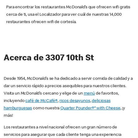
Para encontrar los restaurantes McDonald’s que ofrecen wifi gratis
cerca de ti, usa el Localizador para ver cuál de nuestras 14,000
restaurantes ofrecen wifi de cortesía.
Acerca de 3307 10th St
Desde 1954, McDonald’s se ha dedicado a servir comida de calidad y a
dar un servicio rápido a precios asequibles para nuestros clientes.
Visita un McDonald’s cercano y elige de un
menú
de favoritos,
incluyendo
café de McCafé®
,
ricos desayunos
,
deliciosas
hamburguesas
como nuestra
Quarter Pounder®* with Cheese
, ¡y
más!
Los restaurantes a nivel nacional ofrecen un gran número de
servicios para asegurar que cada cliente tenga una experiencia