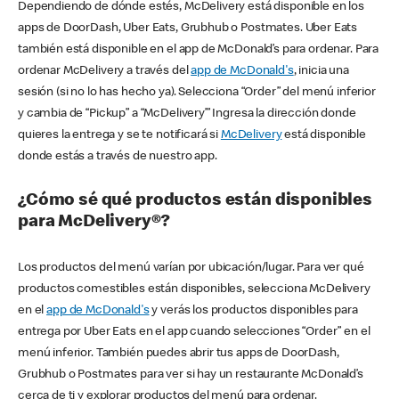
Dependiendo de dónde estés, McDelivery está disponible en los
apps de DoorDash, Uber Eats, Grubhub o Postmates. Uber Eats
también está disponible en el app de McDonald’s para ordenar. Para
ordenar McDelivery a través del
app de McDonald's
, inicia una
sesión (si no lo has hecho ya). Selecciona “Order” del menú inferior
y cambia de “Pickup” a “McDelivery’” Ingresa la dirección donde
quieres la entrega y se te notificará si
McDelivery
está disponible
donde estás a través de nuestro app.
¿Cómo sé qué productos están disponibles
para McDelivery®?
Los productos del menú varían por ubicación/lugar. Para ver qué
productos comestibles están disponibles, selecciona McDelivery
en el
app de McDonald's
y verás los productos disponibles para
entrega por Uber Eats en el app cuando selecciones “Order” en el
menú inferior. También puedes abrir tus apps de DoorDash,
Grubhub o Postmates para ver si hay un restaurante McDonald’s
cerca de ti y explorar productos del menú para ordenar.