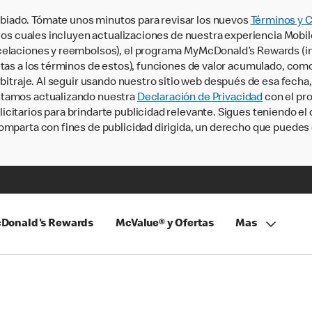
iado. Tómate unos minutos para revisar los nuevos
Términos y 
, los cuales incluyen actualizaciones de nuestra experiencia Mobi
ncelaciones y reembolsos), el programa MyMcDonald’s Rewards (
tas a los términos de estos), funciones de valor acumulado, como 
rbitraje. Al seguir usando nuestro sitio web después de esa fecha
stamos actualizando nuestra
Declaración de Privacidad
con el pro
citarios para brindarte publicidad relevante. Sigues teniendo el
omparta con fines de publicidad dirigida, un derecho que puedes 
Donald's Rewards
McValue® y Ofertas
Mas