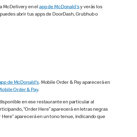
na McDelivery en el
app de McDonald's
y verás los
n puedes abrir tus apps de DoorDash, Grubhub o
app de McDonald's
. Mobile Order & Pay aparecerá en
Mobile Order & Pay
.
isponible en ese restaurante en particular al
articipando, “Order Here” aparecerá en letras negras
der Here” aparecerá en un tono tenue, indicando que