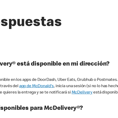
espuestas
very® está disponible en mi dirección?
ible en los apps de DoorDash, Uber Eats, Grubhub o Postmates. 
 través del
app de McDonald's
, inicia una sesión (si no lo has he
 quieres la entrega y se te notificará si
McDelivery
está disponib
sponibles para McDelivery®?