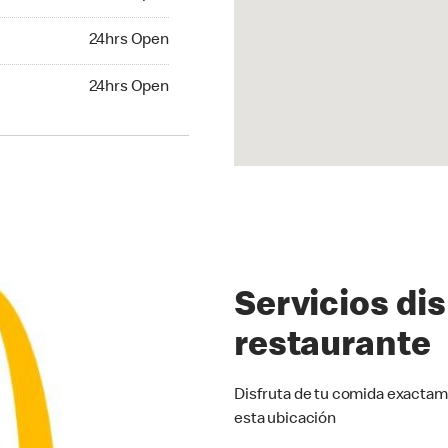
24hrs Open
24hrs Open
hrs Open
24hrs Open
Servicios di
restaurante
Disfruta de tu comida exactam
esta ubicación