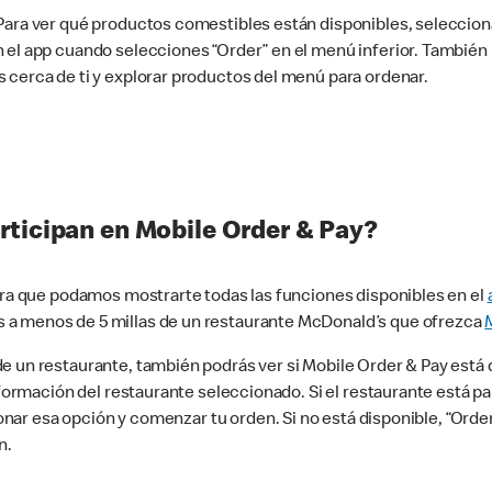
 Para ver qué productos comestibles están disponibles, seleccio
n el app cuando selecciones “Order” en el menú inferior. Tambié
 cerca de ti y explorar productos del menú para ordenar.
rticipan en Mobile Order & Pay?
para que podamos mostrarte todas las funciones disponibles en el
 a menos de 5 millas de un restaurante McDonald’s que ofrezca
 un restaurante, también podrás ver si Mobile Order & Pay está d
información del restaurante seleccionado. Si el restaurante está p
ccionar esa opción y comenzar tu orden. Si no está disponible, “Or
n.