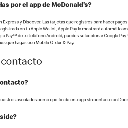
as por el app de McDonald’s?
n Express y Discover. Las tarjetas que registres para hacer pago
tá registrada en tu Apple Wallet, Apple Pay la mostrará automáti
Google Pay™ de tu teléfono Android, puedes seleccionar Google P
es que hagas con Mobile Order & Pay.
 contacto
contacto?
e nuestros asociados como opción de entrega sin contacto en Doo
side?