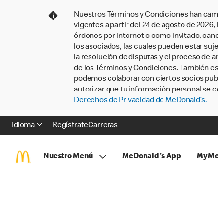
Nuestros Términos y Condiciones han camb
vigentes a partir del 24 de agosto de 2026
órdenes por internet o como invitado, ca
los asociados, las cuales pueden estar suje
la resolución de disputas y el proceso de a
de los Términos y Condiciones. También e
podemos colaborar con ciertos socios publi
autorizar que tu información personal se c
Derechos de Privacidad de McDonald’s.
Idioma
Regístrate
Carreras
Nuestro Menú
McDonald's App
MyMc