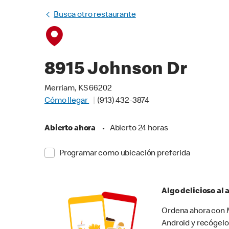
Busca otro restaurante
8915 Johnson Dr
Merriam, KS 66202
Cómo llegar
(913) 432-3874
Abierto ahora
•
Abierto 24 horas
Programar como ubicación preferida
Algo delicioso al
Ordena ahora con M
Android y recógelo