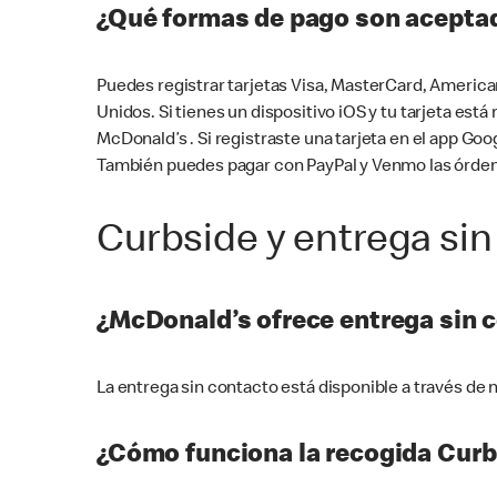
¿Qué formas de pago son aceptad
Puedes registrar tarjetas Visa, MasterCard, America
Unidos. Si tienes un dispositivo iOS y tu tarjeta es
McDonald’s . Si registraste una tarjeta en el app 
También puedes pagar con PayPal y Venmo las órden
Curbside y entrega sin
¿McDonald’s ofrece entrega sin 
La entrega sin contacto está disponible a través d
¿Cómo funciona la recogida Curb