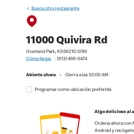
Busca otro restaurante
11000 Quivira Rd
Overland Park, KS 66210-1290
Cómo llegar
(913) 469-0474
Abierto ahora
•
Cierra a las 02:00 AM
Programar como ubicación preferida
Algo delicioso al
Ordena ahora con M
Android y recógelo