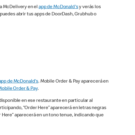
na McDelivery en el
app de McDonald's
y verás los
n puedes abrir tus apps de DoorDash, Grubhub o
app de McDonald's
. Mobile Order & Pay aparecerá en
Mobile Order & Pay
.
isponible en ese restaurante en particular al
articipando, “Order Here” aparecerá en letras negras
der Here” aparecerá en un tono tenue, indicando que