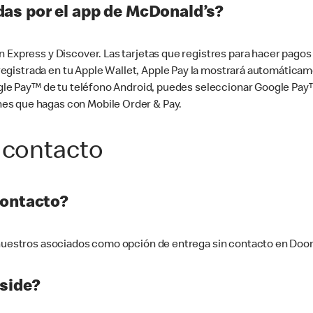
as por el app de McDonald’s?
n Express y Discover. Las tarjetas que registres para hacer pago
tá registrada en tu Apple Wallet, Apple Pay la mostrará automáti
Google Pay™ de tu teléfono Android, puedes seleccionar Google P
es que hagas con Mobile Order & Pay.
 contacto
contacto?
e nuestros asociados como opción de entrega sin contacto en Doo
side?