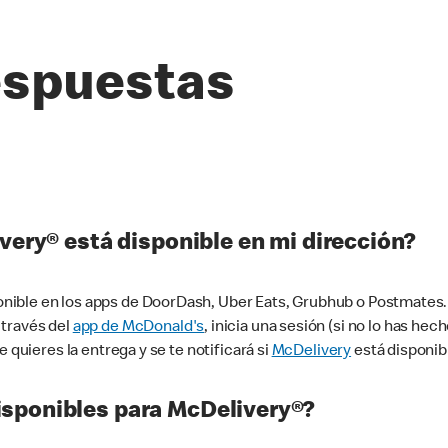
espuestas
very® está disponible en mi dirección?
ible en los apps de DoorDash, Uber Eats, Grubhub o Postmates. 
 través del
app de McDonald's
, inicia una sesión (si no lo has he
 quieres la entrega y se te notificará si
McDelivery
está disponib
sponibles para McDelivery®?