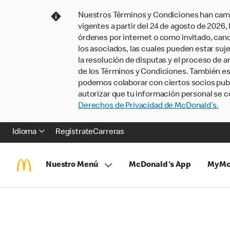
Nuestros Términos y Condiciones han camb
vigentes a partir del 24 de agosto de 2026
órdenes por internet o como invitado, ca
los asociados, las cuales pueden estar suje
la resolución de disputas y el proceso de a
de los Términos y Condiciones. También e
podemos colaborar con ciertos socios publi
autorizar que tu información personal se c
Derechos de Privacidad de McDonald’s.
Idioma
Regístrate
Carreras
Nuestro Menú
McDonald's App
MyMc