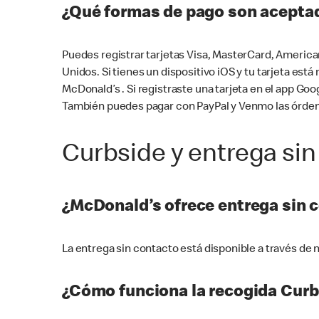
¿Qué formas de pago son aceptad
Puedes registrar tarjetas Visa, MasterCard, America
Unidos. Si tienes un dispositivo iOS y tu tarjeta es
McDonald’s . Si registraste una tarjeta en el app 
También puedes pagar con PayPal y Venmo las órden
Curbside y entrega sin
¿McDonald’s ofrece entrega sin 
La entrega sin contacto está disponible a través d
¿Cómo funciona la recogida Curb