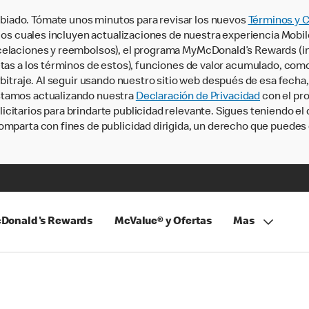
iado. Tómate unos minutos para revisar los nuevos
Términos y 
, los cuales incluyen actualizaciones de nuestra experiencia Mobi
ncelaciones y reembolsos), el programa MyMcDonald’s Rewards (
tas a los términos de estos), funciones de valor acumulado, como 
rbitraje. Al seguir usando nuestro sitio web después de esa fecha
stamos actualizando nuestra
Declaración de Privacidad
con el pro
citarios para brindarte publicidad relevante. Sigues teniendo el
omparta con fines de publicidad dirigida, un derecho que puedes 
Donald's Rewards
McValue® y Ofertas
Mas