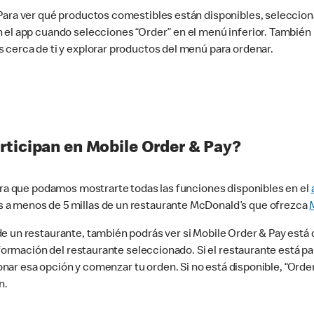
 Para ver qué productos comestibles están disponibles, seleccio
n el app cuando selecciones “Order” en el menú inferior. Tambié
 cerca de ti y explorar productos del menú para ordenar.
rticipan en Mobile Order & Pay?
para que podamos mostrarte todas las funciones disponibles en el
 a menos de 5 millas de un restaurante McDonald’s que ofrezca
 un restaurante, también podrás ver si Mobile Order & Pay está d
información del restaurante seleccionado. Si el restaurante está p
ccionar esa opción y comenzar tu orden. Si no está disponible, “Or
n.