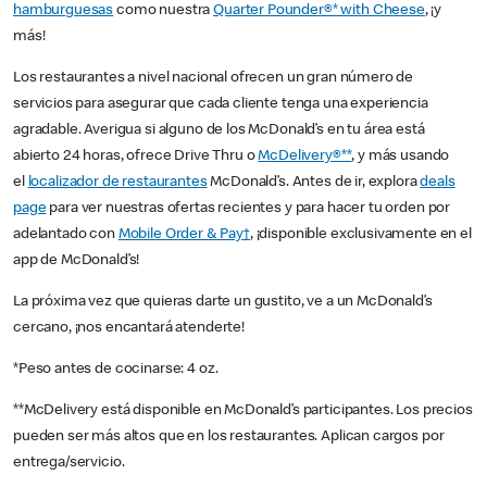
hamburguesas
como nuestra
Quarter Pounder®* with Cheese
, ¡y
más!
Los restaurantes a nivel nacional ofrecen un gran número de
servicios para asegurar que cada cliente tenga una experiencia
agradable. Averigua si alguno de los McDonald’s en tu área está
abierto 24 horas, ofrece Drive Thru o
McDelivery®**
, y más usando
el
localizador de restaurantes
McDonald’s. Antes de ir, explora
deals
page
para ver nuestras ofertas recientes y para hacer tu orden por
adelantado con
Mobile Order & Pay†
, ¡disponible exclusivamente en el
app de McDonald’s!
La próxima vez que quieras darte un gustito, ve a un McDonald’s
cercano, ¡nos encantará atenderte!
*Peso antes de cocinarse: 4 oz.
**McDelivery está disponible en McDonald’s participantes. Los precios
pueden ser más altos que en los restaurantes. Aplican cargos por
entrega/servicio.