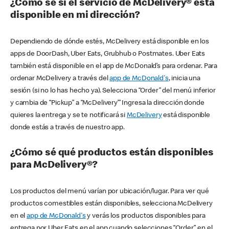
¿Cómo sé si el servicio de McDelivery® está
disponible en mi dirección?
Dependiendo de dónde estés, McDelivery está disponible en los
apps de DoorDash, Uber Eats, Grubhub o Postmates. Uber Eats
también está disponible en el app de McDonald’s para ordenar. Para
ordenar McDelivery a través del
app de McDonald's
, inicia una
sesión (si no lo has hecho ya). Selecciona “Order” del menú inferior
y cambia de “Pickup” a “McDelivery’” Ingresa la dirección donde
quieres la entrega y se te notificará si
McDelivery
está disponible
donde estás a través de nuestro app.
¿Cómo sé qué productos están disponibles
para McDelivery®?
Los productos del menú varían por ubicación/lugar. Para ver qué
productos comestibles están disponibles, selecciona McDelivery
en el
app de McDonald's
y verás los productos disponibles para
entrega por Uber Eats en el app cuando selecciones “Order” en el