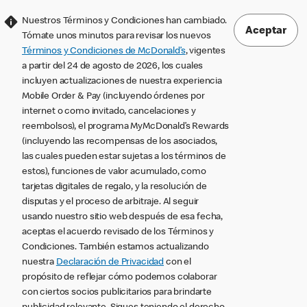
Nuestros Términos y Condiciones han cambiado.
Aceptar
Tómate unos minutos para revisar los nuevos
Términos y Condiciones de McDonald’s
, vigentes
a partir del 24 de agosto de 2026, los cuales
incluyen actualizaciones de nuestra experiencia
Mobile Order & Pay (incluyendo órdenes por
internet o como invitado, cancelaciones y
reembolsos), el programa MyMcDonald’s Rewards
(incluyendo las recompensas de los asociados,
las cuales pueden estar sujetas a los términos de
estos), funciones de valor acumulado, como
tarjetas digitales de regalo, y la resolución de
disputas y el proceso de arbitraje. Al seguir
usando nuestro sitio web después de esa fecha,
aceptas el acuerdo revisado de los Términos y
Condiciones. También estamos actualizando
nuestra
Declaración de Privacidad
con el
propósito de reflejar cómo podemos colaborar
con ciertos socios publicitarios para brindarte