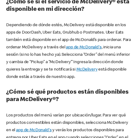
¿Cómo sé si el servicio de McDelivery® está
disponible en mi dirección?
Dependiendo de dónde estés, McDelivery está disponible en los
apps de DoorDash, Uber Eats, Grubhub o Postmates. Uber Eats
también está disponible en el app de McDonald’s para ordenar. Para
ordenar McDelivery a través del
app de McDonald's
, inicia una
sesión (si no lo has hecho ya). Selecciona “Order” del menú inferior
y cambia de “Pickup” a “McDelivery’” Ingresa la dirección donde
quieres la entrega y se te notificará si
McDelivery
está disponible
donde estás a través de nuestro app.
¿Cómo sé qué productos están disponibles
para McDelivery®?
Los productos del menú varían por ubicación/lugar. Para ver qué
productos comestibles están disponibles, selecciona McDelivery
en el
app de McDonald's
y verás los productos disponibles para
entrega por Uber Eats en el app cuando selecciones “Order” en el