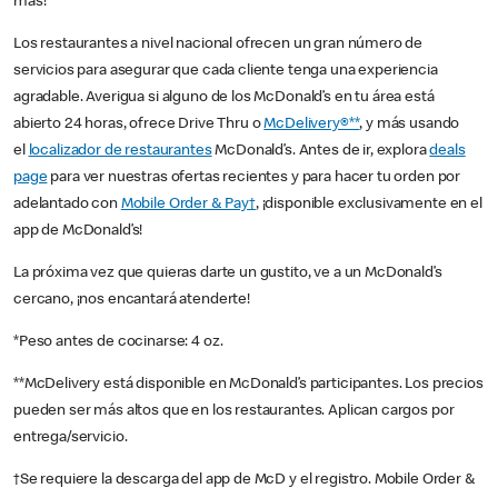
más!
Los restaurantes a nivel nacional ofrecen un gran número de
servicios para asegurar que cada cliente tenga una experiencia
agradable. Averigua si alguno de los McDonald’s en tu área está
abierto 24 horas, ofrece Drive Thru o
McDelivery®**
, y más usando
el
localizador de restaurantes
McDonald’s. Antes de ir, explora
deals
page
para ver nuestras ofertas recientes y para hacer tu orden por
adelantado con
Mobile Order & Pay†
, ¡disponible exclusivamente en el
app de McDonald’s!
La próxima vez que quieras darte un gustito, ve a un McDonald’s
cercano, ¡nos encantará atenderte!
*Peso antes de cocinarse: 4 oz.
**McDelivery está disponible en McDonald’s participantes. Los precios
pueden ser más altos que en los restaurantes. Aplican cargos por
entrega/servicio.
†Se requiere la descarga del app de McD y el registro. Mobile Order &