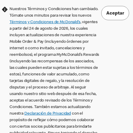
Nuestros Términos y Condiciones han cambiado.
Aceptar
Tómate unos minutos para revisar los nuevos
Términos y Condiciones de McDonald’s
, vigentes
a partir del 24 de agosto de 2026, los cuales
incluyen actualizaciones de nuestra experiencia
Mobile Order & Pay (incluyendo órdenes por
internet o como invitado, cancelaciones y
reembolsos), el programa MyMcDonald’s Rewards
(incluyendo las recompensas de los asociados,
las cuales pueden estar sujetas a los términos de
estos), funciones de valor acumulado, como
tarjetas digitales de regalo, y la resolución de
disputas y el proceso de arbitraje. Al seguir
usando nuestro sitio web después de esa fecha,
aceptas el acuerdo revisado de los Términos y
Condiciones. También estamos actualizando
nuestra
Declaración de Privacidad
con el
propósito de reflejar cómo podemos colaborar
con ciertos socios publicitarios para brindarte