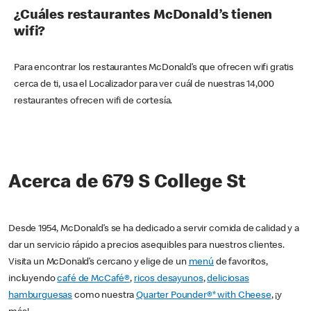
¿Cuáles restaurantes McDonald’s tienen
wifi?
Para encontrar los restaurantes McDonald’s que ofrecen wifi gratis
cerca de ti, usa el Localizador para ver cuál de nuestras 14,000
restaurantes ofrecen wifi de cortesía.
Acerca de 679 S College St
Desde 1954, McDonald’s se ha dedicado a servir comida de calidad y a
dar un servicio rápido a precios asequibles para nuestros clientes.
Visita un McDonald’s cercano y elige de un
menú
de favoritos,
incluyendo
café de McCafé®
,
ricos desayunos
,
deliciosas
hamburguesas
como nuestra
Quarter Pounder®* with Cheese
, ¡y