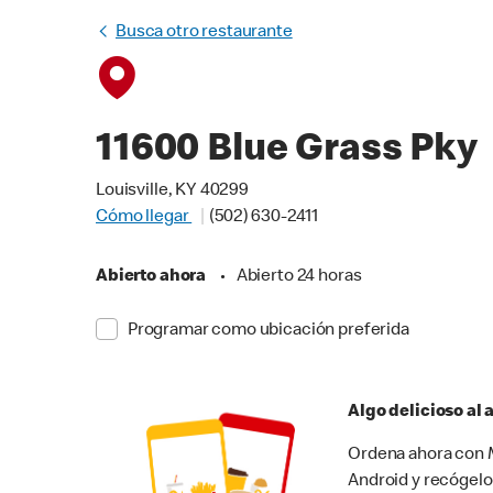
Busca otro restaurante
11600 Blue Grass Pky
Louisville, KY 40299
Cómo llegar
(502) 630-2411
Abierto ahora
•
Abierto 24 horas
Programar como ubicación preferida
Algo delicioso al
Ordena ahora con M
Android y recógelo