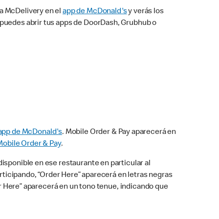
na McDelivery en el
app de McDonald's
y verás los
n puedes abrir tus apps de DoorDash, Grubhub o
app de McDonald's
. Mobile Order & Pay aparecerá en
Mobile Order & Pay
.
isponible en ese restaurante en particular al
articipando, “Order Here” aparecerá en letras negras
der Here” aparecerá en un tono tenue, indicando que