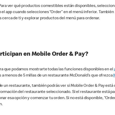
 Para ver qué productos comestibles están disponibles, seleccio
n el app cuando selecciones “Order” en el menú inferior. Tambié
 cerca de ti y explorar productos del menú para ordenar.
rticipan en Mobile Order & Pay?
para que podamos mostrarte todas las funciones disponibles en el
 a menos de 5 millas de un restaurante McDonald’s que ofrezca
 un restaurante, también podrás ver si Mobile Order & Pay está d
información del restaurante seleccionado. Si el restaurante está p
ccionar esa opción y comenzar tu orden. Si no está disponible, “Or
n.