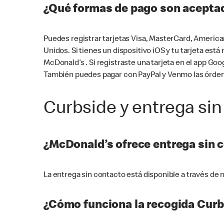
¿Qué formas de pago son aceptad
Puedes registrar tarjetas Visa, MasterCard, America
Unidos. Si tienes un dispositivo iOS y tu tarjeta es
McDonald’s . Si registraste una tarjeta en el app 
También puedes pagar con PayPal y Venmo las órden
Curbside y entrega sin
¿McDonald’s ofrece entrega sin 
La entrega sin contacto está disponible a través d
¿Cómo funciona la recogida Curb