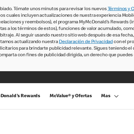
iado. Tómate unos minutos para revisar los nuevos
Términos y 
, los cuales incluyen actualizaciones de nuestra experiencia Mobi
ncelaciones y reembolsos), el programa MyMcDonald’s Rewards (
tas a los términos de estos), funciones de valor acumulado, como 
rbitraje. Al seguir usando nuestro sitio web después de esa fecha
stamos actualizando nuestra
Declaración de Privacidad
con el pro
citarios para brindarte publicidad relevante. Sigues teniendo el
omparta con fines de publicidad dirigida, un derecho que puedes 
Donald's Rewards
McValue® y Ofertas
Mas