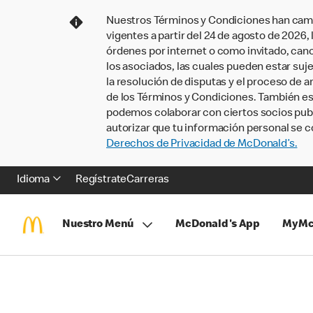
Nuestros Términos y Condiciones han camb
vigentes a partir del 24 de agosto de 2026
órdenes por internet o como invitado, ca
los asociados, las cuales pueden estar suje
la resolución de disputas y el proceso de a
de los Términos y Condiciones. También e
podemos colaborar con ciertos socios publi
autorizar que tu información personal se c
Derechos de Privacidad de McDonald’s.
Idioma
Regístrate
Carreras
Nuestro Menú
McDonald's App
MyMc