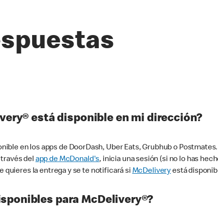
espuestas
very® está disponible en mi dirección?
ible en los apps de DoorDash, Uber Eats, Grubhub o Postmates. 
 través del
app de McDonald's
, inicia una sesión (si no lo has he
 quieres la entrega y se te notificará si
McDelivery
está disponib
sponibles para McDelivery®?