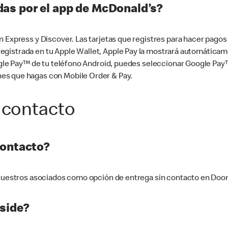
as por el app de McDonald’s?
n Express y Discover. Las tarjetas que registres para hacer pago
tá registrada en tu Apple Wallet, Apple Pay la mostrará automáti
Google Pay™ de tu teléfono Android, puedes seleccionar Google P
es que hagas con Mobile Order & Pay.
 contacto
contacto?
e nuestros asociados como opción de entrega sin contacto en Doo
side?