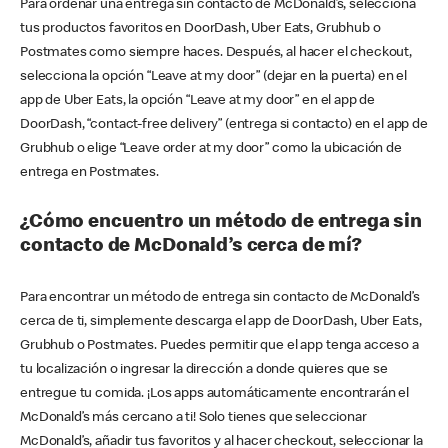
Para ordenar una entrega sin contacto de McDonald’s, selecciona
tus productos favoritos en DoorDash, Uber Eats, Grubhub o
Postmates como siempre haces. Después, al hacer el checkout,
selecciona la opción “Leave at my door” (dejar en la puerta) en el
app de Uber Eats, la opción “Leave at my door” en el app de
DoorDash, “contact-free delivery” (entrega si contacto) en el app de
Grubhub o elige “Leave order at my door” como la ubicación de
entrega en Postmates.
¿Cómo encuentro un método de entrega sin
contacto de McDonald’s cerca de mí?
Para encontrar un método de entrega sin contacto de McDonald’s
cerca de ti, simplemente descarga el app de DoorDash, Uber Eats,
Grubhub o Postmates. Puedes permitir que el app tenga acceso a
tu localización o ingresar la dirección a donde quieres que se
entregue tu comida. ¡Los apps automáticamente encontrarán el
McDonald’s más cercano a ti! Solo tienes que seleccionar
McDonald’s, añadir tus favoritos y al hacer checkout, seleccionar la