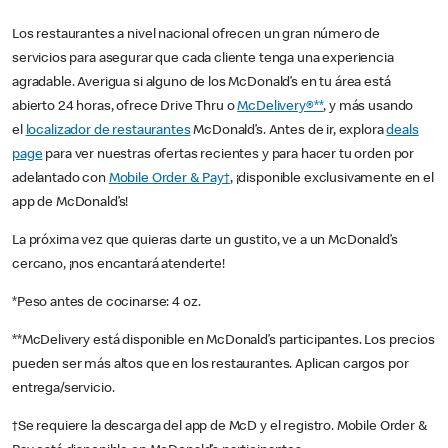
Los restaurantes a nivel nacional ofrecen un gran número de
servicios para asegurar que cada cliente tenga una experiencia
agradable. Averigua si alguno de los McDonald’s en tu área está
abierto 24 horas, ofrece Drive Thru o
McDelivery®**
, y más usando
el
localizador de restaurantes
McDonald’s. Antes de ir, explora
deals
page
para ver nuestras ofertas recientes y para hacer tu orden por
adelantado con
Mobile Order & Pay†
, ¡disponible exclusivamente en el
app de McDonald’s!
La próxima vez que quieras darte un gustito, ve a un McDonald’s
cercano, ¡nos encantará atenderte!
*Peso antes de cocinarse: 4 oz.
**McDelivery está disponible en McDonald’s participantes. Los precios
pueden ser más altos que en los restaurantes. Aplican cargos por
entrega/servicio.
†Se requiere la descarga del app de McD y el registro. Mobile Order &