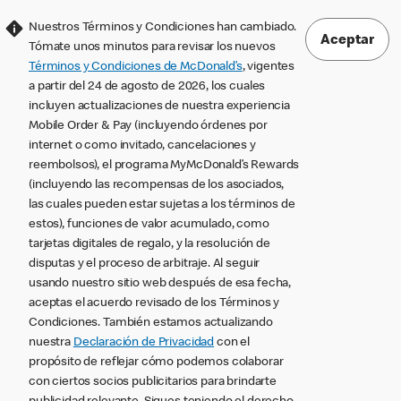
Nuestros Términos y Condiciones han cambiado.
Aceptar
Tómate unos minutos para revisar los nuevos
Términos y Condiciones de McDonald’s
, vigentes
a partir del 24 de agosto de 2026, los cuales
incluyen actualizaciones de nuestra experiencia
Mobile Order & Pay (incluyendo órdenes por
internet o como invitado, cancelaciones y
reembolsos), el programa MyMcDonald’s Rewards
(incluyendo las recompensas de los asociados,
las cuales pueden estar sujetas a los términos de
estos), funciones de valor acumulado, como
tarjetas digitales de regalo, y la resolución de
disputas y el proceso de arbitraje. Al seguir
usando nuestro sitio web después de esa fecha,
aceptas el acuerdo revisado de los Términos y
Condiciones. También estamos actualizando
nuestra
Declaración de Privacidad
con el
propósito de reflejar cómo podemos colaborar
con ciertos socios publicitarios para brindarte