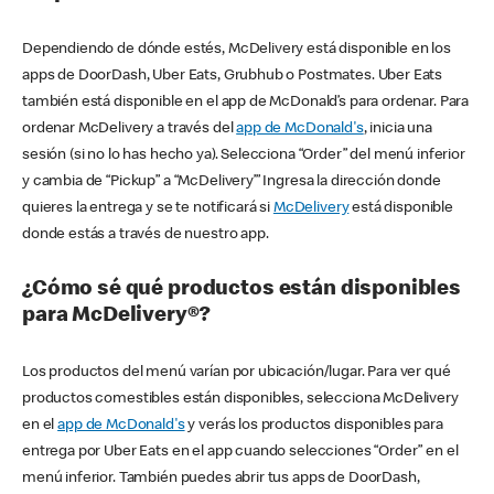
Dependiendo de dónde estés, McDelivery está disponible en los
apps de DoorDash, Uber Eats, Grubhub o Postmates. Uber Eats
también está disponible en el app de McDonald’s para ordenar. Para
ordenar McDelivery a través del
app de McDonald's
, inicia una
sesión (si no lo has hecho ya). Selecciona “Order” del menú inferior
y cambia de “Pickup” a “McDelivery’” Ingresa la dirección donde
quieres la entrega y se te notificará si
McDelivery
está disponible
donde estás a través de nuestro app.
¿Cómo sé qué productos están disponibles
para McDelivery®?
Los productos del menú varían por ubicación/lugar. Para ver qué
productos comestibles están disponibles, selecciona McDelivery
en el
app de McDonald's
y verás los productos disponibles para
entrega por Uber Eats en el app cuando selecciones “Order” en el
menú inferior. También puedes abrir tus apps de DoorDash,