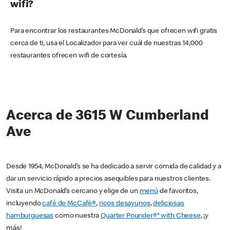
wifi?
Para encontrar los restaurantes McDonald’s que ofrecen wifi gratis
cerca de ti, usa el Localizador para ver cuál de nuestras 14,000
restaurantes ofrecen wifi de cortesía.
Acerca de 3615 W Cumberland
Ave
Desde 1954, McDonald’s se ha dedicado a servir comida de calidad y a
dar un servicio rápido a precios asequibles para nuestros clientes.
Visita un McDonald’s cercano y elige de un
menú
de favoritos,
incluyendo
café de McCafé®
,
ricos desayunos
,
deliciosas
hamburguesas
como nuestra
Quarter Pounder®* with Cheese
, ¡y
más!