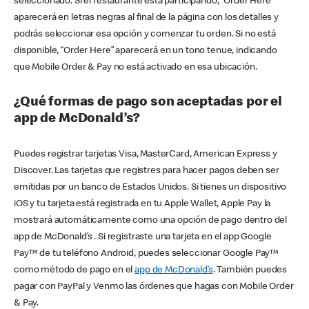
seleccionado. Si el restaurante está participando, “Order Here”
aparecerá en letras negras al final de la página con los detalles y
podrás seleccionar esa opción y comenzar tu orden. Si no está
disponible, “Order Here” aparecerá en un tono tenue, indicando
que Mobile Order & Pay no está activado en esa ubicación.
¿Qué formas de pago son aceptadas por el
app de McDonald’s?
Puedes registrar tarjetas Visa, MasterCard, American Express y
Discover. Las tarjetas que registres para hacer pagos deben ser
emitidas por un banco de Estados Unidos. Si tienes un dispositivo
iOS y tu tarjeta está registrada en tu Apple Wallet, Apple Pay la
mostrará automáticamente como una opción de pago dentro del
app de McDonald’s . Si registraste una tarjeta en el app Google
Pay™ de tu teléfono Android, puedes seleccionar Google Pay™
como método de pago en el
app de McDonald’s
. También puedes
pagar con PayPal y Venmo las órdenes que hagas con Mobile Order
& Pay.