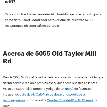
wifi?
Para encontrar los restaurantes McDonald’s que ofrecen wifi gratis
cerca de ti, usa el Localizador para ver cuál de nuestras 14,000
restaurantes ofrecen wifi de cortesía.
Acerca de 5055 Old Taylor Mill
Rd
Desde 1954, McDonald’s se ha dedicado a servir comida de calidad y a
dar un servicio rápido a precios asequibles para nuestros clientes.
Visita un McDonald’s cercano y elige de un
menú
de favoritos,
incluyendo
café de McCafé®
,
ricos desayunos
,
deliciosas
hamburguesas
como nuestra
Quarter Pounder®* with Cheese
, ¡y
más!