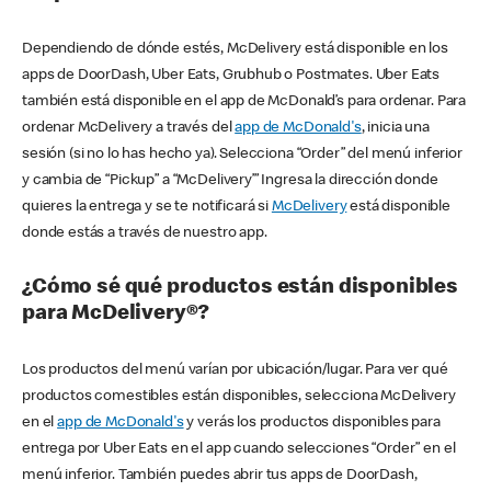
Dependiendo de dónde estés, McDelivery está disponible en los
apps de DoorDash, Uber Eats, Grubhub o Postmates. Uber Eats
también está disponible en el app de McDonald’s para ordenar. Para
ordenar McDelivery a través del
app de McDonald's
, inicia una
sesión (si no lo has hecho ya). Selecciona “Order” del menú inferior
y cambia de “Pickup” a “McDelivery’” Ingresa la dirección donde
quieres la entrega y se te notificará si
McDelivery
está disponible
donde estás a través de nuestro app.
¿Cómo sé qué productos están disponibles
para McDelivery®?
Los productos del menú varían por ubicación/lugar. Para ver qué
productos comestibles están disponibles, selecciona McDelivery
en el
app de McDonald's
y verás los productos disponibles para
entrega por Uber Eats en el app cuando selecciones “Order” en el
menú inferior. También puedes abrir tus apps de DoorDash,