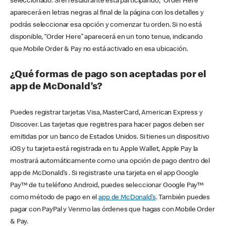
seleccionado. Si el restaurante está participando, “Order Here”
aparecerá en letras negras al final de la página con los detalles y
podrás seleccionar esa opción y comenzar tu orden. Si no está
disponible, “Order Here” aparecerá en un tono tenue, indicando
que Mobile Order & Pay no está activado en esa ubicación.
¿Qué formas de pago son aceptadas por el
app de McDonald’s?
Puedes registrar tarjetas Visa, MasterCard, American Express y
Discover. Las tarjetas que registres para hacer pagos deben ser
emitidas por un banco de Estados Unidos. Si tienes un dispositivo
iOS y tu tarjeta está registrada en tu Apple Wallet, Apple Pay la
mostrará automáticamente como una opción de pago dentro del
app de McDonald’s . Si registraste una tarjeta en el app Google
Pay™ de tu teléfono Android, puedes seleccionar Google Pay™
como método de pago en el
app de McDonald’s
. También puedes
pagar con PayPal y Venmo las órdenes que hagas con Mobile Order
& Pay.