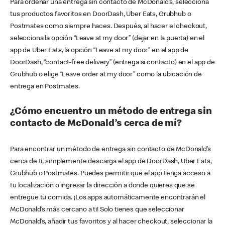
Para ordenar una entrega sin contacto de McDonald’s, selecciona
tus productos favoritos en DoorDash, Uber Eats, Grubhub o
Postmates como siempre haces. Después, al hacer el checkout,
selecciona la opción “Leave at my door” (dejar en la puerta) en el
app de Uber Eats, la opción “Leave at my door” en el app de
DoorDash, “contact-free delivery” (entrega si contacto) en el app de
Grubhub o elige “Leave order at my door” como la ubicación de
entrega en Postmates.
¿Cómo encuentro un método de entrega sin
contacto de McDonald’s cerca de mí?
Para encontrar un método de entrega sin contacto de McDonald’s
cerca de ti, simplemente descarga el app de DoorDash, Uber Eats,
Grubhub o Postmates. Puedes permitir que el app tenga acceso a
tu localización o ingresar la dirección a donde quieres que se
entregue tu comida. ¡Los apps automáticamente encontrarán el
McDonald’s más cercano a ti! Solo tienes que seleccionar
McDonald’s, añadir tus favoritos y al hacer checkout, seleccionar la