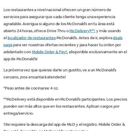
Los restaurantes a nivel nacional ofrecen un gran número de
servicios para asegurar que cada cliente tenga una experiencia
agradable. Averigua si alguno de los McDonald’s en tu área está
abierto 24 horas, ofrece Drive Thru o
McDelivery®**
, y más usando
el
localizador de restaurantes
McDonald’s. Antes de ir, explora
deals
page
para ver nuestras ofertas recientes y para hacer tu orden por
adelantado con
Mobile Order & Pay†
, ¡disponible exclusivamente en el
app de McDonald’s!
La próxima vez que quieras darte un gustito, ve a un McDonald’s
cercano, ¡nos encantará atenderte!
*Peso antes de cocinarse: 4 oz.
**McDelivery está disponible en McDonald’s participantes. Los precios
pueden ser más altos que en los restaurantes. Aplican cargos por
entrega/servicio.
†Se requiere la descarga del app de McD y el registro. Mobile Order &