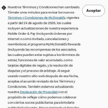
Nuestros Términos y Condiciones han cambiado.
Aceptar
Tómate unos minutos para revisar los nuevos
Términos y Condiciones de McDonald’s
, vigentes
a partir del 24 de agosto de 2026, los cuales
incluyen actualizaciones de nuestra experiencia
Mobile Order & Pay (incluyendo órdenes por
internet o como invitado, cancelaciones y
reembolsos), el programa MyMcDonald’s Rewards
(incluyendo las recompensas de los asociados,
las cuales pueden estar sujetas a los términos de
estos), funciones de valor acumulado, como
tarjetas digitales de regalo, y la resolución de
disputas y el proceso de arbitraje. Al seguir
usando nuestro sitio web después de esa fecha,
aceptas el acuerdo revisado de los Términos y
Condiciones. También estamos actualizando
nuestra
Declaración de Privacidad
con el
propósito de reflejar cómo podemos colaborar
con ciertos socios publicitarios para brindarte